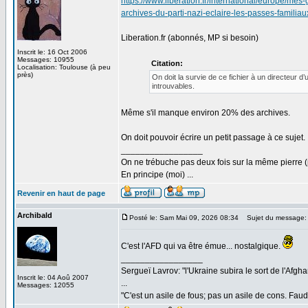
https://www.liberation.fr/international/europe/m
archives-du-parti-nazi-eclaire-les-passes-f
Liberation.fr (abonnés, MP si besoin)
Inscrit le: 16 Oct 2006
Messages: 10955
Citation:
Localisation: Toulouse (à peu
près)
On doit la survie de ce fichier à un directeur d
introuvables.
Même s'il manque environ 20% des archives.
On doit pouvoir écrire un petit passage à ce sujet.
_________________
On ne trébuche pas deux fois sur la même pierre (
En principe (moi) ...
Revenir en haut de page
Archibald
Posté le: Sam Mai 09, 2026 08:34
Sujet du message:
C'est l'AFD qui va être émue... nostalgique.
_________________
Sergueï Lavrov: "l'Ukraine subira le sort de l'Afg
Inscrit le: 04 Aoû 2007
...
Messages: 12055
"C'est un asile de fous; pas un asile de cons. Faud