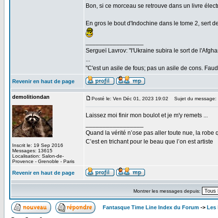
Bon, si ce morceau se retrouve dans un livre élec
En gros le bout d'Indochine dans le tome 2, sert de 
_________________
Sergueï Lavrov: "l'Ukraine subira le sort de l'Afg
...
"C'est un asile de fous; pas un asile de cons. Faud
Revenir en haut de page
demolitiondan
Posté le: Ven Déc 01, 2023 19:02
Sujet du message:
Laissez moi finir mon boulot et je m'y remets ...
_________________
Quand la vérité n’ose pas aller toute nue, la robe 
C’est en trichant pour le beau que l’on est artiste
Inscrit le: 19 Sep 2016
Messages: 13615
Localisation: Salon-de-
Provence - Grenoble - Paris
Revenir en haut de page
Montrer les messages depuis:
Fantasque Time Line Index du Forum
->
Les 