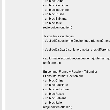
- un bloc Chine
- un bloc Pacifique
- un bloc Indochine
- un bloc Russe
- un bloc Balkans.
- un bloc Italie
(et je doit en oublier !)
Je vois trois avantages
- c'est déjà sous forme électronique (donc même si
- c'est déjà séparé sur le forum, dans les différents
- au format électronique, on peut en ajouter tant q
améliorer etc.
En somme: France + Russie = Tallandier
Et ensuite, format électronique
- un bloc Chine
- un bloc Pacifique
- un bloc Indochine
- un bloc Russe
- un bloc Balkans.
- un bloc Italie
(et je doit en oublier !)