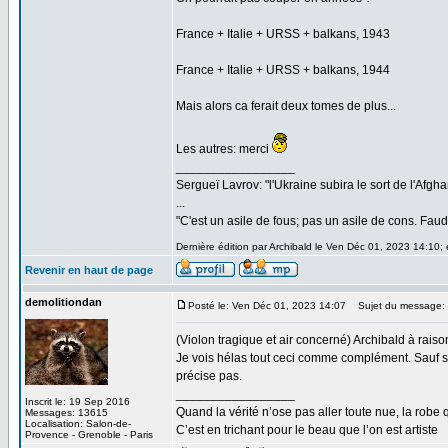
France + Italie + URSS + balkans, 1943
France + Italie + URSS + balkans, 1944
Mais alors ca ferait deux tomes de plus...
Les autres: merci
_________________
Sergueï Lavrov: "l'Ukraine subira le sort de l'Afg
...
"C'est un asile de fous; pas un asile de cons. Faud
Dernière édition par Archibald le Ven Déc 01, 2023 14:10; é
Revenir en haut de page
demolitiondan
Posté le: Ven Déc 01, 2023 14:07
Sujet du message:
(Violon tragique et air concerné) Archibald à raison
Je vois hélas tout ceci comme complément. Sauf si
précise pas.
_________________
Inscrit le: 19 Sep 2016
Quand la vérité n’ose pas aller toute nue, la robe 
Messages: 13615
Localisation: Salon-de-
C’est en trichant pour le beau que l’on est artiste
Provence - Grenoble - Paris