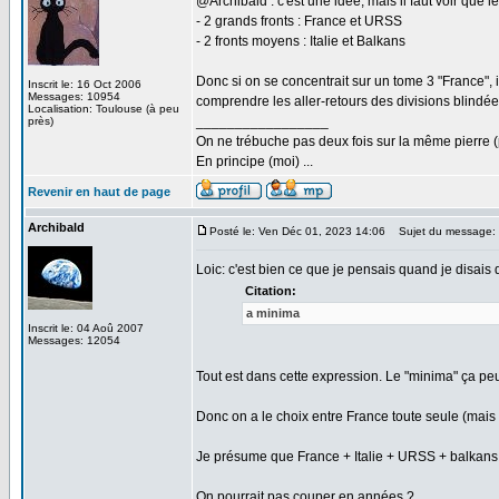
@Archibald : c'est une idée, mais il faut voir que l
- 2 grands fronts : France et URSS
- 2 fronts moyens : Italie et Balkans
Donc si on se concentrait sur un tome 3 "France", 
Inscrit le: 16 Oct 2006
Messages: 10954
comprendre les aller-retours des divisions blindée
Localisation: Toulouse (à peu
_________________
près)
On ne trébuche pas deux fois sur la même pierre (
En principe (moi) ...
Revenir en haut de page
Archibald
Posté le: Ven Déc 01, 2023 14:06
Sujet du message:
Loic: c'est bien ce que je pensais quand je disais q
Citation:
a minima
Inscrit le: 04 Aoû 2007
Messages: 12054
Tout est dans cette expression. Le "minima" ça peut
Donc on a le choix entre France toute seule (mais 
Je présume que France + Italie + URSS + balkans, ç
On pourrait pas couper en années ?