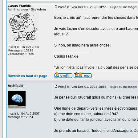
Casus Frankie
Posté le: Ven Déc 01, 2023 18:56
Sujet du message:
Administrateur - Site Admin
Bon, je crois qu'il faut reprendre les choses dans
Je vais tâcher d'en discuter avec notre ami Lauren
lequel ?
Si non, on imaginera autre chose.
Inscrit le: 16 Oct 2006
Messages: 15839
_________________
Localisation: Paris
Casus Frankie
"Si l'on n'était pas frivole, la plupart des gens se p
Revenir en haut de page
Archibald
Posté le: Ven Déc 01, 2023 18:56
Sujet du message:
Je pense qu'il faudrait (plus ou moins) aligner les
Une ligne de départ - vers les livres électroniques
Inscrit le: 04 Aoû 2007
a) une date commune, autour de 1942
Messages: 12054
b) une date qui fait la jonction avec la fin du tome 
Je prends au hasard: l'Indochine, d'Anaxagore. D