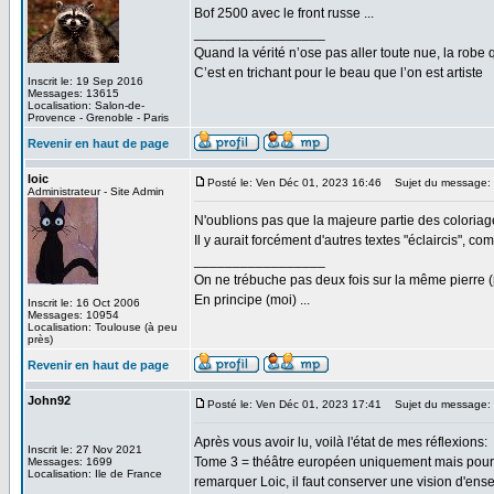
Bof 2500 avec le front russe ...
_________________
Quand la vérité n’ose pas aller toute nue, la robe 
C’est en trichant pour le beau que l’on est artiste
Inscrit le: 19 Sep 2016
Messages: 13615
Localisation: Salon-de-
Provence - Grenoble - Paris
Revenir en haut de page
loic
Posté le: Ven Déc 01, 2023 16:46
Sujet du message:
Administrateur - Site Admin
N'oublions pas que la majeure partie des coloriages
Il y aurait forcément d'autres textes "éclaircis", 
_________________
On ne trébuche pas deux fois sur la même pierre (
En principe (moi) ...
Inscrit le: 16 Oct 2006
Messages: 10954
Localisation: Toulouse (à peu
près)
Revenir en haut de page
John92
Posté le: Ven Déc 01, 2023 17:41
Sujet du message:
Après vous avoir lu, voilà l'état de mes réflexions:
Inscrit le: 27 Nov 2021
Tome 3 = théâtre européen uniquement mais pour to
Messages: 1699
Localisation: Ile de France
remarquer Loic, il faut conserver une vision d'e