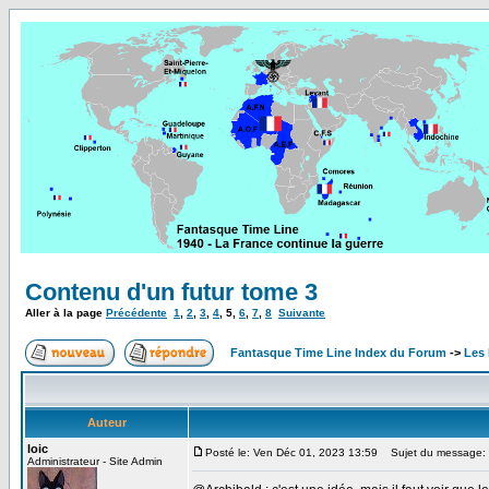
Contenu d'un futur tome 3
Aller à la page
Précédente
1
,
2
,
3
,
4
,
5
,
6
,
7
,
8
Suivante
Fantasque Time Line Index du Forum
->
Les 
Auteur
loic
Posté le: Ven Déc 01, 2023 13:59
Sujet du message:
Administrateur - Site Admin