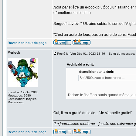
Nota bene
: être un e-book plutôt qu'un Tallandier 
d''améliorer en continu.
_________________
Sergueï Lavrov: "l'Ukraine subira le sort de l'Afg
...
"C'est un asile de fous; pas un asile de cons. Faud
Revenir en haut de page
Merlock
Posté le: Ven Déc 01, 2023 18:46
Sujet du message:
Archibald a écrit:
demolitiondan a écrit:
Bof 2500 avec le front russe ...
Inscrit le: 19 Oct 2006
J'adore le "bof" ah ouais quand même, quo
Messages: 2980
Localisation: Issy-les-
Moulineaux
Oui, il en a gratté du texte... "Je s'appelle gratte!"
_________________
"Le journalisme moderne... justifie son existence 
Revenir en haut de page