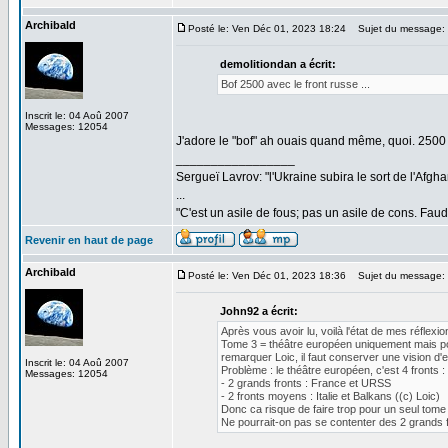
Archibald
Posté le: Ven Déc 01, 2023 18:24
Sujet du message:
demolitiondan a écrit:
Bof 2500 avec le front russe ...
Inscrit le: 04 Aoû 2007
Messages: 12054
J'adore le "bof" ah ouais quand même, quoi. 2500 
_________________
Sergueï Lavrov: "l'Ukraine subira le sort de l'Afg
...
"C'est un asile de fous; pas un asile de cons. Faud
Revenir en haut de page
Archibald
Posté le: Ven Déc 01, 2023 18:36
Sujet du message:
John92 a écrit:
Après vous avoir lu, voilà l'état de mes réflexio
Tome 3 = théâtre européen uniquement mais pou
remarquer Loic, il faut conserver une vision 
Inscrit le: 04 Aoû 2007
Problème : le théâtre européen, c'est 4 fronts :
Messages: 12054
- 2 grands fronts : France et URSS
- 2 fronts moyens : Italie et Balkans ((c) Loic)
Donc ca risque de faire trop pour un seul tome
Ne pourrait-on pas se contenter des 2 grands f