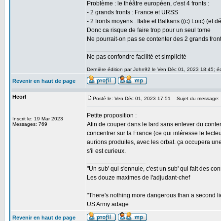
Problème : le théâtre européen, c'est 4 fronts :
- 2 grands fronts : France et URSS
- 2 fronts moyens : Italie et Balkans ((c) Loic) (et
Donc ca risque de faire trop pour un seul tome
Ne pourrait-on pas se contenter des 2 grands front
_________________
Ne pas confondre facilité et simplicité
Dernière édition par John92 le Ven Déc 01, 2023 18:45; édi
Revenir en haut de page
Heorl
Posté le: Ven Déc 01, 2023 17:51
Sujet du message:
Petite proposition :
Inscrit le: 19 Mar 2023
Afin de couper dans le lard sans enlever du contenu
Messages: 769
concentrer sur la France (ce qui intéresse le lect
aurions produites, avec les orbat. ça occupera une 
s'il est curieux.
_________________
"Un sub' qui s'ennuie, c'est un sub' qui fait des co
Les douze maximes de l'adjudant-chef
"There's nothing more dangerous than a second li
US Army adage
Revenir en haut de page