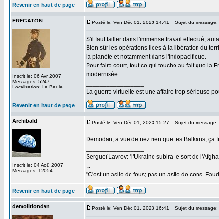
Revenir en haut de page
FREGATON
Posté le: Ven Déc 01, 2023 14:41
Sujet du message:
S'il faut tailler dans l'immense travail effectué, 
Bien sûr les opérations liées à la libération du terr
la planète et notamment dans l'Indopacifique.
Pour faire court, tout ce qui touche au fait que l
modernisée...
Inscrit le: 06 Avr 2007
Messages: 5247
_________________
Localisation: La Baule
La guerre virtuelle est une affaire trop sérieuse pou
Revenir en haut de page
Archibald
Posté le: Ven Déc 01, 2023 15:27
Sujet du message:
Demodan, a vue de nez rien que tes Balkans, ça 
_________________
Sergueï Lavrov: "l'Ukraine subira le sort de l'Afg
Inscrit le: 04 Aoû 2007
...
Messages: 12054
"C'est un asile de fous; pas un asile de cons. Faud
Revenir en haut de page
demolitiondan
Posté le: Ven Déc 01, 2023 16:41
Sujet du message: