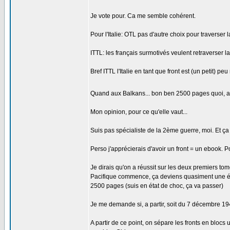
Je vote pour. Ca me semble cohérent.
Pour l'Italie: OTL pas d'autre choix pour traverse
ITTL: les français surmotivés veulent retraverser 
Bref ITTL l'Italie en tant que front est (un petit) 
Quand aux Balkans... bon ben 2500 pages quoi, avec
Mon opinion, pour ce qu'elle vaut...
Suis pas spécialiste de la 2ème guerre, moi. Et ça f
Perso j'apprécierais d'avoir un front = un ebook. P
Je dirais qu'on a réussit sur les deux premiers to
Pacifique commence, ça deviens quasiment une équ
2500 pages (suis en état de choc, ça va passer)
Je me demande si, a partir, soit du 7 décembre 194
A partir de ce point, on sépare les fronts en blocs u