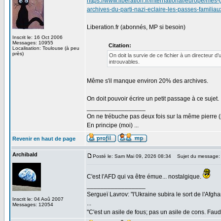
https://www.liberation.fr/international/europe/m
archives-du-parti-nazi-eclaire-les-passes-f
Liberation.fr (abonnés, MP si besoin)
Inscrit le: 16 Oct 2006
Messages: 10955
Citation:
Localisation: Toulouse (à peu
près)
On doit la survie de ce fichier à un directeur d
introuvables.
Même s'il manque environ 20% des archives.
On doit pouvoir écrire un petit passage à ce sujet.
_________________
On ne trébuche pas deux fois sur la même pierre (
En principe (moi) ...
Revenir en haut de page
Archibald
Posté le: Sam Mai 09, 2026 08:34
Sujet du message:
C'est l'AFD qui va être émue... nostalgique.
_________________
Sergueï Lavrov: "l'Ukraine subira le sort de l'Afg
Inscrit le: 04 Aoû 2007
...
Messages: 12054
"C'est un asile de fous; pas un asile de cons. Faud