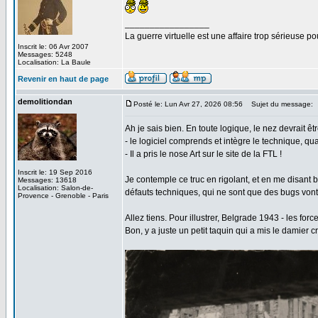
_________________
La guerre virtuelle est une affaire trop sérieuse pou
Inscrit le: 06 Avr 2007
Messages: 5248
Localisation: La Baule
Revenir en haut de page
demolitiondan
Posté le: Lun Avr 27, 2026 08:56
Sujet du message:
Ah je sais bien. En toute logique, le nez devrait êtr
- le logiciel comprends et intègre le technique, quan
- Il a pris le nose Art sur le site de la FTL !
Inscrit le: 19 Sep 2016
Je contemple ce truc en rigolant, et en me disant 
Messages: 13618
Localisation: Salon-de-
défauts techniques, qui ne sont que des bugs vont
Provence - Grenoble - Paris
Allez tiens. Pour illustrer, Belgrade 1943 - les fo
Bon, y a juste un petit taquin qui a mis le damier cr