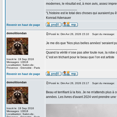
modernes, le résultat est, à mon avis, assez impress
_________________
"L'histoire est le total des choses qui auraient pu ê
Konrad Adenauer
Revenir en haut de page
demolitiondan
Posté le: Dim Avr 26, 2026 15:10
Sujet du message:
Je me dis que 'Nos plus belles années' seraient pa
_________________
Quand la vérité n’ose pas aller toute nue, la robe 
C’est en trichant pour le beau que l’on est artiste
Inscrit le: 19 Sep 2016
Messages: 13618
Localisation: Salon-de-
Provence - Grenoble - Paris
Revenir en haut de page
demolitiondan
Posté le: Dim Avr 26, 2026 23:17
Sujet du message:
Beau et terrifiant à la fois. Je ne m'attends plus 
années. Les livres d'avant 2024 vont prendre une 
Inscrit le: 19 Sep 2016
Messages: 13618
Localisation: Salon-de-
Provence - Grenoble - Paris