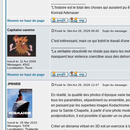
_________________
"L'histoire est le total des choses qui auraient pu ê
Konrad Adenauer
Revenir en haut de page
Capitaine caverne
Posté le: Dim Avr 26, 2026 06:40
Sujet du message:
C'est intéressant, mais ce qui trahit le travail d'un
_________________
"La véritable obscénité ne réside pas dans les mots
masquent leur violence coercitive sous des dehors
Inscrit le: 11 Avr 2009
Messages: 4542
Localisation: Tours
Revenir en haut de page
JPBWEB
Posté le: Dim Avr 26, 2026 12:47
Sujet du message:
En réalité, la qualité des photos d’époque varie be
tous les paramètres, séparément ou ensemble, po
en passant par les superbes images Kodachrome des 
pour la Sainte-Chapelle, à partir d’une photo mode
postproduction, il est possible d’ajouter un ou plus
Inscrit le: 26 Mar 2010
Messages: 5456
Créer un diorama virtuel en 3D est un exercice à la
Localisation: Thailande