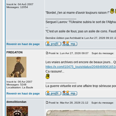
Inscrit le: 04 Aoû 2007
Messages: 12054
"Bordel, j'en ai marre d'avoir toujours raison !"
_________________
Sergueï Lavrov: "l'Ukraine subira le sort de l'Afg
...
"C'est un asile de fous; pas un asile de cons. Faud
Dernière édition par Archibald le Lun Avr 27, 2026 09:10; éd
Revenir en haut de page
FREGATON
Posté le: Lun Avr 27, 2026 09:07
Sujet du message:
Les vraies archives ont encore de beaux jours...
https://x.com/l10475_louis/status/204846906165
Ca rassure!...
_________________
Inscrit le: 06 Avr 2007
Messages: 5248
La guerre virtuelle est une affaire trop sérieuse pou
Localisation: La Baule
Revenir en haut de page
demolitiondan
Posté le: Mar Avr 28, 2026 21:12
Sujet du message: