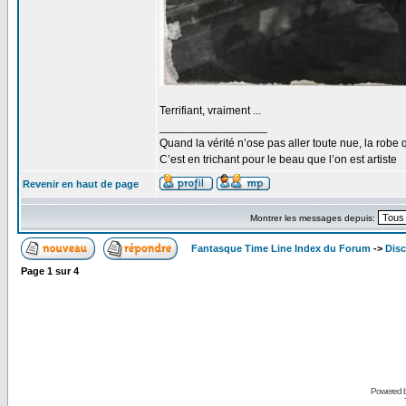
Terrifiant, vraiment ...
_________________
Quand la vérité n’ose pas aller toute nue, la robe 
C’est en trichant pour le beau que l’on est artiste
Revenir en haut de page
Montrer les messages depuis:
Fantasque Time Line Index du Forum
->
Dis
Page
1
sur
4
Powered 