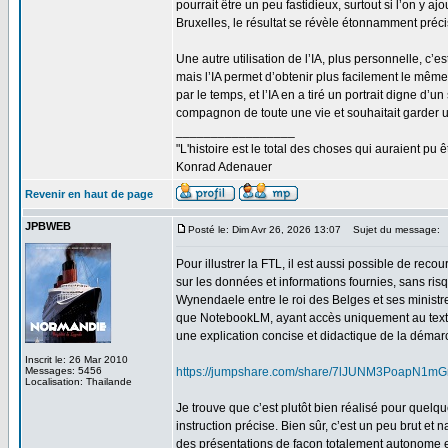
pourrait être un peu fastidieux, surtout si l’on 
Bruxelles, le résultat se révèle étonnamment préc
Une autre utilisation de l’IA, plus personnelle, c’
mais l’IA permet d’obtenir plus facilement le mêm
par le temps, et l’IA en a tiré un portrait digne d’
compagnon de toute une vie et souhaitait garder un 
_________________
"L'histoire est le total des choses qui auraient pu ê
Konrad Adenauer
Revenir en haut de page
JPBWEB
Posté le: Dim Avr 26, 2026 13:07
Sujet du message:
Pour illustrer la FTL, il est aussi possible de r
sur les données et informations fournies, sans ris
Wynendaele entre le roi des Belges et ses ministre
que NotebookLM, ayant accès uniquement au texte
une explication concise et didactique de la déma
Inscrit le: 26 Mar 2010
Messages: 5456
https://jumpshare.com/share/7lJUNM3PoapN1mG
Localisation: Thailande
Je trouve que c’est plutôt bien réalisé pour quel
instruction précise. Bien sûr, c’est un peu brut et n
des présentations de façon totalement autonome e