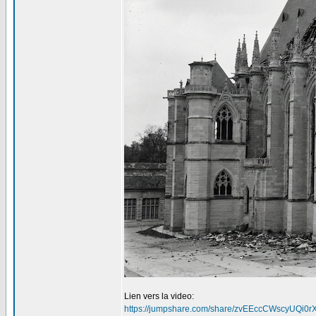
Lien vers la video:
https://jumpshare.com/share/zvEEccCWscyUQi0r