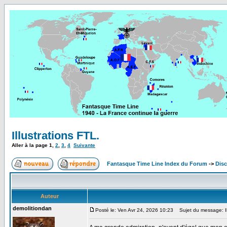
Illustrations FTL.
Aller à la page
1
,
2
,
3
,
4
Suivante
Fantasque Time Line Index du Forum
->
Dis
Auteur
demolitiondan
Posté le: Ven Avr 24, 2026 10:23
Sujet du message: Ill