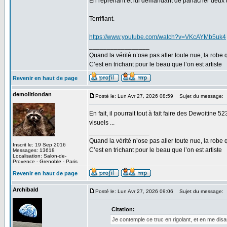
En reprenant et lui demandant de panacher deux tr
Terrifiant.
https://www.youtube.com/watch?v=VKcAYMb5uk4
_________________
Quand la vérité n’ose pas aller toute nue, la robe 
C’est en trichant pour le beau que l’on est artiste
Revenir en haut de page
demolitiondan
Posté le: Lun Avr 27, 2026 08:59
Sujet du message:
En fait, il pourrait tout à fait faire des Dewoitine
visuels ...
_________________
Quand la vérité n’ose pas aller toute nue, la robe 
Inscrit le: 19 Sep 2016
C’est en trichant pour le beau que l’on est artiste
Messages: 13618
Localisation: Salon-de-
Provence - Grenoble - Paris
Revenir en haut de page
Archibald
Posté le: Lun Avr 27, 2026 09:06
Sujet du message:
Citation:
Je contemple ce truc en rigolant, et en me dis