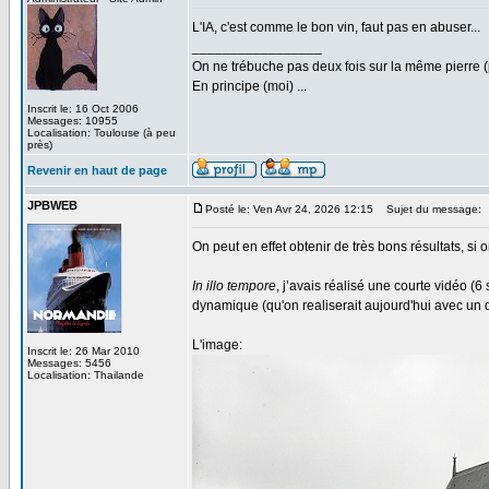
L'IA, c'est comme le bon vin, faut pas en abuser...
_________________
On ne trébuche pas deux fois sur la même pierre (
En principe (moi) ...
Inscrit le: 16 Oct 2006
Messages: 10955
Localisation: Toulouse (à peu
près)
Revenir en haut de page
JPBWEB
Posté le: Ven Avr 24, 2026 12:15
Sujet du message:
On peut en effet obtenir de très bons résultats, si o
In illo tempore
, j’avais réalisé une courte vidéo 
dynamique (qu'on realiserait aujourd'hui avec un d
L'image:
Inscrit le: 26 Mar 2010
Messages: 5456
Localisation: Thailande