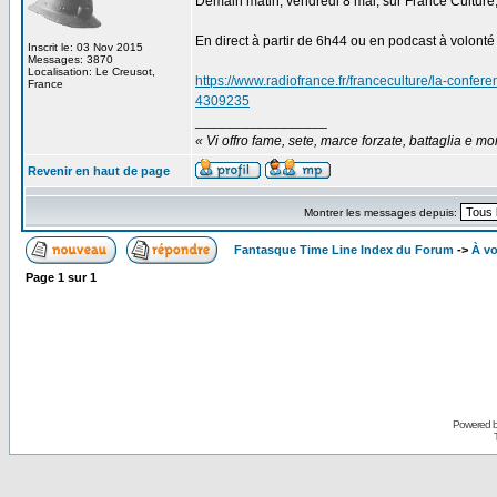
Demain matin, vendredi 8 mai, sur France Culture,
En direct à partir de 6h44 ou en podcast à volonté
Inscrit le: 03 Nov 2015
Messages: 3870
Localisation: Le Creusot,
https://www.radiofrance.fr/franceculture/la-confe
France
4309235
_________________
« Vi offro fame, sete, marce forzate, battaglia e mort
Revenir en haut de page
Montrer les messages depuis:
Fantasque Time Line Index du Forum
->
À vo
Page
1
sur
1
Powered 