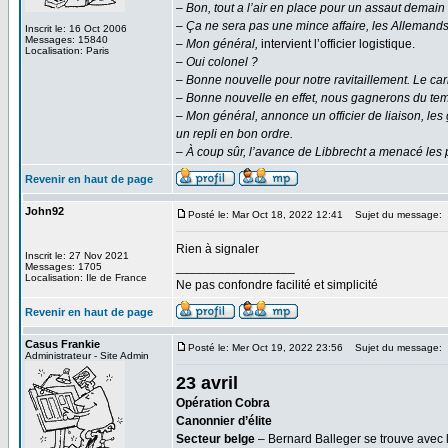
– Bon, tout a l’air en place pour un assaut demain a
– Ça ne sera pas une mince affaire, les Allemands o
Inscrit le: 16 Oct 2006
Messages: 15840
– Mon général,
intervient l’officier logistique.
Localisation: Paris
– Oui colonel ?
– Bonne nouvelle pour notre ravitaillement. Le ca
– Bonne nouvelle en effet, nous gagnerons du t
– Mon général, annonce un officier de liaison, le
un repli en bon ordre.
– À coup sûr, l’avance de Libbrecht a menacé les
Revenir en haut de page
John92
Posté le: Mar Oct 18, 2022 12:41
Sujet du message:
Rien à signaler
Inscrit le: 27 Nov 2021
_________________
Messages: 1705
Localisation: Ile de France
Ne pas confondre facilité et simplicité
Revenir en haut de page
Casus Frankie
Posté le: Mer Oct 19, 2022 23:56
Sujet du message:
Administrateur - Site Admin
23 avril
Opération Cobra
Canonnier d’élite
Secteur belge
– Bernard Balleger se trouve avec 