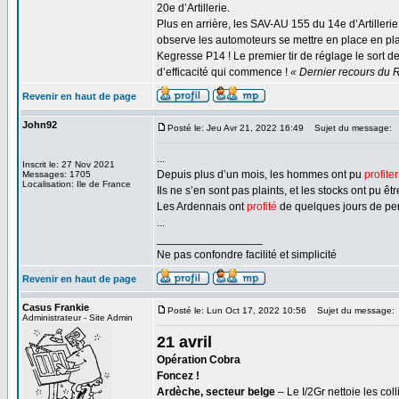
20e d’Artillerie.
Plus en arrière, les SAV-AU 155 du 14e d’Artillerie
observe les automoteurs se mettre en place en pl
Kegresse P14 ! Le premier tir de réglage le sort de 
d’efficacité qui commence !
« Dernier recours du R
Revenir en haut de page
John92
Posté le: Jeu Avr 21, 2022 16:49
Sujet du message:
...
Inscrit le: 27 Nov 2021
Depuis plus d’un mois, les hommes ont pu
profiter
Messages: 1705
Localisation: Ile de France
Ils ne s’en sont pas plaints, et les stocks ont pu êt
Les Ardennais ont
profité
de quelques jours de per
...
_________________
Ne pas confondre facilité et simplicité
Revenir en haut de page
Casus Frankie
Posté le: Lun Oct 17, 2022 10:56
Sujet du message:
Administrateur - Site Admin
21 avril
Opération Cobra
Foncez !
Ardèche, secteur belge
– Le I/2Gr nettoie les col