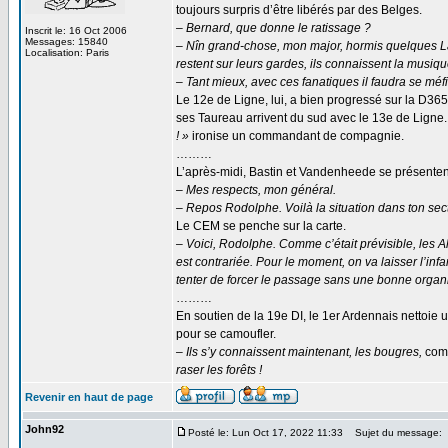
toujours surpris d’être libérés par des Belges.
– Bernard, que donne le ratissage ?
Inscrit le: 16 Oct 2006
Messages: 15840
– Nîn grand-chose, mon major, hormis quelques La
Localisation: Paris
restent sur leurs gardes, ils connaissent la musiq
– Tant mieux, avec ces fanatiques il faudra se méf
Le 12e de Ligne, lui, a bien progressé sur la D365
ses Taureau arrivent du sud avec le 13e de Ligne. L
! »
ironise un commandant de compagnie.
………
L’après-midi, Bastin et Vandenheede se présenten
– Mes respects, mon général.
– Repos Rodolphe. Voilà la situation dans ton sec
Le CEM se penche sur la carte.
– Voici, Rodolphe. Comme c’était prévisible, les Al
est contrariée. Pour le moment, on va laisser l’infant
tenter de forcer le passage sans une bonne organ
………
En soutien de la 19e DI, le 1er Ardennais nettoie u
pour se camoufler.
– Ils s’y connaissent maintenant, les bougres,
com
raser les forêts !
Revenir en haut de page
John92
Posté le: Lun Oct 17, 2022 11:33
Sujet du message: