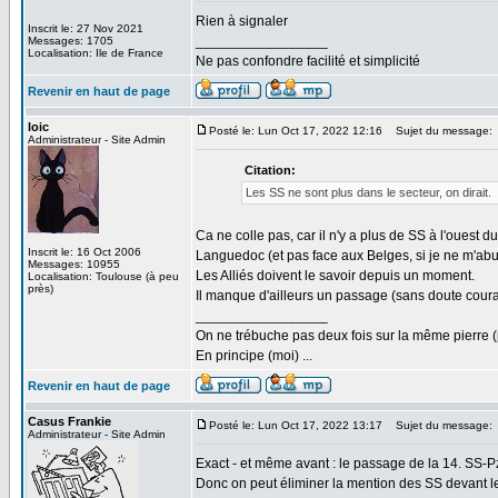
Rien à signaler
Inscrit le: 27 Nov 2021
_________________
Messages: 1705
Localisation: Ile de France
Ne pas confondre facilité et simplicité
Revenir en haut de page
loic
Posté le: Lun Oct 17, 2022 12:16
Sujet du message:
Administrateur - Site Admin
Citation:
Les SS ne sont plus dans le secteur, on dirait.
Ca ne colle pas, car il n'y a plus de SS à l'ouest
Inscrit le: 16 Oct 2006
Languedoc (et pas face aux Belges, si je ne m'abus
Messages: 10955
Les Alliés doivent le savoir depuis un moment.
Localisation: Toulouse (à peu
près)
Il manque d'ailleurs un passage (sans doute couran
_________________
On ne trébuche pas deux fois sur la même pierre (
En principe (moi) ...
Revenir en haut de page
Casus Frankie
Posté le: Lun Oct 17, 2022 13:17
Sujet du message:
Administrateur - Site Admin
Exact - et même avant : le passage de la 14. SS-PzG
Donc on peut éliminer la mention des SS devant le