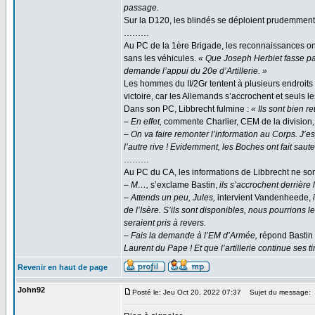
passage.
Sur la D120, les blindés se déploient prudemment 
………
Au PC de la 1ère Brigade, les reconnaissances ont s
sans les véhicules.
« Que Joseph Herbiet fasse pas
demande l’appui du 20e d’Artillerie. »
Les hommes du II/2Gr tentent à plusieurs endroits d
victoire, car les Allemands s’accrochent et seuls le
Dans son PC, Libbrecht fulmine :
« Ils sont bien r
– En effet,
commente Charlier, CEM de la division
– On va faire remonter l’information au Corps. J’e
l’autre rive ! Evidemment, les Boches ont fait saute
………
Au PC du CA, les informations de Libbrecht ne son
– M…,
s’exclame Bastin,
ils s’accrochent derrière
– Attends un peu, Jules,
intervient Vandenheede,
de l’Isère. S’ils sont disponibles, nous pourrions
seraient pris à revers.
– Fais la demande à l’EM d’Armée,
répond Bastin 
Laurent du Pape ! Et que l’artillerie continue ses t
Revenir en haut de page
John92
Posté le: Jeu Oct 20, 2022 07:37
Sujet du message: