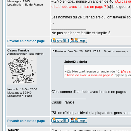
– Eh bien chef,
ironise un ancien de 40,
(Au cas où
Messages: 1705
Localisation: Ile de France
d’habitude avec la mise en page ? )
c[i]ette guerr
...
Les hommes du 2e Grenadiers qui ont traversé s
...
_________________
Ne pas confondre facilité et simplicité
Revenir en haut de page
Casus Frankie
Posté le: Jeu Oct 20, 2022 17:29
Sujet du message:
Administrateur - Site Admin
John92 a écrit:
...
– Eh bien chef,
ironise un ancien de 40,
(Au cas
d’habitude avec la mise en page ? )
c[i]ette gu
Inscrit le: 16 Oct 2006
C'est comme d'habitude avec la mise en pages.
Messages: 15840
Localisation: Paris
_________________
Casus Frankie
"Si l'on n'était pas frivole, la plupart des gens se p
Revenir en haut de page
John92