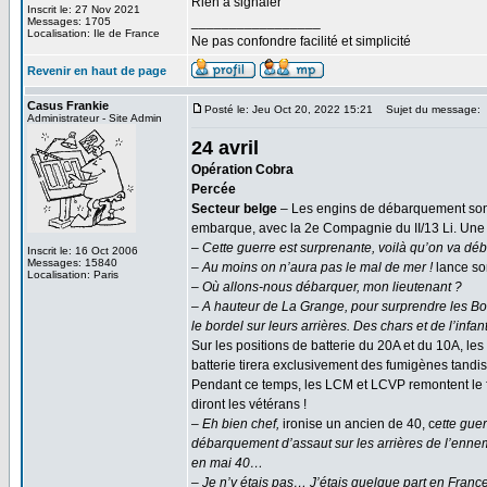
Rien à signaler
Inscrit le: 27 Nov 2021
_________________
Messages: 1705
Localisation: Ile de France
Ne pas confondre facilité et simplicité
Revenir en haut de page
Casus Frankie
Posté le: Jeu Oct 20, 2022 15:21
Sujet du message:
Administrateur - Site Admin
24 avril
Opération Cobra
Percée
Secteur belge
– Les engins de débarquement sont 
embarque, avec la 2e Compagnie du II/13 Li. Une 
– Cette guerre est surprenante, voilà qu’on va déb
Inscrit le: 16 Oct 2006
Messages: 15840
– Au moins on n’aura pas le mal de mer !
lance so
Localisation: Paris
– Où allons-nous débarquer, mon lieutenant ?
– A hauteur de La Grange, pour surprendre les Bo
le bordel sur leurs arrières. Des chars et de l’infa
Sur les positions de batterie du 20A et du 10A, les
batterie tirera exclusivement des fumigènes tandis
Pendant ce temps, les LCM et LCVP remontent le 
diront les vétérans !
– Eh bien chef,
ironise un ancien de 40, c
ette gue
débarquement d’assaut sur les arrières de l’ennemi
en mai 40…
– Je n’y étais pas… J’étais quelque part en Franc