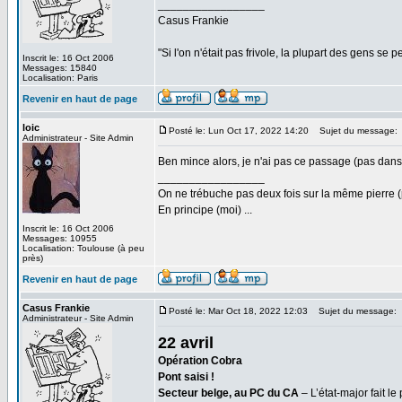
_________________
Casus Frankie
"Si l'on n'était pas frivole, la plupart des gens se p
Inscrit le: 16 Oct 2006
Messages: 15840
Localisation: Paris
Revenir en haut de page
loic
Posté le: Lun Oct 17, 2022 14:20
Sujet du message:
Administrateur - Site Admin
Ben mince alors, je n'ai pas ce passage (pas dans 
_________________
On ne trébuche pas deux fois sur la même pierre (
En principe (moi) ...
Inscrit le: 16 Oct 2006
Messages: 10955
Localisation: Toulouse (à peu
près)
Revenir en haut de page
Casus Frankie
Posté le: Mar Oct 18, 2022 12:03
Sujet du message:
Administrateur - Site Admin
22 avril
Opération Cobra
Pont saisi !
Secteur belge, au PC du CA
– L’état-major fait le