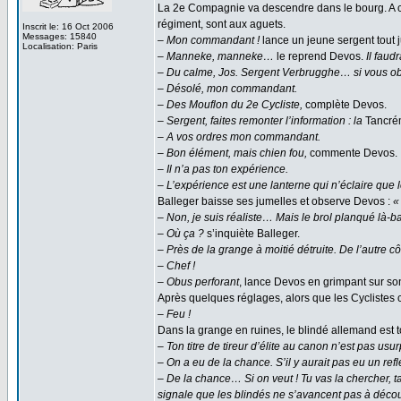
La 2e Compagnie va descendre dans le bourg. A cô
régiment, sont aux aguets.
Inscrit le: 16 Oct 2006
Messages: 15840
– Mon commandant !
lance un jeune sergent tout 
Localisation: Paris
– Manneke, manneke…
le reprend Devos.
Il faud
– Du calme, Jos. Sergent Verbrugghe… si vous o
– Désolé, mon commandant.
– Des Mouflon du 2e Cycliste,
complète Devos.
– Sergent, faites remonter l’information : la
Tancré
– A vos ordres mon commandant.
– Bon élément, mais chien fou,
commente Devos.
– Il n’a pas ton expérience.
– L’expérience est une lanterne qui n’éclaire qu
Balleger baisse ses jumelles et observe Devos :
«
– Non, je suis réaliste… Mais le brol planqué là-bas
– Où ça ?
s’inquiète Balleger.
– Près de la grange à moitié détruite. De l’autre côté
– Chef !
– Obus perforant
, lance Devos en grimpant sur so
Après quelques réglages, alors que les Cyclistes c
– Feu !
Dans la grange en ruines, le blindé allemand est t
– Ton titre de tireur d’élite au canon n’est pas usu
– On a eu de la chance. S’il y aurait pas eu un refle
– De la chance… Si on veut ! Tu vas la chercher, t
signale que les blindés ne s’avancent pas à découve