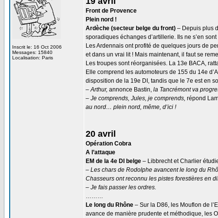
19 avril
Front de Provence
Plein nord !
Ardèche (secteur belge du front)
– Depuis plus d
sporadiques échanges d’artillerie. Ils ne s’en sont 
Les Ardennais ont profité de quelques jours de per
Inscrit le: 16 Oct 2006
Messages: 15840
et dans un vrai lit ! Mais maintenant, il faut se reme
Localisation: Paris
Les troupes sont réorganisées. La 13e BACA, rattach
Elle comprend les automoteurs de 155 du 14e d’Artil
disposition de la 19e DI, tandis que le 7e est en s
– Arthur,
annonce Bastin,
la Tancrémont va progress
– Je comprends, Jules, je comprends,
répond Lam
au nord… plein nord, même, d’ici !
20 avril
Opération Cobra
A l’attaque
EM de la 4e DI belge
– Libbrecht et Charlier étudie
– Les chars de Rodolphe avancent le long du Rhôn
Chasseurs ont reconnu les pistes forestières en dir
– Je fais passer les ordres.
………
Le long du Rhône
– Sur la D86, les Mouflon de l’
avance de manière prudente et méthodique, les OA 