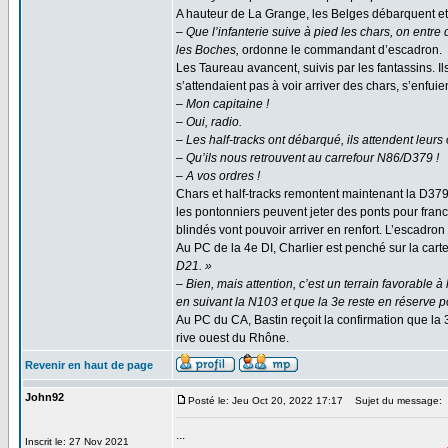
A hauteur de La Grange, les Belges débarquent et 
– Que l’infanterie suive à pied les chars, on ent
les Boches,
ordonne le commandant d’escadron.
Les Taureau avancent, suivis par les fantassins. 
s’attendaient pas à voir arriver des chars, s’enfuie
– Mon capitaine !
– Oui, radio.
– Les half-tracks ont débarqué, ils attendent leurs 
– Qu’ils nous retrouvent au carrefour N86/D379 !
– A vos ordres !
Chars et half-tracks remontent maintenant la D379
les pontonniers peuvent jeter des ponts pour fran
blindés vont pouvoir arriver en renfort. L’escadron
Au PC de la 4e DI, Charlier est penché sur la carte
D21. »
– Bien, mais attention, c’est un terrain favorable 
en suivant la N103 et que la 3e reste en réserve po
Au PC du CA, Bastin reçoit la confirmation que la
rive ouest du Rhône.
Revenir en haut de page
John92
Posté le: Jeu Oct 20, 2022 17:17
Sujet du message:
...
Inscrit le: 27 Nov 2021