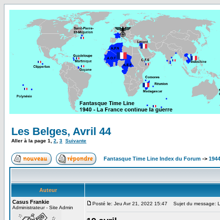
Les Belges, Avril 44
Aller à la page
1
,
2
,
3
Suivante
Fantasque Time Line Index du Forum
->
1944
Auteur
Casus Frankie
Posté le: Jeu Avr 21, 2022 15:47
Sujet du message: Le
Administrateur - Site Admin