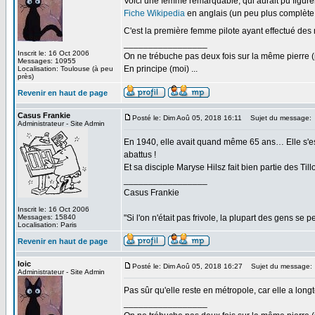
Voici une femme remarquable, qui aurait pu figurer
Fiche Wikipedia
en anglais (un peu plus complète q
C'est la première femme pilote ayant effectué de
_________________
Inscrit le: 16 Oct 2006
On ne trébuche pas deux fois sur la même pierre (
Messages: 10955
En principe (moi) ...
Localisation: Toulouse (à peu
près)
Revenir en haut de page
Casus Frankie
Posté le: Dim Aoû 05, 2018 16:11
Sujet du message:
Administrateur - Site Admin
En 1940, elle avait quand même 65 ans… Elle s'est
abattus !
Et sa disciple Maryse Hilsz fait bien partie des Till
_________________
Casus Frankie
Inscrit le: 16 Oct 2006
Messages: 15840
"Si l'on n'était pas frivole, la plupart des gens se p
Localisation: Paris
Revenir en haut de page
loic
Posté le: Dim Aoû 05, 2018 16:27
Sujet du message:
Administrateur - Site Admin
Pas sûr qu'elle reste en métropole, car elle a lon
_________________