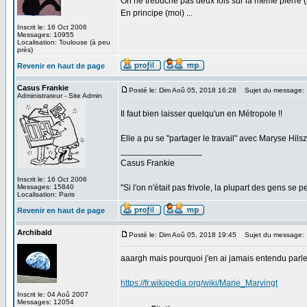
On ne trébuche pas deux fois sur la même pierre (
En principe (moi) ...
Inscrit le: 16 Oct 2006
Messages: 10955
Localisation: Toulouse (à peu
près)
Revenir en haut de page
Casus Frankie
Posté le: Dim Aoû 05, 2018 16:28
Sujet du message:
Administrateur - Site Admin
Il faut bien laisser quelqu'un en Métropole !!
Elle a pu se "partager le travail" avec Maryse Hilsz
_________________
Casus Frankie
Inscrit le: 16 Oct 2006
Messages: 15840
"Si l'on n'était pas frivole, la plupart des gens se p
Localisation: Paris
Revenir en haut de page
Archibald
Posté le: Dim Aoû 05, 2018 19:45
Sujet du message:
aaargh mais pourquoi j'en ai jamais entendu parler,
https://fr.wikipedia.org/wiki/Marie_Marvingt
Inscrit le: 04 Aoû 2007
Messages: 12054