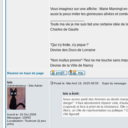
Vous imaginez sur une affiche : Marie Marvingt en
aussi tu peux imiter tes glorieuses aînées et comba
_________________
Toute ma vie je me suis fait une certaine idée de l
Charles de Gaulle
"Qui s'y frotte, s'y pique !"
Devise des Ducs de Lorraine
"Non inultus premor"-"Nul ne me touche sans impu
Devise de la Ville de Nancy
Revenir en haut de page
loic
Posté le: Mar Aoû 19, 2025 08:55
Sujet du message:
Administrateur - Site Admin
loic a écrit:
Nous avons parlé des femmes au destin marqua
danger". Il faut absolument réparer cela, d'autan
(caporal) et fera à priori de la résistance. Elle
Alors, un rôle de représentation ou politique ? D
rôle figuratif.
Inscrit le: 16 Oct 2006
Messages: 10955
Localisation: Toulouse (à peu
près)