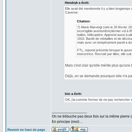
Hendryk a écrit:
Elle avait été mentionnée il y a bien longtemps 
Caverne:
Citation:
7) Marie Marvingt (née le 20 février 1
incorrigible aventurière(dernier vol à
ballon, hélicoptére. Apprend aussi à pi
1910. Bardé de médailles et de décorat
mais avec un tempérament pareil a dut 
FTL, repond présente lorsque le gouve
instructrice. Recruté par tillon, elle s
Mais c'est clair qu'elle mérite plus qu'une
Déjà, on se demande pourquoi elle n'a pas
loic a écrit:
OK, j'ai commis l'erreur de ne pas rechercher s
_________________
On ne trébuche pas deux fois sur la même pierre (
En principe (moi) ...
Revenir en haut de page