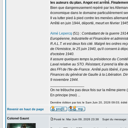
les auteurs du plan. Angot est arrêté. Finalemen
Bien que dangereusement repéré par les Allemands, 
économique dans le domaine particulièrement sensi
Il va lutter pied à pied contre les menées alleman
Arrêté en juin 1944, déporté, meurt en février 1945
Aimé Lepercq
(51) :
Combattant de la guerre 1914-19
Européenne, Industrielle et Financière et admini
R.A.L.T. et est deux fois cité. Malgré les ordres r
de l'Armistice, le 25 juin 1940, qu'il consent à dé
d'octobre 1940.
Il assure quelques temps la présidence du Comité 
Laval relative au STO. Résistant, il prend la tête 
des FFI de l'Ile-de-France. Arrêté puis libéré, il 
Finances du général de Gaulle à la Libération. Di
9 novembre 1944.
_________________
On ne trébuche pas deux fois sur la même pierre (
En principe (moi) ...
Dernière édition par loic le Sam Juin 20, 2026 09:03; édité 
Revenir en haut de page
Colonel Gaunt
Posté le: Mar Juin 09, 2026 23:38
Sujet du message: