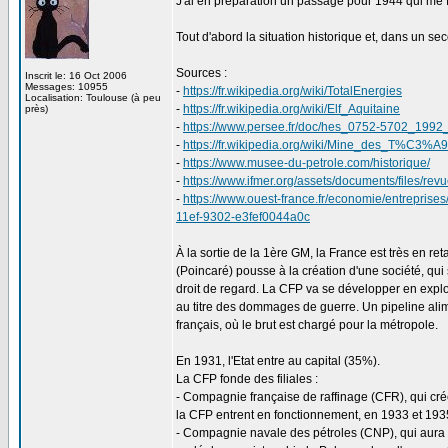
J'ai en préparation un passage pour 1944 qui me f
Tout d'abord la situation historique et, dans un 
Sources :
Inscrit le: 16 Oct 2006
Messages: 10955
-
https://fr.wikipedia.org/wiki/TotalEnergies
Localisation: Toulouse (à peu
-
https://fr.wikipedia.org/wiki/Elf_Aquitaine
près)
-
https://www.persee.fr/doc/hes_0752-5702_19
-
https://fr.wikipedia.org/wiki/Mine_des_T%C3%A9
-
https://www.musee-du-petrole.com/historique/
-
https://www.ifmer.org/assets/documents/files/re
-
https://www.ouest-france.fr/economie/entreprises
11ef-9302-e3fef0044a0c
À la sortie de la 1ère GM, la France est très en re
(Poincaré) pousse à la création d'une société, qui 
droit de regard. La CFP va se développer en explo
au titre des dommages de guerre. Un pipeline alimen
français, où le brut est chargé pour la métropole.
En 1931, l'Etat entre au capital (35%).
La CFP fonde des filiales :
- Compagnie française de raffinage (CFR), qui cré
la CFP entrent en fonctionnement, en 1933 et 1935
- Compagnie navale des pétroles (CNP), qui aura u