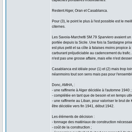
capacités portuaires insuffisantes.
Restent Alger, Oran et Casablanca.
Pour (3), le point le plus à l'est possible est le 
citernes.
Les Savoia-Marchetti SM.79
Sparviero
avaient un 
portée depuis la Sicile. Une fois la Sardaigne pris
est plus petit et sa côte à falaises moins propice à
carburant préjudiciable au cadencement du trafic. 
n'est pas une grosse affaire, mais elle n'est desse
Casablanca est idéale pour (1) et (2) mais trop loi
néanmoins tout son sens mais pas pour l'ensembl
Donc, AMHA, :
- une raffinerie à Alger décidée à l'automne 1940 ;
- complétée en tant que de besoin et en temps ut
- une raffinerie au Liban, pour valoriser le brut 
être décidée vers fin 1941, début 1942.
Les éléments de décision :
- tonnage des matériaux de construction nécessair
- coût de la construction ;