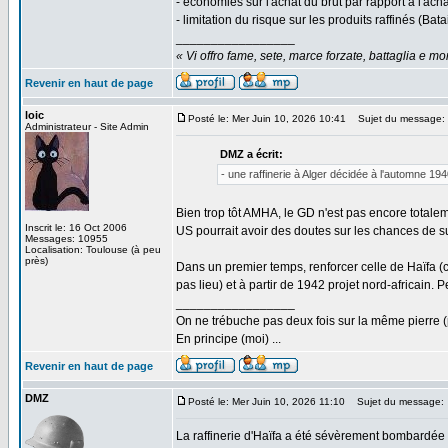
- économies sur l'achat du brut par rapport à l'ach
- limitation du risque sur les produits raffinés (Ba
_________________
« Vi offro fame, sete, marce forzate, battaglia e mort
Revenir en haut de page
loic
Posté le: Mer Juin 10, 2026 10:41
Sujet du message:
Administrateur - Site Admin
DMZ a écrit:
- une raffinerie à Alger décidée à l'automne 194
Bien trop tôt AMHA, le GD n'est pas encore totaleme
Inscrit le: 16 Oct 2006
US pourrait avoir des doutes sur les chances de su
Messages: 10955
Localisation: Toulouse (à peu
près)
Dans un premier temps, renforcer celle de Haïfa (
pas lieu) et à partir de 1942 projet nord-africain
_________________
On ne trébuche pas deux fois sur la même pierre (
En principe (moi) ...
Revenir en haut de page
DMZ
Posté le: Mer Juin 10, 2026 11:10
Sujet du message:
La raffinerie d'Haïfa a été sévèrement bombardée à 