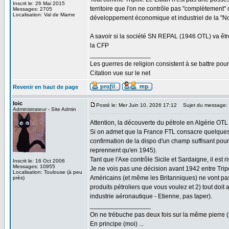
Inscrit le: 26 Mai 2015
territoire que l'on ne contrôle pas "complètement" c
Messages: 2705
Localisation: Val de Marne
développement économique et industriel de la "Nou
A savoir si la société SN REPAL (1946 OTL) va être
la CFP
_________________
Les guerres de religion consistent à se battre pour
Citation vue sur le net
Revenir en haut de page
loic
Posté le: Mer Juin 10, 2026 17:12
Sujet du message:
Administrateur - Site Admin
Attention, la découverte du pétrole en Algérie OTL
Si on admet que la France FTL consacre quelques m
confirmation de la dispo d'un champ suffisant pour
reprennent qu'en 1945).
Tant que l'Axe contrôle Sicile et Sardaigne, il est 
Inscrit le: 16 Oct 2006
Messages: 10955
Je ne vois pas une décision avant 1942 entre Tripoli
Localisation: Toulouse (à peu
Américains (et même les Britanniques) ne vont pas 
près)
produits pétroliers que vous voulez et 2) tout doit 
industrie aéronautique - Etienne, pas taper).
_________________
On ne trébuche pas deux fois sur la même pierre (
En principe (moi) ...