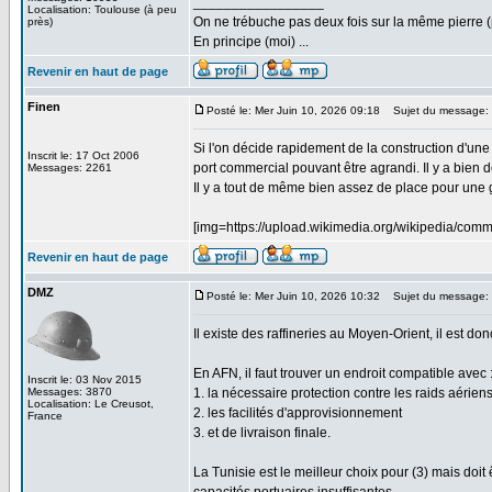
_________________
Localisation: Toulouse (à peu
On ne trébuche pas deux fois sur la même pierre (
près)
En principe (moi) ...
Revenir en haut de page
Finen
Posté le: Mer Juin 10, 2026 09:18
Sujet du message:
Si l'on décide rapidement de la construction d'une
Inscrit le: 17 Oct 2006
port commercial pouvant être agrandi. Il y a bien de
Messages: 2261
Il y a tout de même bien assez de place pour une gr
[img=https://upload.wikimedia.org/wikipedia/co
Revenir en haut de page
DMZ
Posté le: Mer Juin 10, 2026 10:32
Sujet du message:
Il existe des raffineries au Moyen-Orient, il est d
En AFN, il faut trouver un endroit compatible avec 
Inscrit le: 03 Nov 2015
Messages: 3870
1. la nécessaire protection contre les raids aériens
Localisation: Le Creusot,
2. les facilités d'approvisionnement
France
3. et de livraison finale.
La Tunisie est le meilleur choix pour (3) mais doit