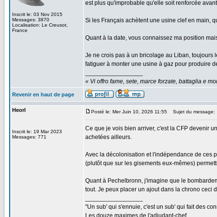
est plus qu'improbable qu'elle soit renforcée avant 
Inscrit le: 03 Nov 2015
Messages: 3870
Si les Français achètent une usine clef en main, 
Localisation: Le Creusot,
France
Quant à la date, vous connaissez ma position mai
Je ne crois pas à un bricolage au Liban, toujours 
fatiguer à monter une usine à gaz pour produire des
_________________
« Vi offro fame, sete, marce forzate, battaglia e mort
Revenir en haut de page
Heorl
Posté le: Mer Juin 10, 2026 11:55
Sujet du message:
Ce que je vois bien arriver, c'est la CFP devenir 
Inscrit le: 19 Mar 2023
achetées ailleurs.
Messages: 771
Avec la décolonisation et l'indépendance de ces p
(plutôt que sur les gisements eux-mêmes) permettr
Quant à Pechelbronn, j'imagine que le bombardement
tout. Je peux placer un ajout dans la chrono ceci di
_________________
"Un sub' qui s'ennuie, c'est un sub' qui fait des co
Les douze maximes de l'adjudant-chef