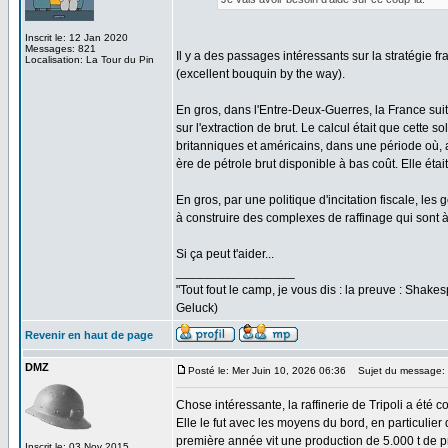
Inscrit le: 12 Jan 2020
Messages: 821
Il y a des passages intéressants sur la stratégie
Localisation: La Tour du Pin
(excellent bouquin by the way).
En gros, dans l'Entre-Deux-Guerres, la France suit u
sur l'extraction de brut. Le calcul était que cett
britanniques et américains, dans une période où, 
ère de pétrole brut disponible à bas coût. Elle éta
En gros, par une politique d'incitation fiscale, l
à construire des complexes de raffinage qui sont 
Si ça peut t'aider...
_________________
"Tout fout le camp, je vous dis : la preuve : Shakesp
Geluck)
Revenir en haut de page
DMZ
Posté le: Mer Juin 10, 2026 06:36
Sujet du message:
Chose intéressante, la raffinerie de Tripoli a été c
Elle le fut avec les moyens du bord, en particulier
première année vit une production de 5.000 t de pr
Inscrit le: 03 Nov 2015