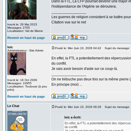
Dans la FTL, La CFP pourrait devenir une major i
l'indépendance de l'Algérie se déroulera.
_________________
Les guerres de religion consistent à se battre pour
Citation vue sur le net
Inscrit le: 26 Mai 2015
Messages: 2705
Localisation: Val de Marne
Revenir en haut de page
loic
Posté le: Mer Juin 10, 2026 04:42
Sujet du message:
Administrateur - Site Admin
En effet, la FTL a potentiellement des répercussion
du conflit.
Je vais avoir besoin d'aide sur ce coup-là.
_________________
On ne trébuche pas deux fois sur la même pierre (
Inscrit le: 16 Oct 2006
Messages: 10955
En principe (moi) ...
Localisation: Toulouse (à peu
près)
Revenir en haut de page
Le Chat
Posté le: Mer Juin 10, 2026 06:29
Sujet du message:
loic a écrit:
En effet, la FTL a potentiellement des répercuss
du conflit.
Je vais avoir besoin d'aide sur ce coup-là.