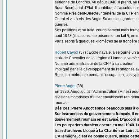
aérienne de Londres. Au début 1940. il prend, au M
Sous-Secrétariat d'Etat. Il contribue à l'accélérati
Nommé Président-Directeur général de la CFP en r
Orient et vis-à-vis des Anglo-Saxons qui gardent u
guerre).
Ses positions et sa lutte, courtoisement mais ferm
août 1943 (il se constitue prisonnier en fait !), e
Paris, repris à quelques kilomètres de la frontièr
Robert Cayrol
(57) : Ecole navale, a séjourné un
croix de Chevalier de la Légion d'Honneur, versé
Nommé administrateur de la CFP à sa création.
Impliqué dans le développement de l'entreprise ava
Reste en métropole pendant l'occupation, cas typi
Pierre Angot
(38)
En 1936, Angot quitte l'Administration (Mines) po
divisions motorisées d'Hitler envahissent rapidemen
roumain.
Dès lors, Pierre Angot songe beaucoup plus à dé
Sur instructions du gouvernement français, il ét
gouvernement roumain en est avisé. D'accord sur
Les pourparlers duraient encore en mai 1940. 
train d'archives bloqué à La Charité-sur-Loire.
L'Allemagne, c'est de bonne guerre, utilise cet