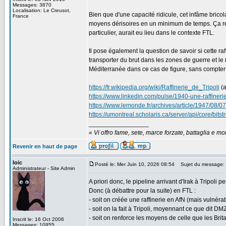
Messages: 3870
Localisation: Le Creusot,
Bien que d'une capacité ridicule, cet infâme bricol
France
moyens dérisoires en un minimum de temps. Ça re
particulier, aurait eu lieu dans le contexte FTL.
Il pose également la question de savoir si cette raf
transporter du brut dans les zones de guerre et le ra
Méditerranée dans ce cas de figure, sans compter q
https://fr.wikipedia.org/wiki/Raffinerie_de_Tripoli
(a
https://www.linkedin.com/pulse/1940-une-raffineri
https://www.lemonde.fr/archives/article/1947/08/
https://umontreal.scholaris.ca/server/api/core/b
_________________
« Vi offro fame, sete, marce forzate, battaglia e mort
Revenir en haut de page
loic
Posté le: Mer Juin 10, 2026 08:54
Sujet du message:
Administrateur - Site Admin
A priori donc, le pipeline arrivant d'Irak à Tripoli 
Donc (à débattre pour la suite) en FTL :
- soit on créée une raffinerie en AfN (mais vulné
- soit on la fait à Tripoli, moyennant ce que dit DM
- soit on renforce les moyens de celle que les Bri
Inscrit le: 16 Oct 2006
Messages: 10955