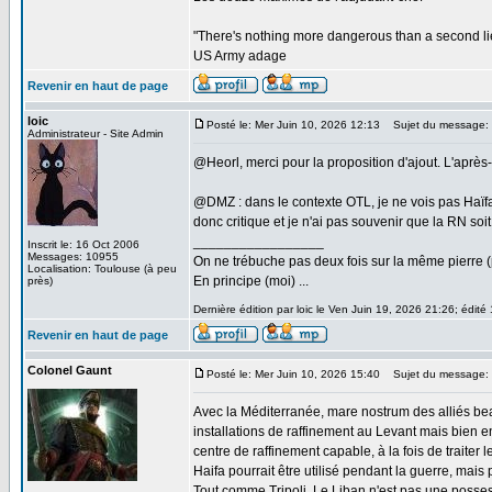
"There's nothing more dangerous than a second li
US Army adage
Revenir en haut de page
loic
Posté le: Mer Juin 10, 2026 12:13
Sujet du message:
Administrateur - Site Admin
@Heorl, merci pour la proposition d'ajout. L'après
@DMZ : dans le contexte OTL, je ne vois pas Haïfa 
donc critique et je n'ai pas souvenir que la RN soi
_________________
Inscrit le: 16 Oct 2006
Messages: 10955
On ne trébuche pas deux fois sur la même pierre (
Localisation: Toulouse (à peu
En principe (moi) ...
près)
Dernière édition par loic le Ven Juin 19, 2026 21:26; édité 
Revenir en haut de page
Colonel Gaunt
Posté le: Mer Juin 10, 2026 15:40
Sujet du message:
Avec la Méditerranée, mare nostrum des alliés be
installations de raffinement au Levant mais bien e
centre de raffinement capable, à la fois de traiter le
Haifa pourrait être utilisé pendant la guerre, mais 
Tout comme Tripoli. Le Liban n'est pas une posse