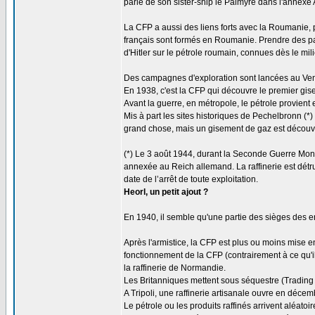
parlé de son sister-ship le Palmyre dans l'annexe 
La CFP a aussi des liens forts avec la Roumanie,
français sont formés en Roumanie. Prendre des par
d'Hitler sur le pétrole roumain, connues dès le mi
Des campagnes d'exploration sont lancées au Venez
En 1938, c'est la CFP qui découvre le premier gise
Avant la guerre, en métropole, le pétrole provien
Mis à part les sites historiques de Pechelbronn (*
grand chose, mais un gisement de gaz est décou
(*) Le 3 août 1944, durant la Seconde Guerre Mondi
annexée au Reich allemand. La raffinerie est détr
date de l’arrêt de toute exploitation.
Heorl, un petit ajout ?
En 1940, il semble qu'une partie des sièges des en
Après l'armistice, la CFP est plus ou moins mise
fonctionnement de la CFP (contrairement à ce qu'i
la raffinerie de Normandie.
Les Britanniques mettent sous séquestre (Trading 
A Tripoli, une raffinerie artisanale ouvre en décemb
Le pétrole ou les produits raffinés arrivent aléato