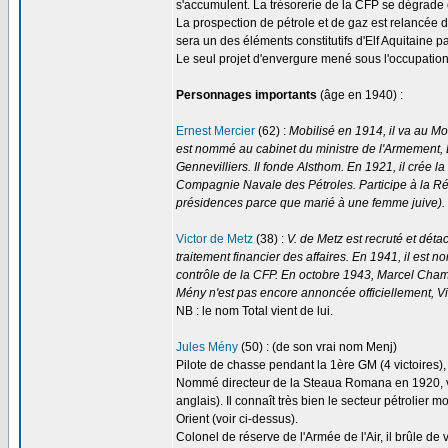
s'accumulent. La trésorerie de la CFP se dégrade e
La prospection de pétrole et de gaz est relancée d
sera un des éléments constitutifs d'Elf Aquitaine par
Le seul projet d'envergure mené sous l'occupation 
Personnages importants
(âge en 1940) :
Ernest Mercier
(62) :
Mobilisé en 1914, il va au Mo
est nommé au cabinet du ministre de l'Armement, 
Gennevilliers. Il fonde Alsthom. En 1921, il cré
Compagnie Navale des Pétroles. Participe à la Rés
présidences parce que marié à une femme juive).
Victor de Metz
(38) :
V. de Metz est recruté et dé
traitement financier des affaires. En 1941, il es
contrôle de la CFP. En octobre 1943, Marcel Cham
Mény n'est pas encore annoncée officiellement, 
NB : le nom Total vient de lui.
Jules Mény
(50) : (de son vrai nom Menj)
Pilote de chasse pendant la 1ère GM (4 victoires), 
Nommé directeur de la Steaua Romana en 1920, va 
anglais). Il connaît très bien le secteur pétrolie
Orient (voir ci-dessus).
Colonel de réserve de l'Armée de l'Air, il brûle de 