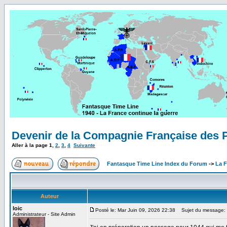
Devenir de la Compagnie Française des P
Aller à la page
1
,
2
,
3
,
4
Suivante
Fantasque Time Line Index du Forum
->
La F
Auteur
loic
Posté le: Mar Juin 09, 2026 22:38
Sujet du message: D
Administrateur - Site Admin