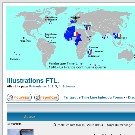
Illustrations FTL.
Aller à la page
Précédente
1
,
2
,
3
,
4
Suivante
Fantasque Time Line Index du Forum
->
Dis
Auteur
JPBWEB
Posté le: Dim Mai 10, 2026 09:24
Sujet du message: