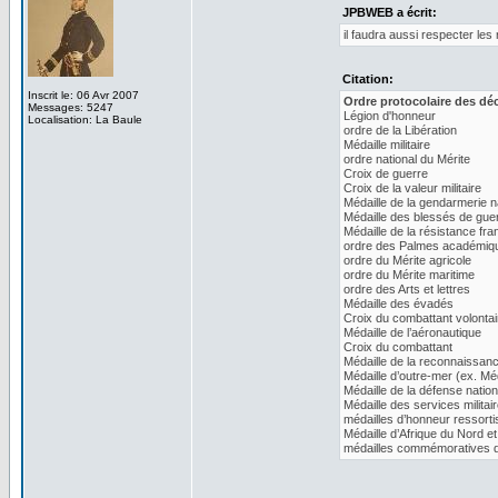
JPBWEB a écrit:
il faudra aussi respecter le
Citation:
Inscrit le: 06 Avr 2007
Ordre protocolaire des dé
Messages: 5247
Légion d'honneur
Localisation: La Baule
ordre de la Libération
Médaille militaire
ordre national du Mérite
Croix de guerre
Croix de la valeur militaire
Médaille de la gendarmerie n
Médaille des blessés de gue
Médaille de la résistance fra
ordre des Palmes académiq
ordre du Mérite agricole
ordre du Mérite maritime
ordre des Arts et lettres
Médaille des évadés
Croix du combattant volontai
Médaille de l’aéronautique
Croix du combattant
Médaille de la reconnaissan
Médaille d’outre-mer (ex. Méd
Médaille de la défense nation
Médaille des services militai
médailles d’honneur ressorti
Médaille d’Afrique du Nord et
médailles commémoratives d
_________________