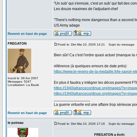
"Un sub' qui s'ennuie, c'est un sub' qui fait des co
Les douze maximes de l'adjudant-chef
"There's nothing more dangerous than a second li
US Army adage
Revenir en haut de page
FREGATON
Posté le: Dim Mai 10, 2026 14:21
Sujet du message:
Bien sûr! Ca c'est l'ordre quasi actuel (manque la m
référence (à quelques erreurs de date près):
https://www.le-revers-de-la-medaille.fr/le-savoir-
Inscrit le: 06 Avr 2007
Messages: 5247
En plus il faudra y intégrer les décos purement FTL 
Localisation: La Baule
https://1940lafrancecontinue.org/images/?q=image
https://1940lafrancecontinue.org/images/?q=imag
_________________
La guerre virtuelle est une affaire trop sérieuse pou
Revenir en haut de page
le poireau
Posté le: Dim Mai 10, 2026 17:16
Sujet du message:
FREGATON a écrit: