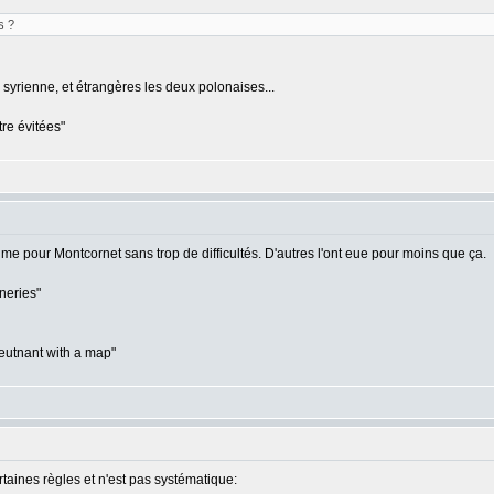
s ?
la syrienne, et étrangères les deux polonaises...
tre évitées"
me pour Montcornet sans trop de difficultés. D'autres l'ont eue pour moins que ça.
nneries"
eutnant with a map"
taines règles et n'est pas systématique: