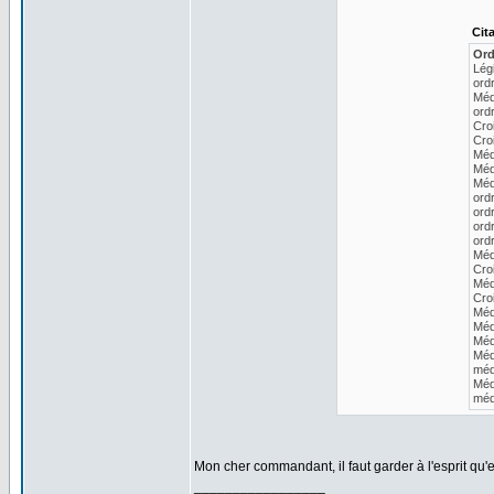
Cit
Ord
Lég
ordr
Méda
ordr
Cro
Croi
Méd
Méd
Méd
ord
ord
ord
ordr
Méd
Cro
Méd
Cro
Méd
Méda
Méd
Méda
méd
Méd
méd
Mon cher commandant, il faut garder à l'esprit qu'e
_________________