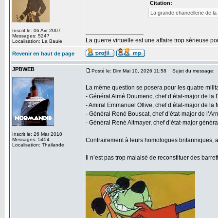
Citation:
La grande chancellerie de la 
Inscrit le: 06 Avr 2007
_________________
Messages: 5247
La guerre virtuelle est une affaire trop sérieuse pou
Localisation: La Baule
Revenir en haut de page
JPBWEB
Posté le: Dim Mai 10, 2026 11:58
Sujet du message:
La même question se posera pour les quatre militai
- Général Aimé Doumenc, chef d’état-major de la 
- Amiral Emmanuel Ollive, chef d’état-major de la 
- Général René Bouscat, chef d’état-major de l’Arm
- Général René Altmayer, chef d’état-major génér
Inscrit le: 26 Mar 2010
Messages: 5454
Contrairement à leurs homologues britanniques, amé
Localisation: Thailande
Il n’est pas trop malaisé de reconstituer des barre