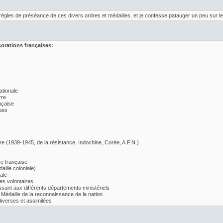
s règles de préséance de ces divers ordres et médailles, et je confesse patauger un peu sur le
corations françaises:
ationale
rre
nçaise
ues
re (1939-1945, de la résistance, Indochine, Corée, A.F.N.)
ce française
aille coloniale)
ale
res volontaires
ssant aux différents départements ministériels
 Médaille de la reconnaissance de la nation
iverses et assimilées