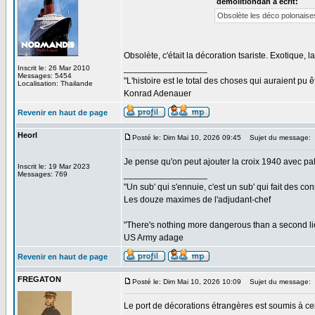
demolitiondan a écrit:
Obsolète les déco polonaise
Obsolète, c'était la décoration tsariste. Exotique, 
_________________
Inscrit le: 26 Mar 2010
Messages: 5454
"L'histoire est le total des choses qui auraient pu ê
Localisation: Thailande
Konrad Adenauer
Revenir en haut de page
Heorl
Posté le: Dim Mai 10, 2026 09:45
Sujet du message:
Je pense qu'on peut ajouter la croix 1940 avec pal
Inscrit le: 19 Mar 2023
_________________
Messages: 769
"Un sub' qui s'ennuie, c'est un sub' qui fait des co
Les douze maximes de l'adjudant-chef
"There's nothing more dangerous than a second li
US Army adage
Revenir en haut de page
FREGATON
Posté le: Dim Mai 10, 2026 10:09
Sujet du message:
Le port de décorations étrangères est soumis à cer