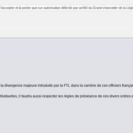
ccepter et la porter que sur autorisation délivrée par arrêté du Grand chancelier de la Légio
a divergence majeure introduite par la FTL dans la carrière de ces officiers franç
ndividuelles, il faudra aussi respecter les règles de préséance de ces divers ordres 