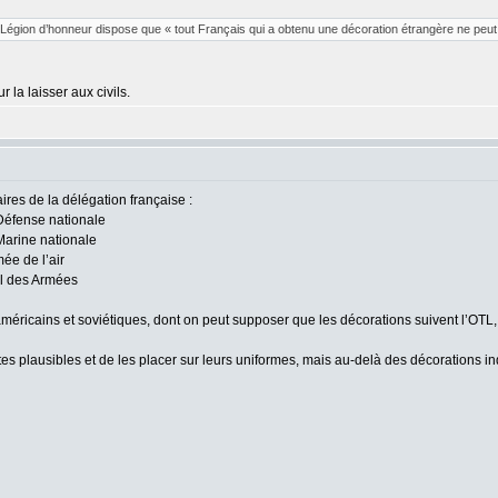
Légion d’honneur dispose que « tout Français qui a obtenu une décoration étrangère ne peut l’a
r la laisser aux civils.
res de la délégation française :
Défense nationale
Marine nationale
ée de l’air
al des Armées
ricains et soviétiques, dont on peut supposer que les décorations suivent l’OTL, l
ttes plausibles et de les placer sur leurs uniformes, mais au-delà des décorations i