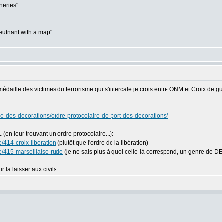
nneries"
eutnant with a map"
édaille des victimes du terrorisme qui s'intercale je crois entre ONM et Croix de guer
etre-des-decorations/ordre-protocolaire-de-port-des-decorations/
(en leur trouvant un ordre protocolaire...):
/414-croix-liberation
(plutôt que l'ordre de la libération)
e/415-marseillaise-rude
(je ne sais plus à quoi celle-là correspond, un genre de 
r la laisser aux civils.