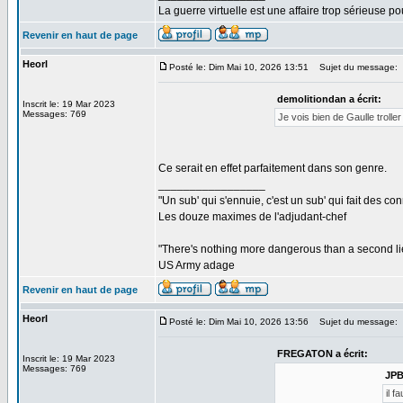
La guerre virtuelle est une affaire trop sérieuse pou
Revenir en haut de page
Heorl
Posté le: Dim Mai 10, 2026 13:51
Sujet du message:
demolitiondan a écrit:
Inscrit le: 19 Mar 2023
Messages: 769
Je vois bien de Gaulle troll
Ce serait en effet parfaitement dans son genre.
_________________
"Un sub' qui s'ennuie, c'est un sub' qui fait des co
Les douze maximes de l'adjudant-chef
"There's nothing more dangerous than a second li
US Army adage
Revenir en haut de page
Heorl
Posté le: Dim Mai 10, 2026 13:56
Sujet du message:
FREGATON a écrit:
Inscrit le: 19 Mar 2023
Messages: 769
JPB
il 