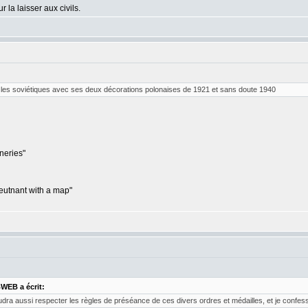
r la laisser aux civils.
er les soviétiques avec ses deux décorations polonaises de 1921 et sans doute 1940
nneries"
eutnant with a map"
WEB a écrit:
faudra aussi respecter les règles de préséance de ces divers ordres et médailles, et je confes