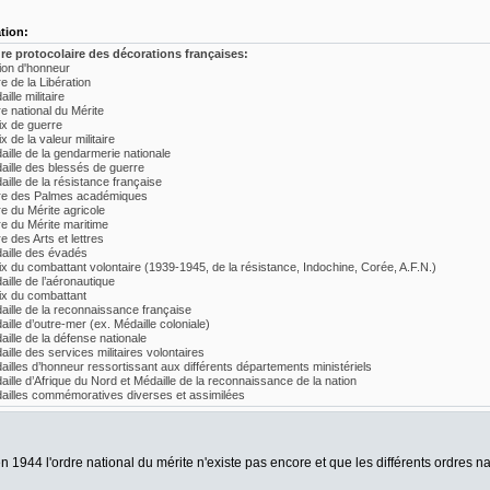
ation:
re protocolaire des décorations françaises:
ion d'honneur
e de la Libération
ille militaire
e national du Mérite
ix de guerre
x de la valeur militaire
aille de la gendarmerie nationale
aille des blessés de guerre
aille de la résistance française
re des Palmes académiques
re du Mérite agricole
re du Mérite maritime
e des Arts et lettres
aille des évadés
ix du combattant volontaire (1939-1945, de la résistance, Indochine, Corée, A.F.N.)
aille de l’aéronautique
ix du combattant
aille de la reconnaissance française
ille d’outre-mer (ex. Médaille coloniale)
aille de la défense nationale
ille des services militaires volontaires
ailles d’honneur ressortissant aux différents départements ministériels
aille d’Afrique du Nord et Médaille de la reconnaissance de la nation
ailles commémoratives diverses et assimilées
n 1944 l'ordre national du mérite n'existe pas encore et que les différents ordres n