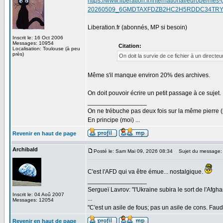
https://www.liberation.fr/international/europe/m
20260509_6GMDTAXFDZB2HC2H5RDDC34TRY
Liberation.fr (abonnés, MP si besoin)
Inscrit le: 16 Oct 2006
Messages: 10954
Citation:
Localisation: Toulouse (à peu
près)
On doit la survie de ce fichier à un directe
Même s'il manque environ 20% des archives.
On doit pouvoir écrire un petit passage à ce sujet.
_________________
On ne trébuche pas deux fois sur la même pierre (
En principe (moi) ...
Revenir en haut de page
Archibald
Posté le: Sam Mai 09, 2026 08:34
Sujet du message:
C'est l'AFD qui va être émue... nostalgique.
_________________
Sergueï Lavrov: "l'Ukraine subira le sort de l'Afg
Inscrit le: 04 Aoû 2007
...
Messages: 12054
"C'est un asile de fous; pas un asile de cons. Faud
Revenir en haut de page