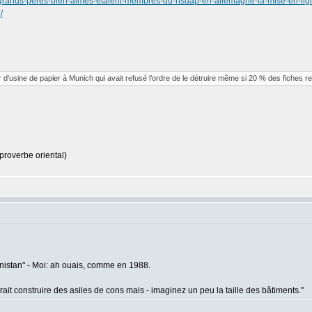
es-grands-peres-bien-aimes-etaient-membres-du-nsdap-en-allemagne-la-mise-en-lign
/
ur d’usine de papier à Munich qui avait refusé l’ordre de le détruire même si 20 % des fiches re
proverbe oriental)
hanistan" - Moi: ah ouais, comme en 1988.
rait construire des asiles de cons mais - imaginez un peu la taille des bâtiments."