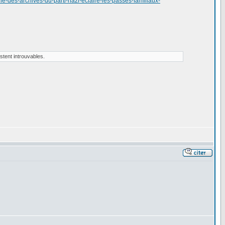
e-des-archives-du-parti-nazi-eclaire-les-passes-familiaux-
stent introuvables.