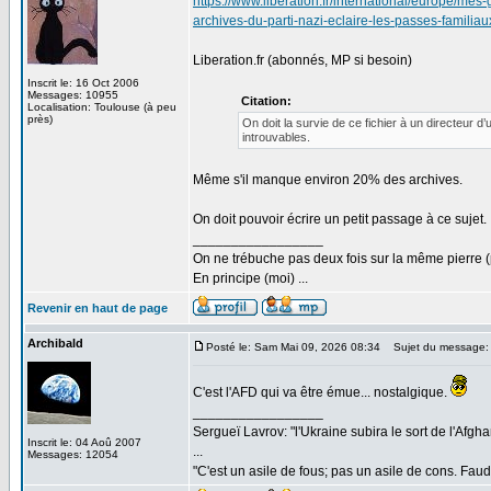
https://www.liberation.fr/international/europe/m
archives-du-parti-nazi-eclaire-les-passes-f
Liberation.fr (abonnés, MP si besoin)
Inscrit le: 16 Oct 2006
Messages: 10955
Citation:
Localisation: Toulouse (à peu
près)
On doit la survie de ce fichier à un directeur d
introuvables.
Même s'il manque environ 20% des archives.
On doit pouvoir écrire un petit passage à ce sujet.
_________________
On ne trébuche pas deux fois sur la même pierre (
En principe (moi) ...
Revenir en haut de page
Archibald
Posté le: Sam Mai 09, 2026 08:34
Sujet du message:
C'est l'AFD qui va être émue... nostalgique.
_________________
Sergueï Lavrov: "l'Ukraine subira le sort de l'Afg
Inscrit le: 04 Aoû 2007
...
Messages: 12054
"C'est un asile de fous; pas un asile de cons. Faud