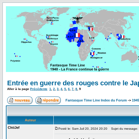
Entrée en guerre des rouges contre le J
Aller à la page
Précédente
1
,
2
,
3
,
4
,
5
,
6
,
7
,
8
,
9
Fantasque Time Line Index du Forum
->
1945
Auteur
ChtiJef
Posté le: Sam Juil 20, 2024 20:20
Sujet du message: