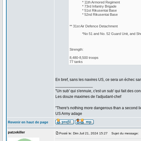
* 11th Armored Regiment
* 73rd Infantry Brigade
* 51st Rikusentai Base
* 52nd Rikusentai Base
** 31st Air Defence Detachment
*No 51 and No. 52 Guard Unit, and Sh
Strength:
8,480-8,500 troops
77 tanks
En bref, sans les navires US, ce sera un échec san
_________________
"Un sub' qui s'ennuie, c'est un sub' qui fait des co
Les douze maximes de l'adjudant-chef
"There's nothing more dangerous than a second li
US Army adage
Revenir en haut de page
patzekiller
Posté le: Dim Juil 21, 2024 15:27
Sujet du message: