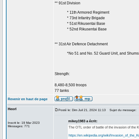
** 91st Division
* 11th Armored Regiment
* 73rd Infantry Brigade
* 51st Rikusentai Base
* 52nd Rikusentai Base
** 31st Air Defence Detachment
*No 51 and No. 52 Guard Unit, and Shumsh
Strength:
8,480-8,500 troops
77 tanks
Revenir en haut de page
Heorl
Posté le: Dim Juil 21, 2024 11:13
Sujet du message:
mikey1983 a écrit:
Inscrit le: 19 Mar 2023
Messages: 771
The OTL order of battle of the invasion of the K
https://en.wikipedia.org/wiki/Invasion_of_the_K