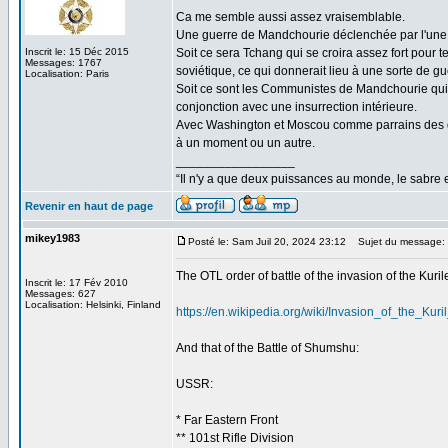
Ca me semble aussi assez vraisemblable.
Une guerre de Mandchourie déclenchée par l'une ou
Inscrit le: 15 Déc 2015
Soit ce sera Tchang qui se croira assez fort pour t
Messages: 1767
soviétique, ce qui donnerait lieu à une sorte de gu
Localisation: Paris
Soit ce sont les Communistes de Mandchourie qui 
conjonction avec une insurrection intérieure.
Avec Washington et Moscou comme parrains des deu
à un moment ou un autre.
_________________
“Il n'y a que deux puissances au monde, le sabre et 
Revenir en haut de page
mikey1983
Posté le: Sam Juil 20, 2024 23:12
Sujet du message:
The OTL order of battle of the invasion of the Kuril
Inscrit le: 17 Fév 2010
Messages: 627
Localisation: Helsinki, Finland
https://en.wikipedia.org/wiki/Invasion_of_the_Kur
And that of the Battle of Shumshu:
USSR:
* Far Eastern Front
** 101st Rifle Division