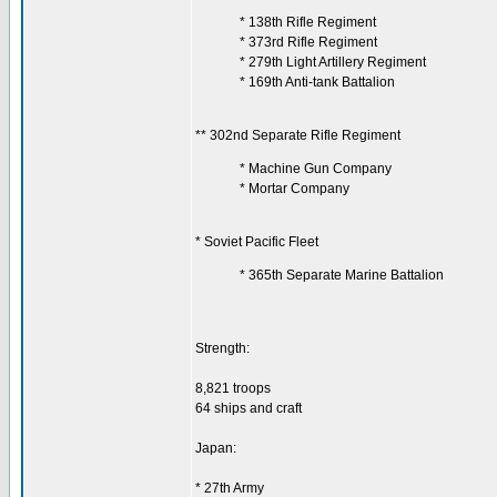
* 138th Rifle Regiment
* 373rd Rifle Regiment
* 279th Light Artillery Regiment
* 169th Anti-tank Battalion
** 302nd Separate Rifle Regiment
* Machine Gun Company
* Mortar Company
* Soviet Pacific Fleet
* 365th Separate Marine Battalion
Strength:
8,821 troops
64 ships and craft
Japan:
* 27th Army