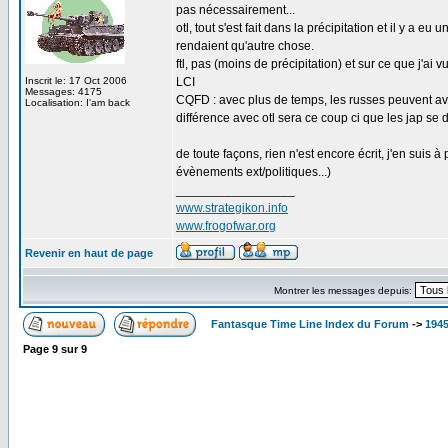
pas nécessairement...
otl, tout s'est fait dans la précipitation et il y a 
rendaient qu'autre chose.
ftl, pas (moins de précipitation) et sur ce que j'a
Inscrit le: 17 Oct 2006
LCI
Messages: 4175
CQFD : avec plus de temps, les russes peuvent avo
Localisation: I'am back
différence avec otl sera ce coup ci que les jap se
de toute façons, rien n'est encore écrit, j'en suis 
évènements ext/politiques...)
_________________
www.strategikon.info
www.frogofwar.org
Revenir en haut de page
Montrer les messages depuis:
Fantasque Time Line Index du Forum
->
1945
Page
9
sur
9