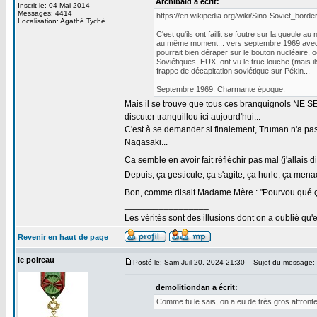
Archibald a écrit:
Inscrit le: 04 Mai 2014
Messages: 4414
https://en.wikipedia.org/wiki/Sino-Soviet_border
Localisation: Agathé Tyché
C'est qu'ils ont faillit se foutre sur la gueule 
au même moment... vers septembre 1969 ave
pourrait bien déraper sur le bouton nucléaire, oo
Soviétiques, EUX, ont vu le truc louche (mais i
frappe de décapitation soviétique sur Pékin...
Septembre 1969. Charmante époque.
Mais il se trouve que tous ces branquignols NE S
discuter tranquillou ici aujourd'hui...
C'est à se demander si finalement, Truman n'a pa
Nagasaki...
Ca semble en avoir fait réfléchir pas mal (j'allais d
Depuis, ça gesticule, ça s'agite, ça hurle, ça menac
Bon, comme disait Madame Mère : "Pourvou qué ça
_________________
Les vérités sont des illusions dont on a oublié qu'e
Revenir en haut de page
le poireau
Posté le: Sam Juil 20, 2024 21:30
Sujet du message:
demolitiondan a écrit:
Comme tu le sais, on a eu de très gros affron