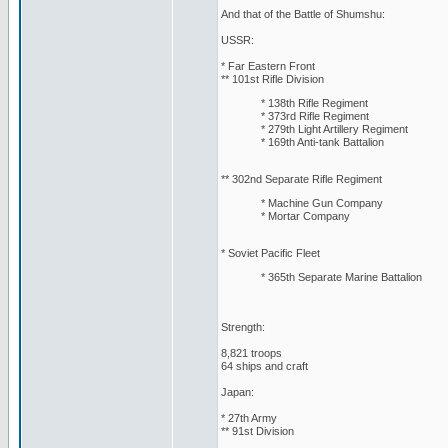
And that of the Battle of Shumshu:
USSR:
* Far Eastern Front
** 101st Rifle Division
* 138th Rifle Regiment
* 373rd Rifle Regiment
* 279th Light Artillery Regiment
* 169th Anti-tank Battalion
** 302nd Separate Rifle Regiment
* Machine Gun Company
* Mortar Company
* Soviet Pacific Fleet
* 365th Separate Marine Battalion
Strength:
8,821 troops
64 ships and craft
Japan:
* 27th Army
** 91st Division