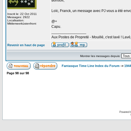
Bonsoir,
Loïc, Franck, un message avec PJ vous a été env
Inscrit le: 22 Oct 2011
Messages: 2922
Localisation:
@+
Mittlemeerküstenfront
Capu.
_________________
Aux Postes de Propreté - Mouillé, c'est lavé ! Lav
Revenir en haut de page
Montrer les messages depuis:
Fantasque Time Line Index du Forum
->
1944
Page
98
sur
98
Powered 