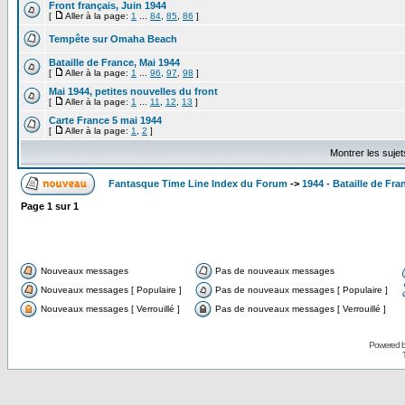
Front français, Juin 1944
[
Aller à la page:
1
...
84
,
85
,
86
]
Tempête sur Omaha Beach
Bataille de France, Mai 1944
[
Aller à la page:
1
...
96
,
97
,
98
]
Mai 1944, petites nouvelles du front
[
Aller à la page:
1
...
11
,
12
,
13
]
Carte France 5 mai 1944
[
Aller à la page:
1
,
2
]
Montrer les suje
Fantasque Time Line Index du Forum
->
1944 - Bataille de Fra
Page
1
sur
1
Nouveaux messages
Pas de nouveaux messages
Nouveaux messages [ Populaire ]
Pas de nouveaux messages [ Populaire ]
Nouveaux messages [ Verrouillé ]
Pas de nouveaux messages [ Verrouillé ]
Powered 