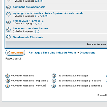
[
Aller à la page:
1
,
2
,
3
]
commandos SAS français
saharage - waterloo des étoiles & prisonniers allemands
[
Aller à la page:
1
...
7
,
8
,
9
]
France 2019 FTL vs OTL
[
Aller à la page:
1
,
2
,
3
]
Les mascottes dans l'armée
[
Aller à la page:
1
,
2
]
Gendarmerie Résistante
Montrer les suje
Fantasque Time Line Index du Forum
->
Discussions
Page
1
sur
2
Nouveaux messages
Pas de nouveaux messages
Nouveaux messages [ Populaire ]
Pas de nouveaux messages [ Populaire ]
Nouveaux messages [ Verrouillé ]
Pas de nouveaux messages [ Verrouillé ]
Powered 