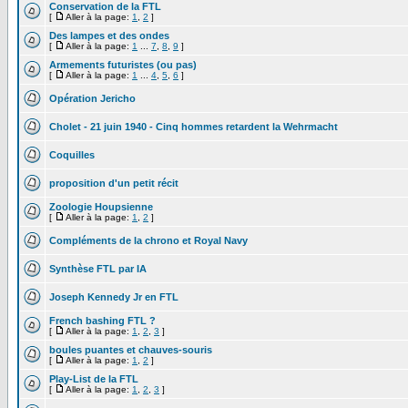
Conservation de la FTL
[
Aller à la page:
1
,
2
]
Des lampes et des ondes
[
Aller à la page:
1
...
7
,
8
,
9
]
Armements futuristes (ou pas)
[
Aller à la page:
1
...
4
,
5
,
6
]
Opération Jericho
Cholet - 21 juin 1940 - Cinq hommes retardent la Wehrmacht
Coquilles
proposition d'un petit récit
Zoologie Houpsienne
[
Aller à la page:
1
,
2
]
Compléments de la chrono et Royal Navy
Synthèse FTL par IA
Joseph Kennedy Jr en FTL
French bashing FTL ?
[
Aller à la page:
1
,
2
,
3
]
boules puantes et chauves-souris
[
Aller à la page:
1
,
2
]
Play-List de la FTL
[
Aller à la page:
1
,
2
,
3
]