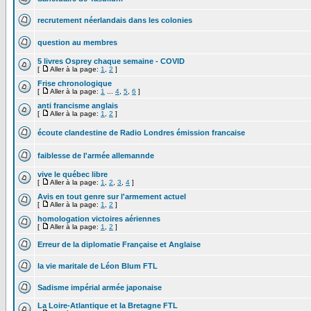
recrutement néerlandais dans les colonies
question au membres
5 livres Osprey chaque semaine - COVID
[
Aller à la page:
1
,
2
]
Frise chronologique
[
Aller à la page:
1
...
4
,
5
,
6
]
anti francisme anglais
[
Aller à la page:
1
,
2
]
écoute clandestine de Radio Londres émission francaise
faiblesse de l'armée allemannde
vive le québec libre
[
Aller à la page:
1
,
2
,
3
,
4
]
Avis en tout genre sur l'armement actuel
[
Aller à la page:
1
,
2
]
homologation victoires aériennes
[
Aller à la page:
1
,
2
]
Erreur de la diplomatie Française et Anglaise
la vie maritale de Léon Blum FTL
Sadisme impérial armée japonaise
La Loire-Atlantique et la Bretagne FTL