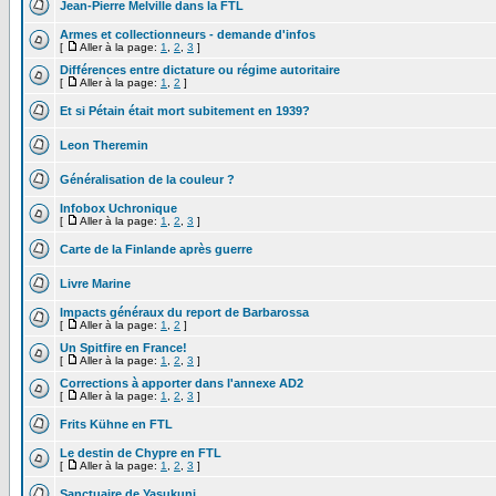
Jean-Pierre Melville dans la FTL
Armes et collectionneurs - demande d'infos
[
Aller à la page:
1
,
2
,
3
]
Différences entre dictature ou régime autoritaire
[
Aller à la page:
1
,
2
]
Et si Pétain était mort subitement en 1939?
Leon Theremin
Généralisation de la couleur ?
Infobox Uchronique
[
Aller à la page:
1
,
2
,
3
]
Carte de la Finlande après guerre
Livre Marine
Impacts généraux du report de Barbarossa
[
Aller à la page:
1
,
2
]
Un Spitfire en France!
[
Aller à la page:
1
,
2
,
3
]
Corrections à apporter dans l'annexe AD2
[
Aller à la page:
1
,
2
,
3
]
Frits Kühne en FTL
Le destin de Chypre en FTL
[
Aller à la page:
1
,
2
,
3
]
Sanctuaire de Yasukuni