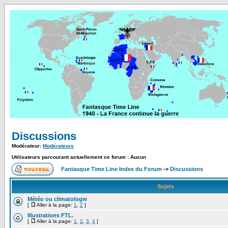
Discussions
Modérateur:
Modérateurs
Utilisateurs parcourant actuellement ce forum : Aucun
Fantasque Time Line Index du Forum
->
Discussions
Sujets
Météo ou climatologie
[
Aller à la page:
1
,
2
]
Illustrations FTL.
[
Aller à la page:
1
,
2
,
3
,
4
]