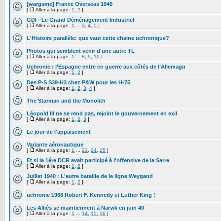
[wargame] France Overseas 1940
[
Aller à la page:
1
,
2
]
GDI - Le Grand Déménagement Industriel
[
Aller à la page:
1
...
3
,
4
,
5
]
L'Histoire parallèle: que vaut cette chaine uchronique?
Photos qui semblent venir d'une autre TL
[
Aller à la page:
1
...
8
,
9
,
10
]
Uchronie : l’Espagne entre en guerre aux côtés de l’Allemagn
[
Aller à la page:
1
,
2
]
Des P-S S39-H3 chez P&W pour les H-75
[
Aller à la page:
1
,
2
,
3
,
4
]
The Starman and the Monolith
Léopold III ne se rend pas, rejoint le gouvernement en exil
[
Aller à la page:
1
,
2
,
3
]
Le jour de l'appaisement
Variante aéronautique
[
Aller à la page:
1
...
23
,
24
,
25
]
Et si la 1ére DCR avait participé à l'offensive de la Sarre
[
Aller à la page:
1
,
2
]
Juillet 1940 : L'autre bataille de la ligne Weygand
[
Aller à la page:
1
,
2
]
uchronie 1968 Robert F. Kennedy et Luther King !
Les Alliés se maintiennent à Narvik en juin 40
[
Aller à la page:
1
...
14
,
15
,
16
]