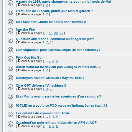
A partir de 1919, quels changements pour un joli mois de Mai
[
Aller à la page:
1
,
2
]
L'estuaire de l'Escaut, plutôt que Market garden ?
[
Aller à la page:
1
,
2
]
Une Seconde Guerre Mondiale sans bombe A
Into the Fire
[
Aller à la page:
1
...
19
,
20
,
21
]
Question aux marins: comment aménager un port
[
Aller à la page:
1
,
2
,
3
]
Conséquences pour l'aéronautique US sans Sikorsky?
Félix Got His Gun
[
Aller à la page:
1
...
7
,
8
,
9
]
Albert Windsor ne devient pas Georges VI mais Bela IV
[
Aller à la page:
1
,
2
]
Destroyers Kleber / Marceau / Bayard, 1940 ?
Chat GPT défonce l'Anschluss!!
[
Aller à la page:
1
,
2
,
3
]
Et si Morris avait dessiné les aventures d'un samouraï?
[GTL]Dieu a voulu ce POD parce qu’Indiana Jones était là !
Les enfants du commandant Teste
[
Aller à la page:
1
...
3
,
4
,
5
]
Creationd'un pole militaro-industriel en AFN et AOF
[
Aller à la page:
1
...
4
,
5
,
6
]