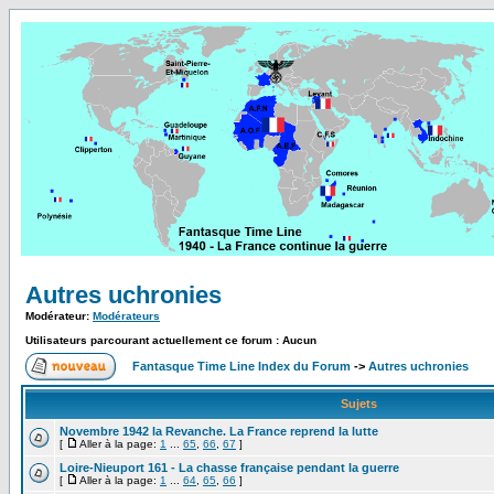
Autres uchronies
Modérateur:
Modérateurs
Utilisateurs parcourant actuellement ce forum : Aucun
Fantasque Time Line Index du Forum
->
Autres uchronies
Sujets
Novembre 1942 la Revanche. La France reprend la lutte
[
Aller à la page:
1
...
65
,
66
,
67
]
Loire-Nieuport 161 - La chasse française pendant la guerre
[
Aller à la page:
1
...
64
,
65
,
66
]