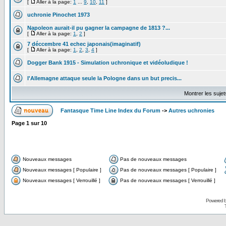
[
Aller à la page:
1
...
9
,
10
,
11
]
uchronie Pinochet 1973
Napoleon aurait-il pu gagner la campagne de 1813 ?...
[
Aller à la page:
1
,
2
]
7 déccembre 41 echec japonais(imaginatif)
[
Aller à la page:
1
,
2
,
3
,
4
]
Dogger Bank 1915 - Simulation uchronique et vidéoludique !
l'Allemagne attaque seule la Pologne dans un but precis...
Montrer les suje
Fantasque Time Line Index du Forum
->
Autres uchronies
Page
1
sur
10
Nouveaux messages
Pas de nouveaux messages
Nouveaux messages [ Populaire ]
Pas de nouveaux messages [ Populaire ]
Nouveaux messages [ Verrouillé ]
Pas de nouveaux messages [ Verrouillé ]
Powered 