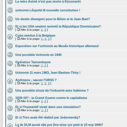
La reine Astrid n'est pas morte à Küssnacht
uchronie Léopold III nouvelle constitution !
Un destin divergent pour le Béarn et le Jean-Bart?
Et si les USA avaient racheté la République Dominicaine?
[
Aller à la page:
1
,
2
]
Cuba vendue à la Belgique
[
Aller à la page:
1
,
2
,
3
]
Exposition sur l'uchronie au Musée historique allemand
Une possible Uchronie en 1940
Opération Tannenbaum
[
Aller à la page:
1
,
2
]
Uchronie 11 mars 1963, Jean Bastien-Thiry !
Andropov , sauver l'URSS ?
[
Aller à la page:
1
,
2
,
3
]
Une possible chute de l'industrie auto italienne ?
1939-19? : la Grand Guerre contre le capitalisme
[
Aller à la page:
1
,
2
]
Et si l'humanité vivait dans une simulation?
[
Aller à la page:
1
,
2
]
Et si Tron avait été réalisé par Jodorowsky?
La 4e DLM aurait elle put être mise sur pied le 10 mai 1940?