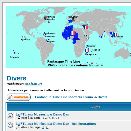
Divers
Modérateur:
Modérateurs
Utilisateurs parcourant actuellement ce forum : Aucun
Fantasque Time Line Index du Forum
->
Divers
Sujets
La FTL aux Musées, par Demo Dan
[
Aller à la page:
1
...
7
,
8
,
9
]
La FTL aux Musées, par Demo Dan - les illustrations
[
Aller à la page:
1
,
2
]