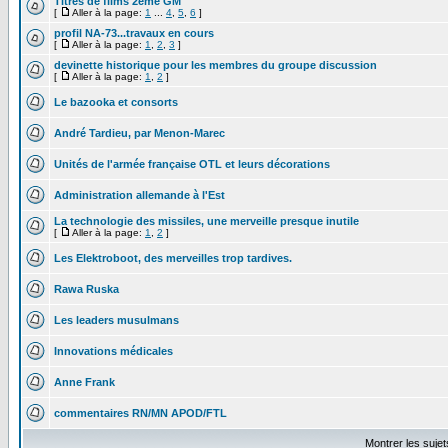
Titres de films 2ème GM
[
Aller à la page:
1
...
4
,
5
,
6
]
profil NA-73...travaux en cours
[
Aller à la page:
1
,
2
,
3
]
devinette historique pour les membres du groupe discussion
[
Aller à la page:
1
,
2
]
Le bazooka et consorts
André Tardieu, par Menon-Marec
Unités de l'armée française OTL et leurs décorations
Administration allemande à l'Est
La technologie des missiles, une merveille presque inutile
[
Aller à la page:
1
,
2
]
Les Elektroboot, des merveilles trop tardives.
Rawa Ruska
Les leaders musulmans
Innovations médicales
Anne Frank
commentaires RN/MN APOD/FTL
Montrer les suje