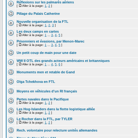
Réflexions sur les palmarès aériens
[
Aller à la page:
1
,
2
]
Pillage du Palais Catherine
Nouvelle organisation de la FTL
[
Aller à la page:
1
,
2
,
3
]
Les deux camps en cartes
[
Aller à la page:
1
...
3
,
4
,
5
]
Prisonniers et évasions, par Menon-Marec
[
Aller à la page:
1
...
3
,
4
,
5
]
Un petit coup de main pour une date
WW II OTL des grands acteurs américains et britanniques
[
Aller à la page:
1
...
4
,
5
,
6
]
Monuments men et retable de Gand
Olga Tchekhova en FTL
Moyens en véhicules d'un RI français
Pertes navales dans le Pacifique
[
Aller à la page:
1
,
2
]
Les Hog-Islanders dans la flotte logistique alliée
[
Aller à la page:
1
,
2
]
Le Rocher dans la FTL, par TYLER
[
Aller à la page:
1
,
2
]
Rech. volontaire pour relecture unités allemandes