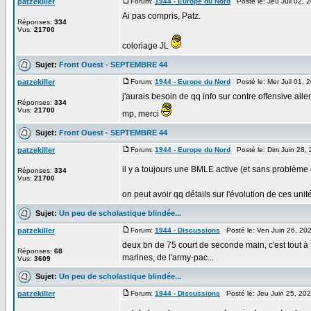
patzekiller
Forum:
1944 - Europe du Nord
Posté le: Jeu Juil 02,
Ai pas compris, Patz.
Réponses:
334
Vus:
21700
coloriage JL
Sujet:
Front Ouest - SEPTEMBRE 44
patzekiller
Forum:
1944 - Europe du Nord
Posté le: Mer Juil 01,
j'aurais besoin de qq info sur contre offensive all
Réponses:
334
Vus:
21700
mp, merci
Sujet:
Front Ouest - SEPTEMBRE 44
patzekiller
Forum:
1944 - Europe du Nord
Posté le: Dim Juin 28,
il y a toujours une BMLE active (et sans problème d
Réponses:
334
Vus:
21700
on peut avoir qq détails sur l'évolution de ces unit
Sujet:
Un peu de scholastique blindée...
patzekiller
Forum:
1944 - Discussions
Posté le: Ven Juin 26, 20
deux bn de 75 court de seconde main, c'est tout à 
Réponses:
68
marines, de l'army-pac...
Vus:
3609
Sujet:
Un peu de scholastique blindée...
patzekiller
Forum:
1944 - Discussions
Posté le: Jeu Juin 25, 20