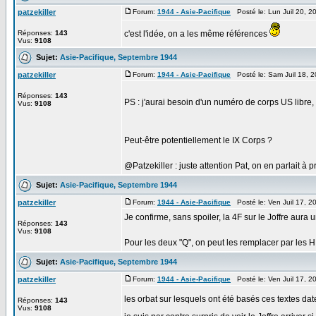
patzekiller
Forum:
1944 - Asie-Pacifique
Posté le: Lun Juil 20, 
Réponses:
143
c'est l'idée, on a les même références
Vus:
9108
Sujet:
Asie-Pacifique, Septembre 1944
patzekiller
Forum:
1944 - Asie-Pacifique
Posté le: Sam Juil 18, 
Réponses:
143
PS : j'aurai besoin d'un numéro de corps US libre,
Vus:
9108
Peut-être potentiellement le IX Corps ?
@Patzekiller : juste attention Pat, on en parlait à 
Sujet:
Asie-Pacifique, Septembre 1944
patzekiller
Forum:
1944 - Asie-Pacifique
Posté le: Ven Juil 17, 
Je confirme, sans spoiler, la 4F sur le Joffre au
Réponses:
143
Vus:
9108
Pour les deux "Q", on peut les remplacer par les H
Sujet:
Asie-Pacifique, Septembre 1944
patzekiller
Forum:
1944 - Asie-Pacifique
Posté le: Ven Juil 17, 
les orbat sur lesquels ont été basés ces textes da
Réponses:
143
Vus:
9108