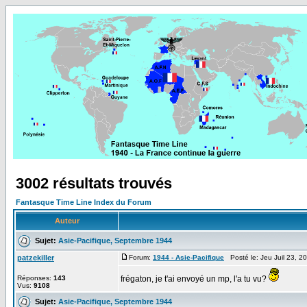
3002 résultats trouvés
Fantasque Time Line Index du Forum
Auteur
Sujet:
Asie-Pacifique, Septembre 1944
patzekiller
Forum:
1944 - Asie-Pacifique
Posté le: Jeu Juil 23, 
Réponses:
143
frégaton, je t'ai envoyé un mp, l'a tu vu?
Vus:
9108
Sujet:
Asie-Pacifique, Septembre 1944