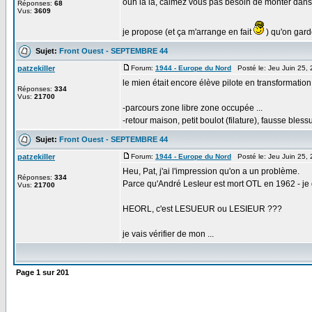
ouh la la, calmez vous pas besoin de monter dans 
Réponses:
68
Vus:
3609
je propose (et ça m'arrange en fait
) qu'on garde 
Sujet:
Front Ouest - SEPTEMBRE 44
patzekiller
Forum:
1944 - Europe du Nord
Posté le: Jeu Juin 25,
le mien était encore élève pilote en transformation
Réponses:
334
Vus:
21700
-parcours zone libre zone occupée ...
-retour maison, petit boulot (filature), fausse bless
Sujet:
Front Ouest - SEPTEMBRE 44
patzekiller
Forum:
1944 - Europe du Nord
Posté le: Jeu Juin 25,
Heu, Pat, j'ai l'impression qu'on a un problème.
Réponses:
334
Parce qu'André LesIeur est mort OTL en 1962 - je 
Vus:
21700
HEORL, c'est LESUEUR ou LESIEUR ???
je vais vérifier de mon ...
Page
1
sur
201