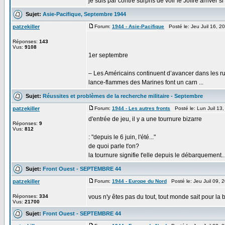
je suis par contre surpris de voir le Joffre arriver si
Sujet:
Asie-Pacifique, Septembre 1944
patzekiller
Forum:
1944 - Asie-Pacifique
Posté le: Jeu Juil 16, 
Réponses:
143
Vus:
9108
1er septembre
– Les Américains continuent d’avancer dans les ru
lance-flammes des Marines font un carn ...
Sujet:
Réussites et problèmes de la recherche militaire - Septembre
patzekiller
Forum:
1944 - Les autres fronts
Posté le: Lun Juil 13
d'entrée de jeu, il y a une tournure bizarre
Réponses:
9
Vus:
812
: "depuis le 6 juin, l'été..."
de quoi parle t'on?
la tournure signifie t'elle depuis le débarquement....
Sujet:
Front Ouest - SEPTEMBRE 44
patzekiller
Forum:
1944 - Europe du Nord
Posté le: Jeu Juil 09, 
Réponses:
334
vous n'y êtes pas du tout, tout monde sait pour la 
Vus:
21700
Sujet:
Front Ouest - SEPTEMBRE 44