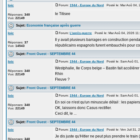
loic
Forum:
1944 - Europe du Nord
Posté le: Mar Aoû 04, 
le Titisee
Réponses:
340
Vus:
22149
Sujet:
Economie française après guerre
loic
Forum:
L'après-guerre
Posté le: Mar Aoû 04, 2026 11
Il y avait plusieurs barrages en construction pend
Réponses:
37
républicains espagnols furent embauchés pour co
Vus:
14543
Sujet:
Front Ouest - SEPTEMBRE 44
loic
Forum:
1944 - Europe du Nord
Posté le: Sam Aoû 01,
Westphalie, IIe Corps belge – Bastin fait accélérer
Réponses:
340
Rhin
Vus:
22149
Fleuve ?
Sujet:
Front Ouest - SEPTEMBRE 44
loic
Forum:
1944 - Europe du Nord
Posté le: Sam Aoû 01,
En soi ce n'est qu'un minuscule détail : les papiers
Réponses:
340
OK, laissons donc Casus rectifier.
Vus:
22149
Ceci dit, le ...
Sujet:
Front Ouest - SEPTEMBRE 44
loic
Forum:
1944 - Europe du Nord
Posté le: Ven Juil 31,
Je dis juste qu'Hitler ne peut plus prendre le train (
Réponses:
340