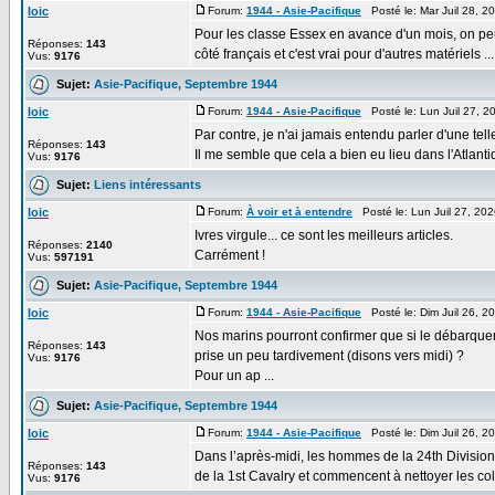
loic
Forum:
1944 - Asie-Pacifique
Posté le: Mar Juil 28, 
Pour les classe Essex en avance d'un mois, on peut
Réponses:
143
côté français et c'est vrai pour d'autres matériels ...
Vus:
9176
Sujet:
Asie-Pacifique, Septembre 1944
loic
Forum:
1944 - Asie-Pacifique
Posté le: Lun Juil 27, 
Par contre, je n'ai jamais entendu parler d'une t
Réponses:
143
Il me semble que cela a bien eu lieu dans l'Atlantiqu
Vus:
9176
Sujet:
Liens intéressants
loic
Forum:
À voir et à entendre
Posté le: Lun Juil 27, 20
Ivres virgule... ce sont les meilleurs articles.
Réponses:
2140
Carrément !
Vus:
597191
Sujet:
Asie-Pacifique, Septembre 1944
loic
Forum:
1944 - Asie-Pacifique
Posté le: Dim Juil 26, 
Nos marins pourront confirmer que si le débarqueme
Réponses:
143
prise un peu tardivement (disons vers midi) ?
Vus:
9176
Pour un ap ...
Sujet:
Asie-Pacifique, Septembre 1944
loic
Forum:
1944 - Asie-Pacifique
Posté le: Dim Juil 26, 
Dans l’après-midi, les hommes de la 24th Division 
Réponses:
143
de la 1st Cavalry et commencent à nettoyer les coll 
Vus:
9176