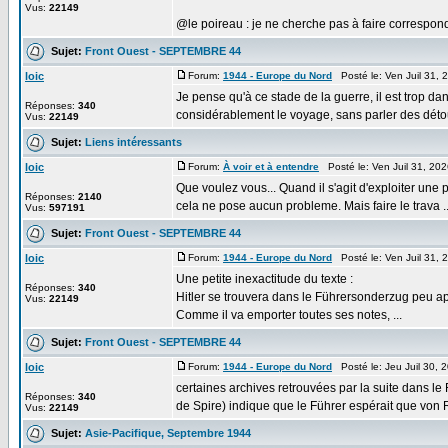
Vus:
22149
@le poireau : je ne cherche pas à faire correspondr
Sujet:
Front Ouest - SEPTEMBRE 44
loic
Forum:
1944 - Europe du Nord
Posté le: Ven Juil 31,
Je pense qu'à ce stade de la guerre, il est trop da
Réponses:
340
considérablement le voyage, sans parler des détour
Vus:
22149
Sujet:
Liens intéressants
loic
Forum:
À voir et à entendre
Posté le: Ven Juil 31, 20
Que voulez vous... Quand il s'agit d'exploiter une p
Réponses:
2140
cela ne pose aucun probleme. Mais faire le trava ..
Vus:
597191
Sujet:
Front Ouest - SEPTEMBRE 44
loic
Forum:
1944 - Europe du Nord
Posté le: Ven Juil 31,
Une petite inexactitude du texte :
Réponses:
340
Hitler se trouvera dans le Führersonderzug peu a
Vus:
22149
Comme il va emporter toutes ses notes, ...
Sujet:
Front Ouest - SEPTEMBRE 44
loic
Forum:
1944 - Europe du Nord
Posté le: Jeu Juil 30,
certaines archives retrouvées par la suite dans le 
Réponses:
340
de Spire) indique que le Führer espérait que von R
Vus:
22149
Sujet:
Asie-Pacifique, Septembre 1944