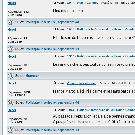
Heorl
Forum:
1944 - Asie-Pacifique
Posté le: Mer Juil 22, 
Lieutenant-colonel
Réponses:
143
Vus:
8954
Sujet:
Politique intérieure, septembre 44
Heorl
Forum:
1944 - Politique intérieure de la France Comba
FTL, le sort de Papon est acté depuis décembre 41
Réponses:
28
Vus:
2149
Sujet:
Politique intérieure, septembre 44
Heorl
Forum:
1944 - Politique intérieure de la France Comba
Les grands chefs, oui, tout ce qui est niveau préf
Réponses:
28
Vus:
2149
Sujet:
Humour
Heorl
Forum:
À voir et à entendre
Posté le: Mer Juil 15, 20
France Maroc a été très calme et les fans ont célé
Réponses:
2630
Vus:
347617
Sujet:
Politique intérieure, septembre 44
Heorl
Forum:
1944 - Politique intérieure de la France Comba
Au passage, l'épuration légale a de bonnes chance
Réponses:
28
A peu près tout le monde a son intérêt à faire le 
Vus:
2149
Sujet:
Politique intérieure, septembre 44