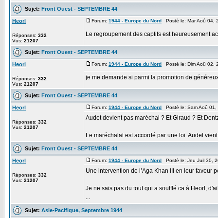
Sujet:
Front Ouest - SEPTEMBRE 44
Heorl
Forum:
1944 - Europe du Nord
Posté le: Mar Aoû 04, 
Le regroupement des captifs est heureusement accé
Réponses:
332
Vus:
21207
Sujet:
Front Ouest - SEPTEMBRE 44
Heorl
Forum:
1944 - Europe du Nord
Posté le: Dim Aoû 02, 
je me demande si parmi la promotion de généreux il 
Réponses:
332
Vus:
21207
Sujet:
Front Ouest - SEPTEMBRE 44
Heorl
Forum:
1944 - Europe du Nord
Posté le: Sam Aoû 01,
Audet devient pas maréchal ? Et Giraud ? Et Dent
Réponses:
332
Vus:
21207
Le maréchalat est accordé par une loi. Audet vient 
Sujet:
Front Ouest - SEPTEMBRE 44
Heorl
Forum:
1944 - Europe du Nord
Posté le: Jeu Juil 30,
Une intervention de l’Aga Khan III en leur faveur 
Réponses:
332
Vus:
21207
Je ne sais pas du tout qui a soufflé ca à Heorl, d'ai
...
Sujet:
Asie-Pacifique, Septembre 1944