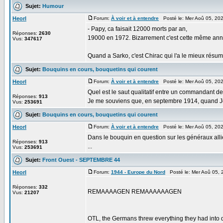
Sujet:
Humour
Heorl
Forum:
À voir et à entendre
Posté le: Mer Aoû 05, 20
- Papy, ca faisait 12000 morts par an,
Réponses:
2630
19000 en 1972. Bizarrement c'est cette même ann
Vus:
347617
Quand a Sarko, c'est Chirac qui l'a le mieux résumé
Sujet:
Bouquins en cours, bouquetins qui courent
Heorl
Forum:
À voir et à entendre
Posté le: Mer Aoû 05, 20
Quel est le saut qualitatif entre un commandant 
Réponses:
913
Je me souviens que, en septembre 1914, quand J
Vus:
253691
Sujet:
Bouquins en cours, bouquetins qui courent
Heorl
Forum:
À voir et à entendre
Posté le: Mer Aoû 05, 20
Dans le bouquin en question sur les généraux al
Réponses:
913
...
Vus:
253691
Sujet:
Front Ouest - SEPTEMBRE 44
Heorl
Forum:
1944 - Europe du Nord
Posté le: Mer Aoû 05, 
Réponses:
332
REMAAAAGEN REMAAAAAAGEN
Vus:
21207
OTL, the Germans threw everything they had into des