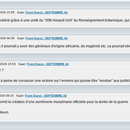
2026 15:55 Sujet:
Front Ouest - SEPTEMBRE 44
léré grâce à une unité du “30th Assault Unit” du Renseignement britannique, qui 
2026 06:36 Sujet:
Front Ouest - SEPTEMBRE 44
pourrait y avoir des généraux d'origine africaine, du maghreb etc, ca pourrait etre u
 2026 15:53 Sujet:
Front Ouest - SEPTEMBRE 44
z ?
à peine de consacrer une victoire sur l’ennemi qui puisse être "vendue" aux politici 
 2026 09:15 Sujet:
Front Ouest - SEPTEMBRE 44
permit la création d’une aumônerie musulmane officielle pour la durée de la guerre.
lleurs.