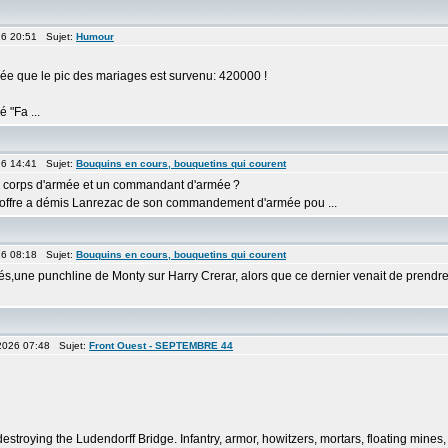
26 20:51 Sujet:
Humour
ée que le pic des mariages est survenu: 420000 !
 "Fa ...
26 14:41 Sujet:
Bouquins en cours, bouquetins qui courent
de corps d'armée et un commandant d'armée ?
offre a démis Lanrezac de son commandement d'armée pou ...
26 08:18 Sujet:
Bouquins en cours, bouquetins qui courent
liés,une punchline de Monty sur Harry Crerar, alors que ce dernier venait de pr
2026 07:48 Sujet:
Front Ouest - SEPTEMBRE 44
troying the Ludendorff Bridge. Infantry, armor, howitzers, mortars, floating mines, 