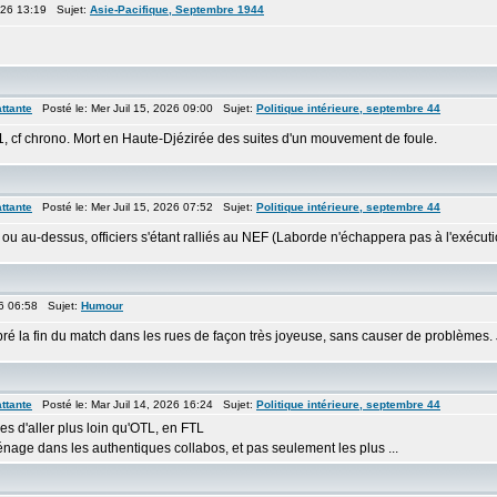
2026 13:19 Sujet:
Asie-Pacifique, Septembre 1944
ttante
Posté le: Mer Juil 15, 2026 09:00 Sujet:
Politique intérieure, septembre 44
, cf chrono. Mort en Haute-Djézirée des suites d'un mouvement de foule.
ttante
Posté le: Mer Juil 15, 2026 07:52 Sujet:
Politique intérieure, septembre 44
et ou au-dessus, officiers s'étant ralliés au NEF (Laborde n'échappera pas à l'exécu
26 06:58 Sujet:
Humour
bré la fin du match dans les rues de façon très joyeuse, sans causer de problèmes.
ttante
Posté le: Mar Juil 14, 2026 16:24 Sujet:
Politique intérieure, septembre 44
s d'aller plus loin qu'OTL, en FTL
ménage dans les authentiques collabos, et pas seulement les plus ...