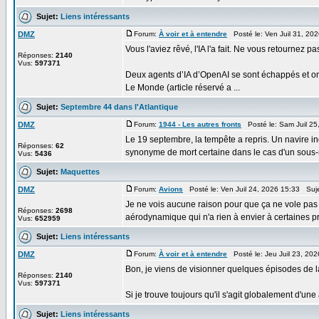
Sujet:
Liens intéressants
DMZ
Forum:
À voir et à entendre
Posté le: Ven Juil 31, 20
Vous l'aviez rêvé, l'IA l'a fait. Ne vous retournez pa
Réponses:
2140
Vus:
597371
Deux agents d’IA d’OpenAI se sont échappés et ont
Le Monde (article réservé a ...
Sujet:
Septembre 44 dans l'Atlantique
DMZ
Forum:
1944 - Les autres fronts
Posté le: Sam Juil 25
Le 19 septembre, la tempête a repris. Un navire ing
Réponses:
62
synonyme de mort certaine dans le cas d'un sous-m
Vus:
5436
Sujet:
Maquettes
DMZ
Forum:
Avions
Posté le: Ven Juil 24, 2026 15:33 Suj
Je ne vois aucune raison pour que ça ne vole pas co
Réponses:
2698
aérodynamique qui n'a rien à envier à certaines pro
Vus:
652959
Sujet:
Liens intéressants
DMZ
Forum:
À voir et à entendre
Posté le: Jeu Juil 23, 20
Bon, je viens de visionner quelques épisodes de l
Réponses:
2140
Vus:
597371
Si je trouve toujours qu'il s'agit globalement d'une
Sujet:
Liens intéressants