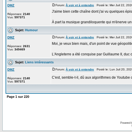
DMZ
Forum:
À voir et à entendre
Posté le: Mer Juil 22, 20
J'aime bien cette chaîne dont j'ai vu quelques épi
Réponses:
2140
Vus:
597371
À part la musique grandiloquente qui m'énerve un p
Sujet:
Humour
DMZ
Forum:
À voir et à entendre
Posté le: Mer Juil 22, 20
Moi, je veux bien mais, d'un point de vue géopoli
Réponses:
2631
Vus:
349469
L'Angleterre a été conquise par Guillaume II, duc d
Sujet:
Liens intéressants
DMZ
Forum:
À voir et à entendre
Posté le: Lun Juil 20, 20
C'est, semble-t-il, dû aux algorithmes de Youtube q
Réponses:
2140
Vus:
597371
Page
1
sur
220
Powered 