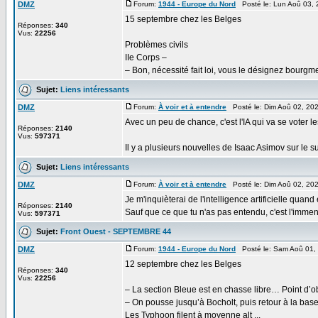
DMZ
Forum:
1944 - Europe du Nord
Posté le: Lun Aoû 03,
15 septembre chez les Belges
Réponses:
340
Vus:
22256
Problèmes civils
IIe Corps –
– Bon, nécessité fait loi, vous le désignez bourgme
Sujet:
Liens intéressants
DMZ
Forum:
À voir et à entendre
Posté le: Dim Aoû 02, 20
Avec un peu de chance, c'est l'IA qui va se voter les
Réponses:
2140
Vus:
597371
Il y a plusieurs nouvelles de Isaac Asimov sur le su
Sujet:
Liens intéressants
DMZ
Forum:
À voir et à entendre
Posté le: Dim Aoû 02, 20
Je m'inquièterai de l'intelligence artificielle quan
Réponses:
2140
Sauf que ce que tu n'as pas entendu, c'est l'immens
Vus:
597371
Sujet:
Front Ouest - SEPTEMBRE 44
DMZ
Forum:
1944 - Europe du Nord
Posté le: Sam Aoû 01,
12 septembre chez les Belges
Réponses:
340
Vus:
22256
– La section Bleue est en chasse libre… Point d’ob
– On pousse jusqu’à Bocholt, puis retour à la bas
Les Typhoon filent à moyenne alt ...