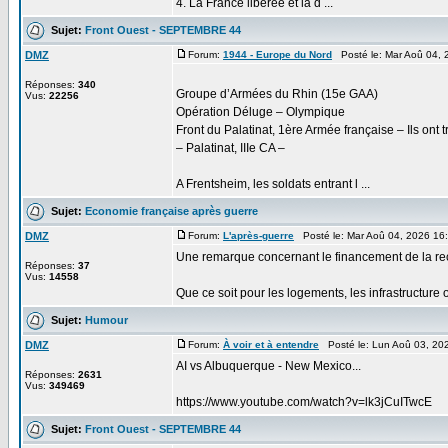
4. La France libérée et la d ...
Sujet:
Front Ouest - SEPTEMBRE 44
DMZ
Forum:
1944 - Europe du Nord
Posté le: Mar Aoû 04, 
Réponses:
340
Groupe d’Armées du Rhin (15e GAA)
Vus:
22256
Opération Déluge – Olympique
Front du Palatinat, 1ère Armée française – Ils ont t
– Palatinat, IIIe CA –
A Frentsheim, les soldats entrant l ...
Sujet:
Economie française après guerre
DMZ
Forum:
L'après-guerre
Posté le: Mar Aoû 04, 2026 16
Une remarque concernant le financement de la recon
Réponses:
37
Vus:
14558
Que ce soit pour les logements, les infrastructure o
Sujet:
Humour
DMZ
Forum:
À voir et à entendre
Posté le: Lun Aoû 03, 20
AI vs Albuquerque - New Mexico...
Réponses:
2631
Vus:
349469
https://www.youtube.com/watch?v=lk3jCuITwcE
Sujet:
Front Ouest - SEPTEMBRE 44