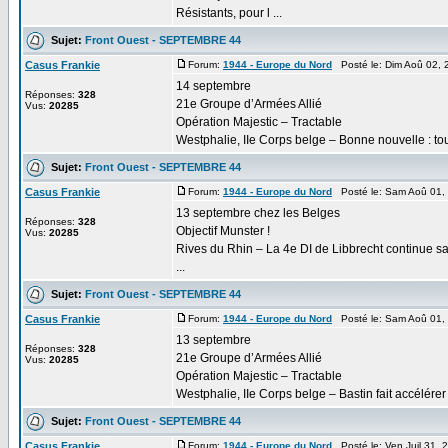
Résistants, pour l ...
Sujet:
Front Ouest - SEPTEMBRE 44
Casus Frankie
Forum:
1944 - Europe du Nord
Posté le: Dim Aoû 02, 
14 septembre
Réponses:
328
21e Groupe d’Armées Allié
Vus:
20285
Opération Majestic – Tractable
Westphalie, IIe Corps belge – Bonne nouvelle : tout
Sujet:
Front Ouest - SEPTEMBRE 44
Casus Frankie
Forum:
1944 - Europe du Nord
Posté le: Sam Aoû 01,
13 septembre chez les Belges
Réponses:
328
Objectif Munster !
Vus:
20285
Rives du Rhin – La 4e DI de Libbrecht continue sa t
...
Sujet:
Front Ouest - SEPTEMBRE 44
Casus Frankie
Forum:
1944 - Europe du Nord
Posté le: Sam Aoû 01,
13 septembre
Réponses:
328
21e Groupe d’Armées Allié
Vus:
20285
Opération Majestic – Tractable
Westphalie, IIe Corps belge – Bastin fait accélérer 
Sujet:
Front Ouest - SEPTEMBRE 44
Casus Frankie
Forum:
1944 - Europe du Nord
Posté le: Ven Juil 31,