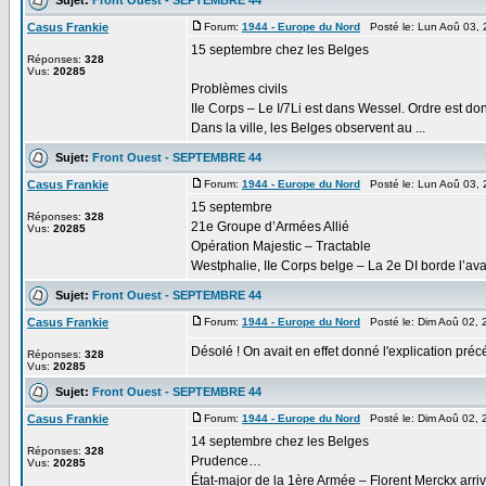
Casus Frankie
Forum:
1944 - Europe du Nord
Posté le: Lun Aoû 03,
15 septembre chez les Belges
Réponses:
328
Vus:
20285
Problèmes civils
IIe Corps – Le I/7Li est dans Wessel. Ordre est donn
Dans la ville, les Belges observent au ...
Sujet:
Front Ouest - SEPTEMBRE 44
Casus Frankie
Forum:
1944 - Europe du Nord
Posté le: Lun Aoû 03,
15 septembre
Réponses:
328
21e Groupe d’Armées Allié
Vus:
20285
Opération Majestic – Tractable
Westphalie, IIe Corps belge – La 2e DI borde l’ava
Sujet:
Front Ouest - SEPTEMBRE 44
Casus Frankie
Forum:
1944 - Europe du Nord
Posté le: Dim Aoû 02, 
Désolé ! On avait en effet donné l'explication préc
Réponses:
328
Vus:
20285
Sujet:
Front Ouest - SEPTEMBRE 44
Casus Frankie
Forum:
1944 - Europe du Nord
Posté le: Dim Aoû 02, 
14 septembre chez les Belges
Réponses:
328
Prudence…
Vus:
20285
État-major de la 1ère Armée – Florent Merckx arri