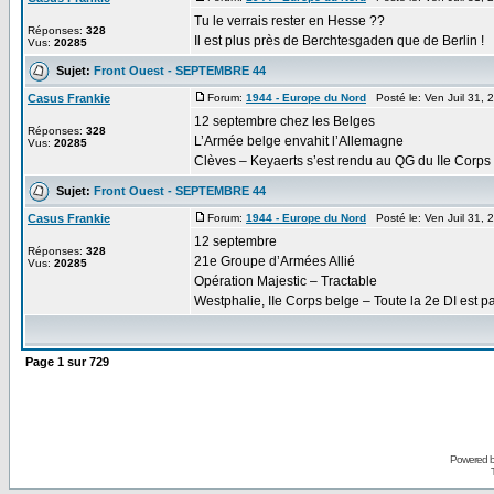
Tu le verrais rester en Hesse ??
Réponses:
328
Il est plus près de Berchtesgaden que de Berlin !
Vus:
20285
Sujet:
Front Ouest - SEPTEMBRE 44
Casus Frankie
Forum:
1944 - Europe du Nord
Posté le: Ven Juil 31,
12 septembre chez les Belges
Réponses:
328
L’Armée belge envahit l’Allemagne
Vus:
20285
Clèves – Keyaerts s’est rendu au QG du IIe Corps b
Sujet:
Front Ouest - SEPTEMBRE 44
Casus Frankie
Forum:
1944 - Europe du Nord
Posté le: Ven Juil 31,
12 septembre
Réponses:
328
21e Groupe d’Armées Allié
Vus:
20285
Opération Majestic – Tractable
Westphalie, IIe Corps belge – Toute la 2e DI est p
Page
1
sur
729
Powered 