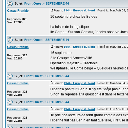
Sujet:
Front Ouest - SEPTEMBRE 44
Casus Frankie
Forum:
1944 - Europe du Nord
Posté le: Mar Aoû 04, 
16 septembre chez les Belges
Réponses:
328
Vus:
20285
La laisse de la logistique
IIe Corps – Sur son Centaur, Jacobs observe Jacob
Sujet:
Front Ouest - SEPTEMBRE 44
Casus Frankie
Forum:
1944 - Europe du Nord
Posté le: Mar Aoû 04, 
16 septembre
Réponses:
328
21e Groupe d’Armées Allié
Vus:
20285
Opération Majestic – Tractable
Westphalie, IIe Corps belge – Quelques heures de 
Sujet:
Front Ouest - SEPTEMBRE 44
Casus Frankie
Forum:
1944 - Europe du Nord
Posté le: Mar Aoû 04, 
Hitler n'a pas "fui" Berlin, il n'y était déjà pas 
Réponses:
328
Sinon, la réponse à ta question est dans le texte te
Vus:
20285
Sujet:
Front Ouest - SEPTEMBRE 44
Casus Frankie
Forum:
1944 - Europe du Nord
Posté le: Lun Aoû 03,
Je prie nos lecteurs de tenir grand compte des ex
Réponses:
328
Hitler ne fuit pas Berlin en tant que telle, il refuse
Vus:
20285
Sujet:
Front Ouest - SEPTEMBRE 44