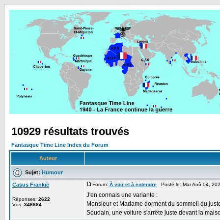
10929 résultats trouvés
Fantasque Time Line Index du Forum
Auteur
Sujet:
Humour
Casus Frankie
Forum:
À voir et à entendre
Posté le: Mar Aoû 04, 20
J'en connais une variante :
Réponses:
2622
Monsieur et Madame dorment du sommeil du juste d
Vus:
346684
Soudain, une voiture s'arrête juste devant la mais