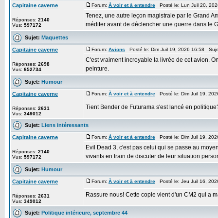
Capitaine caverne
Forum:
À voir et à entendre
Posté le: Lun Juil 20, 20
Tenez, une autre leçon magistrale par le Grand Am
Réponses:
2140
méditer avant de déclencher une guerre dans le Gol
Vus:
597172
Sujet:
Maquettes
Capitaine caverne
Forum:
Avions
Posté le: Dim Juil 19, 2026 16:58 Suj
C'est vraiment incroyable la livrée de cet avion. O
Réponses:
2698
peinture.
Vus:
652734
Sujet:
Humour
Capitaine caverne
Forum:
À voir et à entendre
Posté le: Dim Juil 19, 20
Tient Bender de Futurama s'est lancé en politique
Réponses:
2631
Vus:
349012
Sujet:
Liens intéressants
Capitaine caverne
Forum:
À voir et à entendre
Posté le: Dim Juil 19, 20
Evil Dead 3, c'est pas celui qui se passe au moye
Réponses:
2140
vivants en train de discuter de leur situation person
Vus:
597172
Sujet:
Humour
Capitaine caverne
Forum:
À voir et à entendre
Posté le: Jeu Juil 16, 20
Rassure nous! Cette copie vient d'un CM2 qui a m
Réponses:
2631
Vus:
349012
Sujet:
Politique intérieure, septembre 44