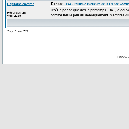
Capitaine caverne
Forum:
1944 - Politique intérieure de la France Comba
D'où je pense que dès le printemps 1941, le gouver
Réponses:
28
comme tels le jour du débarquement. Membres du 
Vus:
2238
Page
1
sur
271
Powered 