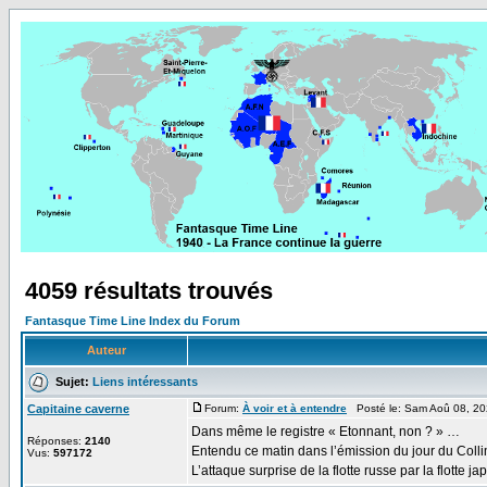
4059 résultats trouvés
Fantasque Time Line Index du Forum
Auteur
Sujet:
Liens intéressants
Capitaine caverne
Forum:
À voir et à entendre
Posté le: Sam Aoû 08, 20
Dans même le registre « Etonnant, non ? » …
Réponses:
2140
Entendu ce matin dans l’émission du jour du Colli
Vus:
597172
L’attaque surprise de la flotte russe par la flotte ja