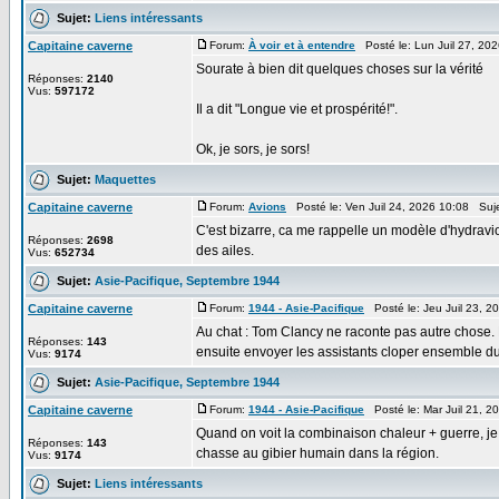
Sujet:
Liens intéressants
Capitaine caverne
Forum:
À voir et à entendre
Posté le: Lun Juil 27, 20
Sourate à bien dit quelques choses sur la vérité
Réponses:
2140
Vus:
597172
Il a dit "Longue vie et prospérité!".
Ok, je sors, je sors!
Sujet:
Maquettes
Capitaine caverne
Forum:
Avions
Posté le: Ven Juil 24, 2026 10:08 Suj
C'est bizarre, ca me rappelle un modèle d'hydravio
Réponses:
2698
des ailes.
Vus:
652734
Sujet:
Asie-Pacifique, Septembre 1944
Capitaine caverne
Forum:
1944 - Asie-Pacifique
Posté le: Jeu Juil 23, 
Au chat : Tom Clancy ne raconte pas autre chose. D
Réponses:
143
ensuite envoyer les assistants cloper ensemble dur
Vus:
9174
Sujet:
Asie-Pacifique, Septembre 1944
Capitaine caverne
Forum:
1944 - Asie-Pacifique
Posté le: Mar Juil 21, 
Quand on voit la combinaison chaleur + guerre, je
Réponses:
143
chasse au gibier humain dans la région.
Vus:
9174
Sujet:
Liens intéressants