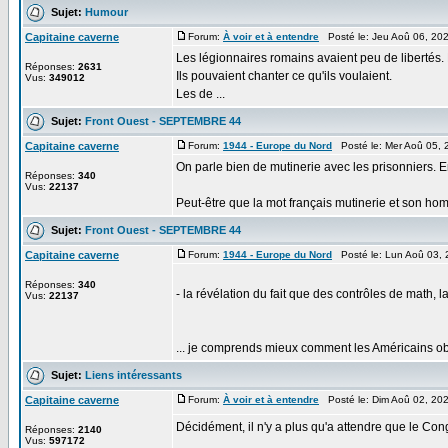
Sujet:
Humour
Capitaine caverne
Forum:
À voir et à entendre
Posté le: Jeu Aoû 06, 20
Les légionnaires romains avaient peu de libertés. L
Réponses:
2631
Ils pouvaient chanter ce qu'ils voulaient.
Vus:
349012
Les de ...
Sujet:
Front Ouest - SEPTEMBRE 44
Capitaine caverne
Forum:
1944 - Europe du Nord
Posté le: Mer Aoû 05, 
On parle bien de mutinerie avec les prisonniers. En
Réponses:
340
Vus:
22137
Peut-être que la mot français mutinerie et son hom
Sujet:
Front Ouest - SEPTEMBRE 44
Capitaine caverne
Forum:
1944 - Europe du Nord
Posté le: Lun Aoû 03,
Réponses:
340
- la révélation du fait que des contrôles de math,
Vus:
22137
... je comprends mieux comment les Américains obt
Sujet:
Liens intéressants
Capitaine caverne
Forum:
À voir et à entendre
Posté le: Dim Aoû 02, 20
Décidément, il n'y a plus qu'a attendre que le Con
Réponses:
2140
Vus:
597172