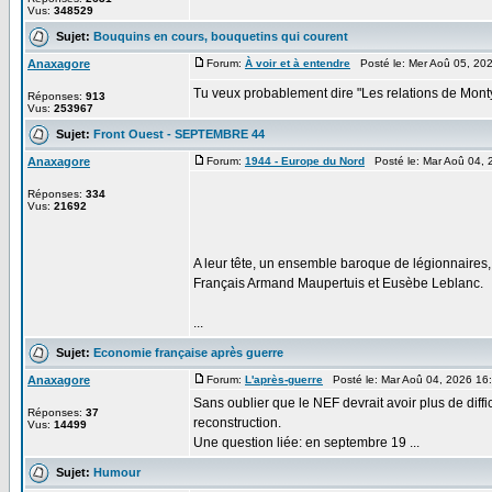
Vus:
348529
Sujet:
Bouquins en cours, bouquetins qui courent
Anaxagore
Forum:
À voir et à entendre
Posté le: Mer Aoû 05, 20
Tu veux probablement dire "Les relations de Mont
Réponses:
913
Vus:
253967
Sujet:
Front Ouest - SEPTEMBRE 44
Anaxagore
Forum:
1944 - Europe du Nord
Posté le: Mar Aoû 04, 
Réponses:
334
Vus:
21692
A leur tête, un ensemble baroque de légionnaires,
Français Armand Maupertuis et Eusèbe Leblanc.
...
Sujet:
Economie française après guerre
Anaxagore
Forum:
L'après-guerre
Posté le: Mar Aoû 04, 2026 16
Sans oublier que le NEF devrait avoir plus de diffi
Réponses:
37
reconstruction.
Vus:
14499
Une question liée: en septembre 19 ...
Sujet:
Humour