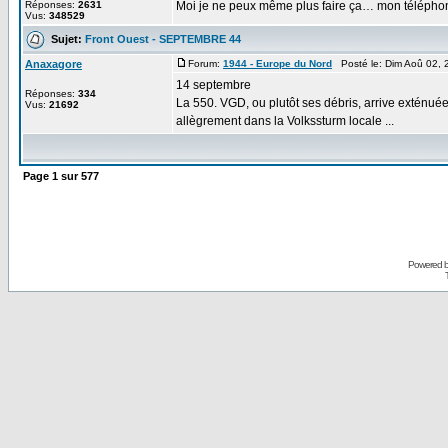
Réponses:
2631
Moi je ne peux même plus faire ça… mon téléphon
Vus:
348529
Sujet:
Front Ouest - SEPTEMBRE 44
Anaxagore
Forum:
1944 - Europe du Nord
Posté le: Dim Aoû 02, 
14 septembre
Réponses:
334
La 550. VGD, ou plutôt ses débris, arrive exténué
Vus:
21692
allègrement dans la Volkssturm locale ...
Page
1
sur
577
Powered 