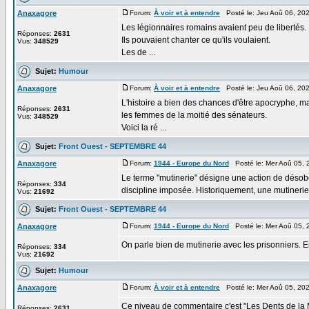
Anaxagore
Forum:
À voir et à entendre
Posté le: Jeu Aoû 06, 20
Les légionnaires romains avaient peu de libertés. L
Réponses:
2631
Ils pouvaient chanter ce qu'ils voulaient.
Vus:
348529
Les de ...
Sujet:
Humour
Anaxagore
Forum:
À voir et à entendre
Posté le: Jeu Aoû 06, 20
L'histoire a bien des chances d'être apocryphe, mai
Réponses:
2631
les femmes de la moitié des sénateurs.
Vus:
348529
Voici la ré ...
Sujet:
Front Ouest - SEPTEMBRE 44
Anaxagore
Forum:
1944 - Europe du Nord
Posté le: Mer Aoû 05, 
Le terme "mutinerie" désigne une action de désobé
Réponses:
334
discipline imposée. Historiquement, une mutinerie 
Vus:
21692
Sujet:
Front Ouest - SEPTEMBRE 44
Anaxagore
Forum:
1944 - Europe du Nord
Posté le: Mer Aoû 05, 
On parle bien de mutinerie avec les prisonniers. En
Réponses:
334
Vus:
21692
Sujet:
Humour
Anaxagore
Forum:
À voir et à entendre
Posté le: Mer Aoû 05, 20
Ce niveau de commentaire c'est "Les Dents de la 
Réponses:
2631