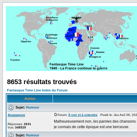
8653 résultats trouvés
Fantasque Time Line Index du Forum
Auteur
Sujet:
Humour
Anaxagore
Forum:
À voir et à entendre
Posté le: Jeu Aoû 06, 20
Malheureusement non, les paroles des chansons n
Réponses:
2631
je connais de cette époque est une berceuse.
Vus:
348529
Sujet:
Humour