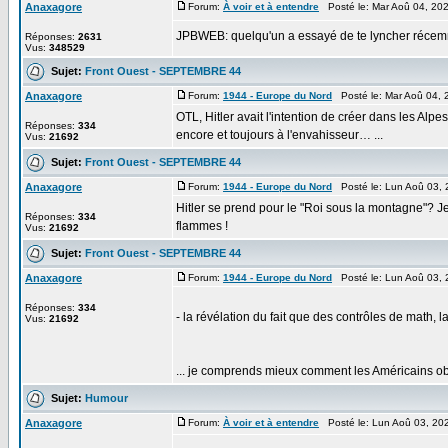
Anaxagore
Forum:
À voir et à entendre
Posté le: Mar Aoû 04, 20
JPBWEB: quelqu'un a essayé de te lyncher récemmen
Réponses:
2631
Vus:
348529
Sujet:
Front Ouest - SEPTEMBRE 44
Anaxagore
Forum:
1944 - Europe du Nord
Posté le: Mar Aoû 04, 
OTL, Hitler avait l'intention de créer dans les Alpes
Réponses:
334
encore et toujours à l'envahisseur… ...
Vus:
21692
Sujet:
Front Ouest - SEPTEMBRE 44
Anaxagore
Forum:
1944 - Europe du Nord
Posté le: Lun Aoû 03,
Hitler se prend pour le "Roi sous la montagne"? 
Réponses:
334
flammes !
Vus:
21692
Sujet:
Front Ouest - SEPTEMBRE 44
Anaxagore
Forum:
1944 - Europe du Nord
Posté le: Lun Aoû 03,
Réponses:
334
- la révélation du fait que des contrôles de math,
Vus:
21692
... je comprends mieux comment les Américains obt
Sujet:
Humour
Anaxagore
Forum:
À voir et à entendre
Posté le: Lun Aoû 03, 20