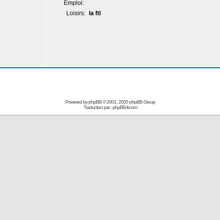
Emploi:
Loisirs:
la ftl
Powered by
phpBB
© 2001, 2005 phpBB Group
Traduction par :
phpBB-fr.com