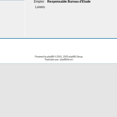
Emploi:
Responsable Bureau d'Etude
Loisirs:
Powered by
phpBB
© 2001, 2005 phpBB Group
Traduction par :
phpBB-fr.com