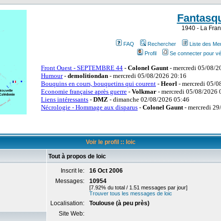
Fantasq
1940 - La Fran
FAQ
Rechercher
Liste des M
Profil
Se connecter pour vé
Voir le profil :: loic
Tout à propos de loic
Inscrit le:
16 Oct 2006
Messages:
10954
[7.92% du total / 1.51 messages par jour]
Trouver tous les messages de loic
Localisation:
Toulouse (à peu près)
Site Web: