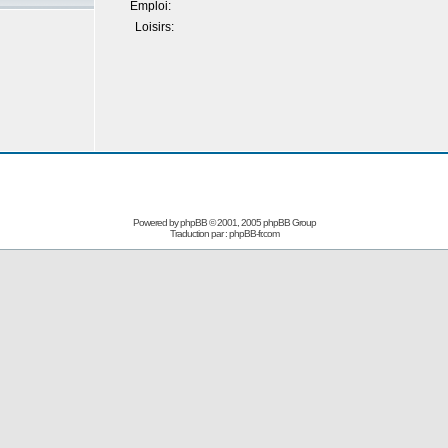
Emploi:
Loisirs:
Powered by
phpBB
© 2001, 2005 phpBB Group
Traduction par :
phpBB-fr.com