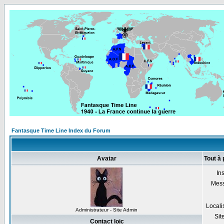
Fantasque Time Line Index du Forum
Avatar
Tout à 
Ins
Mes
Locali
Administrateur - Site Admin
Sit
Contact loic