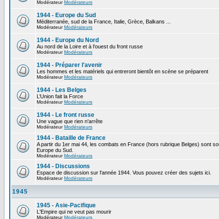
Modérateur
Modérateurs
1944 - Europe du Sud
Méditerranée, sud de la France, Italie, Grèce, Balkans ...
Modérateur
Modérateurs
1944 - Europe du Nord
Au nord de la Loire et à l'ouest du front russe
Modérateur
Modérateurs
1944 - Préparer l'avenir
Les hommes et les matériels qui entreront bientôt en scène se préparent
Modérateur
Modérateurs
1944 - Les Belges
L’Union fait la Force
Modérateur
Modérateurs
1944 - Le front russe
Une vague que rien n'arrête
Modérateur
Modérateurs
1944 - Bataille de France
A partir du 1er mai 44, les combats en France (hors rubrique Belges) sont so
Europe du Sud.
Modérateur
Modérateurs
1944 - Discussions
Espace de discussion sur l'année 1944. Vous pouvez créer des sujets ici.
Modérateur
Modérateurs
1945
1945 - Asie-Pacifique
L'Empire qui ne veut pas mourir
Modérateur
Modérateurs