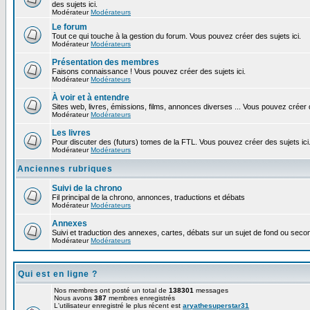
des sujets ici.
Modérateur
Modérateurs
Le forum
Tout ce qui touche à la gestion du forum. Vous pouvez créer des sujets ici.
Modérateur
Modérateurs
Présentation des membres
Faisons connaissance ! Vous pouvez créer des sujets ici.
Modérateur
Modérateurs
À voir et à entendre
Sites web, livres, émissions, films, annonces diverses ... Vous pouvez créer d
Modérateur
Modérateurs
Les livres
Pour discuter des (futurs) tomes de la FTL. Vous pouvez créer des sujets ici
Modérateur
Modérateurs
Anciennes rubriques
Suivi de la chrono
Fil principal de la chrono, annonces, traductions et débats
Modérateur
Modérateurs
Annexes
Suivi et traduction des annexes, cartes, débats sur un sujet de fond ou second
Modérateur
Modérateurs
Qui est en ligne ?
Nos membres ont posté un total de
138301
messages
Nous avons
387
membres enregistrés
L'utilisateur enregistré le plus récent est
aryathesuperstar31