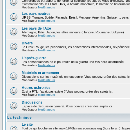
Conférences et rapports de force, la Belgique, les autres Alliés (Polonais, N
Commonwealth, les Etats-Unis, la bataille monétaire, la bataille de l’informatio
Modérateur
Modérateurs
Les pays neutres
URSS, Turquie, Suède, Finlande, Brésil, Mexique, Argentine, Suisse, ... pays
Modérateur
Modérateurs
Les pays de l'Axe
Allemagne, Italie, Japon, les alliés mineurs (Hongrie, Roumanie, Bulgarie)
Modérateur
Modérateurs
Divers
La Croix Rouge, les prisonniers, les conventions internationales, l'expérience 
Modérateur
Modérateurs
L'après-guerre
Les conséquences de la poursuite de la guerre une fois celle-ci terminée
Modérateur
Modérateurs
Matériels et armement
Discussions sur les matériels en tout genre. Vous pouvez créer des sujets ici
Modérateur
Modérateurs
Autres uchronies
Et si la FTL n'avait pas existé ? Vous pouvez créer des sujets ici.
Modérateur
Modérateurs
Discussions
Espace de discussion général. Vous pouvez créer des sujets ici.
Modérateur
Modérateurs
La technique
Le site
Tout ce qui touche au site www.1940lafrancecontinue.org (hors forum), la pr