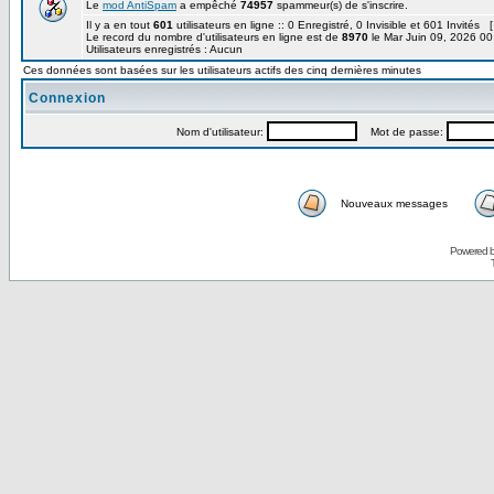
Le
mod AntiSpam
a empêché
74957
spammeur(s) de s'inscrire.
Il y a en tout
601
utilisateurs en ligne :: 0 Enregistré, 0 Invisible et 601 Invités 
Le record du nombre d'utilisateurs en ligne est de
8970
le Mar Juin 09, 2026 00
Utilisateurs enregistrés : Aucun
Ces données sont basées sur les utilisateurs actifs des cinq dernières minutes
Connexion
Nom d'utilisateur:
Mot de passe:
Nouveaux messages
Powered 