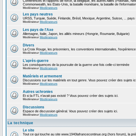
Conférences et rapports de force, la Belgique, les autres Alliés (Polonais, N
Commonwealth, les Etats-Unis, la bataille monétaire, la bataille de l’informatio
Modérateur
Modérateurs
Les pays neutres
URSS, Turquie, Suède, Finlande, Brésil, Mexique, Argentine, Suisse, ... pays
Modérateur
Modérateurs
Les pays de l'Axe
Allemagne, Italie, Japon, les alliés mineurs (Hongrie, Roumanie, Bulgarie)
Modérateur
Modérateurs
Divers
La Croix Rouge, les prisonniers, les conventions internationales, l'expérience 
Modérateur
Modérateurs
L'après-guerre
Les conséquences de la poursuite de la guerre une fois celle-ci terminée
Modérateur
Modérateurs
Matériels et armement
Discussions sur les matériels en tout genre. Vous pouvez créer des sujets ici
Modérateur
Modérateurs
Autres uchronies
Et si la FTL n'avait pas existé ? Vous pouvez créer des sujets ici.
Modérateur
Modérateurs
Discussions
Espace de discussion général. Vous pouvez créer des sujets ici.
Modérateur
Modérateurs
La technique
Le site
Tout ce qui touche au site www.1940lafrancecontinue.org (hors forum), la pr