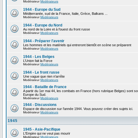
Modérateur
Modérateurs
1944 - Europe du Sud
Méditerranée, sud de la France, Italie, Grèce, Balkans ...
Modérateur
Modérateurs
1944 - Europe du Nord
Au nord de la Loire et à l'ouest du front russe
Modérateur
Modérateurs
1944 - Préparer l'avenir
Les hommes et les matériels qui entreront bientôt en scène se préparent
Modérateur
Modérateurs
1944 - Les Belges
L’Union fait la Force
Modérateur
Modérateurs
1944 - Le front russe
Une vague que rien n'arrête
Modérateur
Modérateurs
1944 - Bataille de France
A partir du 1er mai 44, les combats en France (hors rubrique Belges) sont so
Europe du Sud.
Modérateur
Modérateurs
1944 - Discussions
Espace de discussion sur l'année 1944. Vous pouvez créer des sujets ici.
Modérateur
Modérateurs
1945
1945 - Asie-Pacifique
L'Empire qui ne veut pas mourir
Modérateur
Modérateurs