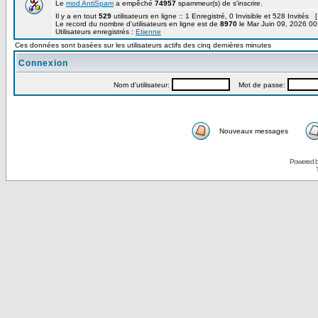
Le
mod AntiSpam
a empêché
74957
spammeur(s) de s'inscrire.
Il y a en tout
529
utilisateurs en ligne :: 1 Enregistré, 0 Invisible et 528 Invités 
Le record du nombre d'utilisateurs en ligne est de
8970
le Mar Juin 09, 2026 00
Utilisateurs enregistrés :
Etienne
Ces données sont basées sur les utilisateurs actifs des cinq dernières minutes
Connexion
Nom d'utilisateur:
Mot de passe:
Nouveaux messages
Powered 