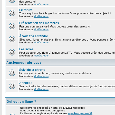
des sujets ici.
Modérateur
Modérateurs
Le forum
Tout ce qui touche à la gestion du forum. Vous pouvez créer des sujets ici.
Modérateur
Modérateurs
Présentation des membres
Faisons connaissance ! Vous pouvez créer des sujets ici.
Modérateur
Modérateurs
À voir et à entendre
Sites web, livres, émissions, films, annonces diverses ... Vous pouvez créer d
Modérateur
Modérateurs
Les livres
Pour discuter des (futurs) tomes de la FTL. Vous pouvez créer des sujets ici
Modérateur
Modérateurs
Anciennes rubriques
Suivi de la chrono
Fil principal de la chrono, annonces, traductions et débats
Modérateur
Modérateurs
Annexes
Suivi et traduction des annexes, cartes, débats sur un sujet de fond ou second
Modérateur
Modérateurs
Qui est en ligne ?
Nos membres ont posté un total de
138272
messages
Nous avons
387
membres enregistrés
L'utilisateur enregistré le plus récent est
aryathesuperstar31