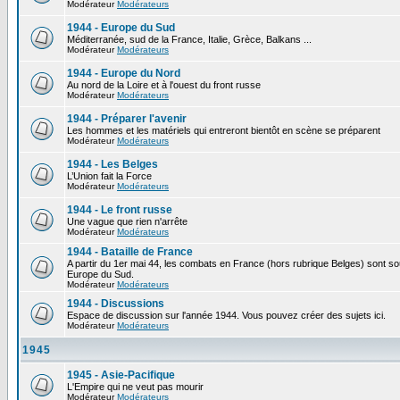
Modérateur
Modérateurs
1944 - Europe du Sud
Méditerranée, sud de la France, Italie, Grèce, Balkans ...
Modérateur
Modérateurs
1944 - Europe du Nord
Au nord de la Loire et à l'ouest du front russe
Modérateur
Modérateurs
1944 - Préparer l'avenir
Les hommes et les matériels qui entreront bientôt en scène se préparent
Modérateur
Modérateurs
1944 - Les Belges
L’Union fait la Force
Modérateur
Modérateurs
1944 - Le front russe
Une vague que rien n'arrête
Modérateur
Modérateurs
1944 - Bataille de France
A partir du 1er mai 44, les combats en France (hors rubrique Belges) sont so
Europe du Sud.
Modérateur
Modérateurs
1944 - Discussions
Espace de discussion sur l'année 1944. Vous pouvez créer des sujets ici.
Modérateur
Modérateurs
1945
1945 - Asie-Pacifique
L'Empire qui ne veut pas mourir
Modérateur
Modérateurs