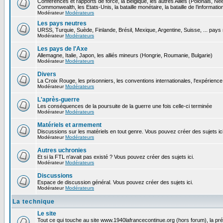
Conférences et rapports de force, la Belgique, les autres Alliés (Polonais, N
Commonwealth, les Etats-Unis, la bataille monétaire, la bataille de l’informatio
Modérateur
Modérateurs
Les pays neutres
URSS, Turquie, Suède, Finlande, Brésil, Mexique, Argentine, Suisse, ... pays
Modérateur
Modérateurs
Les pays de l'Axe
Allemagne, Italie, Japon, les alliés mineurs (Hongrie, Roumanie, Bulgarie)
Modérateur
Modérateurs
Divers
La Croix Rouge, les prisonniers, les conventions internationales, l'expérience 
Modérateur
Modérateurs
L'après-guerre
Les conséquences de la poursuite de la guerre une fois celle-ci terminée
Modérateur
Modérateurs
Matériels et armement
Discussions sur les matériels en tout genre. Vous pouvez créer des sujets ici
Modérateur
Modérateurs
Autres uchronies
Et si la FTL n'avait pas existé ? Vous pouvez créer des sujets ici.
Modérateur
Modérateurs
Discussions
Espace de discussion général. Vous pouvez créer des sujets ici.
Modérateur
Modérateurs
La technique
Le site
Tout ce qui touche au site www.1940lafrancecontinue.org (hors forum), la pr