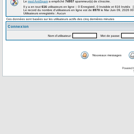
Le
mod AntiSpam
a empêché
74957
spammeur(s) de s'inscrire.
Il y a en tout
616
utilisateurs en ligne :: 0 Enregistré, 0 Invisible et 616 Invités 
Le record du nombre d'utilisateurs en ligne est de
8970
le Mar Juin 09, 2026 00
Utilisateurs enregistrés : Aucun
Ces données sont basées sur les utilisateurs actifs des cinq dernières minutes
Connexion
Nom d'utilisateur:
Mot de passe:
Nouveaux messages
Powered 