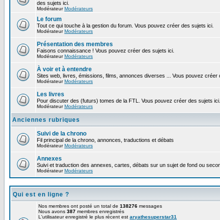
des sujets ici.
Modérateur
Modérateurs
Le forum
Tout ce qui touche à la gestion du forum. Vous pouvez créer des sujets ici.
Modérateur
Modérateurs
Présentation des membres
Faisons connaissance ! Vous pouvez créer des sujets ici.
Modérateur
Modérateurs
À voir et à entendre
Sites web, livres, émissions, films, annonces diverses ... Vous pouvez créer d
Modérateur
Modérateurs
Les livres
Pour discuter des (futurs) tomes de la FTL. Vous pouvez créer des sujets ici
Modérateur
Modérateurs
Anciennes rubriques
Suivi de la chrono
Fil principal de la chrono, annonces, traductions et débats
Modérateur
Modérateurs
Annexes
Suivi et traduction des annexes, cartes, débats sur un sujet de fond ou second
Modérateur
Modérateurs
Qui est en ligne ?
Nos membres ont posté un total de
138276
messages
Nous avons
387
membres enregistrés
L'utilisateur enregistré le plus récent est
aryathesuperstar31