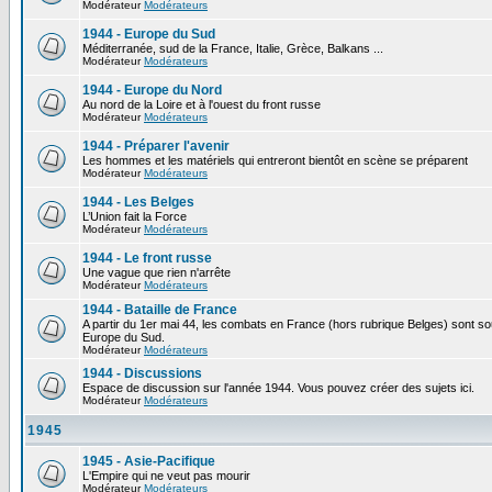
Modérateur
Modérateurs
1944 - Europe du Sud
Méditerranée, sud de la France, Italie, Grèce, Balkans ...
Modérateur
Modérateurs
1944 - Europe du Nord
Au nord de la Loire et à l'ouest du front russe
Modérateur
Modérateurs
1944 - Préparer l'avenir
Les hommes et les matériels qui entreront bientôt en scène se préparent
Modérateur
Modérateurs
1944 - Les Belges
L’Union fait la Force
Modérateur
Modérateurs
1944 - Le front russe
Une vague que rien n'arrête
Modérateur
Modérateurs
1944 - Bataille de France
A partir du 1er mai 44, les combats en France (hors rubrique Belges) sont so
Europe du Sud.
Modérateur
Modérateurs
1944 - Discussions
Espace de discussion sur l'année 1944. Vous pouvez créer des sujets ici.
Modérateur
Modérateurs
1945
1945 - Asie-Pacifique
L'Empire qui ne veut pas mourir
Modérateur
Modérateurs