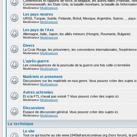
Conférences et rapports de force, la Belgique, les autres Alliés (Polonais, N
Commonwealth, les Etats-Unis, la bataille monétaire, la bataille de l’informatio
Modérateur
Modérateurs
Les pays neutres
URSS, Turquie, Suède, Finlande, Brésil, Mexique, Argentine, Suisse, ... pays
Modérateur
Modérateurs
Les pays de l'Axe
Allemagne, Italie, Japon, les alliés mineurs (Hongrie, Roumanie, Bulgarie)
Modérateur
Modérateurs
Divers
La Croix Rouge, les prisonniers, les conventions internationales, l'expérience 
Modérateur
Modérateurs
L'après-guerre
Les conséquences de la poursuite de la guerre une fois celle-ci terminée
Modérateur
Modérateurs
Matériels et armement
Discussions sur les matériels en tout genre. Vous pouvez créer des sujets ici
Modérateur
Modérateurs
Autres uchronies
Et si la FTL n'avait pas existé ? Vous pouvez créer des sujets ici.
Modérateur
Modérateurs
Discussions
Espace de discussion général. Vous pouvez créer des sujets ici.
Modérateur
Modérateurs
La technique
Le site
Tout ce qui touche au site www.1940lafrancecontinue.org (hors forum), la pr