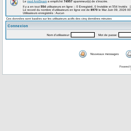
Le
mod AntiSpam
a empêché
74957
spammeur(s) de s'inscrire.
Il y a en tout
554
utilisateurs en ligne :: 0 Enregistré, 0 Invisible et 554 Invités 
Le record du nombre d'utilisateurs en ligne est de
8970
le Mar Juin 09, 2026 00
Utilisateurs enregistrés : Aucun
Ces données sont basées sur les utilisateurs actifs des cinq dernières minutes
Connexion
Nom d'utilisateur:
Mot de passe:
Nouveaux messages
Powered 