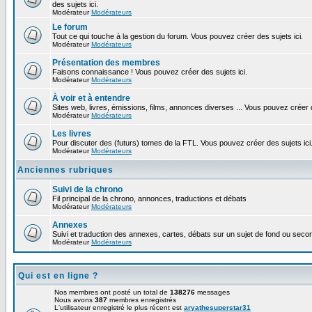
des sujets ici.
Modérateur
Modérateurs
Le forum
Tout ce qui touche à la gestion du forum. Vous pouvez créer des sujets ici.
Modérateur
Modérateurs
Présentation des membres
Faisons connaissance ! Vous pouvez créer des sujets ici.
Modérateur
Modérateurs
À voir et à entendre
Sites web, livres, émissions, films, annonces diverses ... Vous pouvez créer d
Modérateur
Modérateurs
Les livres
Pour discuter des (futurs) tomes de la FTL. Vous pouvez créer des sujets ici
Modérateur
Modérateurs
Anciennes rubriques
Suivi de la chrono
Fil principal de la chrono, annonces, traductions et débats
Modérateur
Modérateurs
Annexes
Suivi et traduction des annexes, cartes, débats sur un sujet de fond ou second
Modérateur
Modérateurs
Qui est en ligne ?
Nos membres ont posté un total de
138276
messages
Nous avons
387
membres enregistrés
L'utilisateur enregistré le plus récent est
aryathesuperstar31