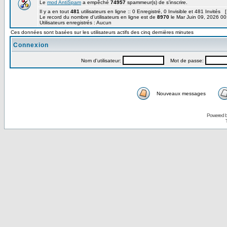
Le
mod AntiSpam
a empêché
74957
spammeur(s) de s'inscrire.
Il y a en tout
481
utilisateurs en ligne :: 0 Enregistré, 0 Invisible et 481 Invités 
Le record du nombre d'utilisateurs en ligne est de
8970
le Mar Juin 09, 2026 00
Utilisateurs enregistrés : Aucun
Ces données sont basées sur les utilisateurs actifs des cinq dernières minutes
Connexion
Nom d'utilisateur:
Mot de passe:
Nouveaux messages
Powered 