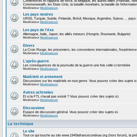
Conférences et rapports de force, la Belgique, les autres Alliés (Polonais, N
Commonwealth, les Etats-Unis, la bataille monétaire, la bataille de l’informatio
Modérateur
Modérateurs
Les pays neutres
URSS, Turquie, Suède, Finlande, Brésil, Mexique, Argentine, Suisse, ... pays
Modérateur
Modérateurs
Les pays de l'Axe
Allemagne, Italie, Japon, les alliés mineurs (Hongrie, Roumanie, Bulgarie)
Modérateur
Modérateurs
Divers
La Croix Rouge, les prisonniers, les conventions internationales, l'expérience 
Modérateur
Modérateurs
L'après-guerre
Les conséquences de la poursuite de la guerre une fois celle-ci terminée
Modérateur
Modérateurs
Matériels et armement
Discussions sur les matériels en tout genre. Vous pouvez créer des sujets ici
Modérateur
Modérateurs
Autres uchronies
Et si la FTL n'avait pas existé ? Vous pouvez créer des sujets ici.
Modérateur
Modérateurs
Discussions
Espace de discussion général. Vous pouvez créer des sujets ici.
Modérateur
Modérateurs
La technique
Le site
Tout ce qui touche au site www.1940lafrancecontinue.org (hors forum), la pr