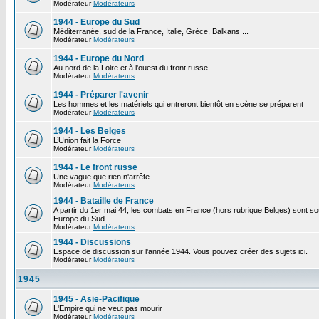
Modérateur
Modérateurs
1944 - Europe du Sud
Méditerranée, sud de la France, Italie, Grèce, Balkans ...
Modérateur
Modérateurs
1944 - Europe du Nord
Au nord de la Loire et à l'ouest du front russe
Modérateur
Modérateurs
1944 - Préparer l'avenir
Les hommes et les matériels qui entreront bientôt en scène se préparent
Modérateur
Modérateurs
1944 - Les Belges
L’Union fait la Force
Modérateur
Modérateurs
1944 - Le front russe
Une vague que rien n'arrête
Modérateur
Modérateurs
1944 - Bataille de France
A partir du 1er mai 44, les combats en France (hors rubrique Belges) sont so
Europe du Sud.
Modérateur
Modérateurs
1944 - Discussions
Espace de discussion sur l'année 1944. Vous pouvez créer des sujets ici.
Modérateur
Modérateurs
1945
1945 - Asie-Pacifique
L'Empire qui ne veut pas mourir
Modérateur
Modérateurs