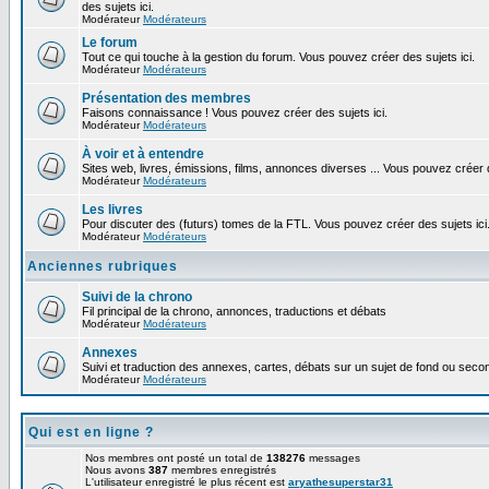
des sujets ici.
Modérateur
Modérateurs
Le forum
Tout ce qui touche à la gestion du forum. Vous pouvez créer des sujets ici.
Modérateur
Modérateurs
Présentation des membres
Faisons connaissance ! Vous pouvez créer des sujets ici.
Modérateur
Modérateurs
À voir et à entendre
Sites web, livres, émissions, films, annonces diverses ... Vous pouvez créer d
Modérateur
Modérateurs
Les livres
Pour discuter des (futurs) tomes de la FTL. Vous pouvez créer des sujets ici
Modérateur
Modérateurs
Anciennes rubriques
Suivi de la chrono
Fil principal de la chrono, annonces, traductions et débats
Modérateur
Modérateurs
Annexes
Suivi et traduction des annexes, cartes, débats sur un sujet de fond ou second
Modérateur
Modérateurs
Qui est en ligne ?
Nos membres ont posté un total de
138276
messages
Nous avons
387
membres enregistrés
L'utilisateur enregistré le plus récent est
aryathesuperstar31