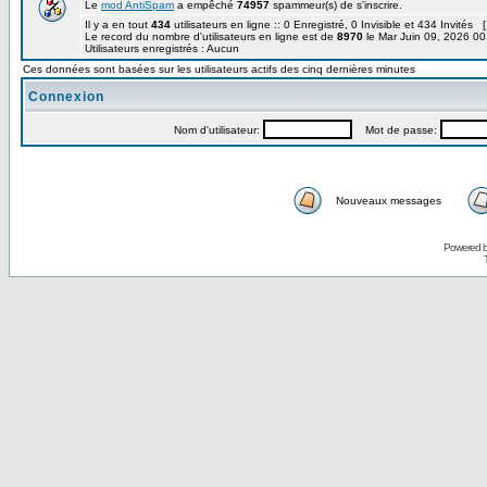
Le
mod AntiSpam
a empêché
74957
spammeur(s) de s'inscrire.
Il y a en tout
434
utilisateurs en ligne :: 0 Enregistré, 0 Invisible et 434 Invités 
Le record du nombre d'utilisateurs en ligne est de
8970
le Mar Juin 09, 2026 00
Utilisateurs enregistrés : Aucun
Ces données sont basées sur les utilisateurs actifs des cinq dernières minutes
Connexion
Nom d'utilisateur:
Mot de passe:
Nouveaux messages
Powered 