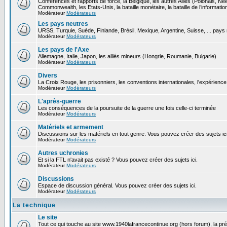
Conférences et rapports de force, la Belgique, les autres Alliés (Polonais, N
Commonwealth, les Etats-Unis, la bataille monétaire, la bataille de l’informatio
Modérateur
Modérateurs
Les pays neutres
URSS, Turquie, Suède, Finlande, Brésil, Mexique, Argentine, Suisse, ... pays
Modérateur
Modérateurs
Les pays de l'Axe
Allemagne, Italie, Japon, les alliés mineurs (Hongrie, Roumanie, Bulgarie)
Modérateur
Modérateurs
Divers
La Croix Rouge, les prisonniers, les conventions internationales, l'expérience 
Modérateur
Modérateurs
L'après-guerre
Les conséquences de la poursuite de la guerre une fois celle-ci terminée
Modérateur
Modérateurs
Matériels et armement
Discussions sur les matériels en tout genre. Vous pouvez créer des sujets ici
Modérateur
Modérateurs
Autres uchronies
Et si la FTL n'avait pas existé ? Vous pouvez créer des sujets ici.
Modérateur
Modérateurs
Discussions
Espace de discussion général. Vous pouvez créer des sujets ici.
Modérateur
Modérateurs
La technique
Le site
Tout ce qui touche au site www.1940lafrancecontinue.org (hors forum), la pr