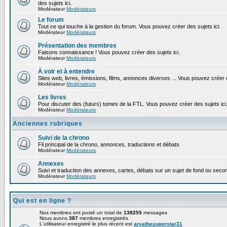
des sujets ici.
Modérateur
Modérateurs
Le forum
Tout ce qui touche à la gestion du forum. Vous pouvez créer des sujets ici.
Modérateur
Modérateurs
Présentation des membres
Faisons connaissance ! Vous pouvez créer des sujets ici.
Modérateur
Modérateurs
À voir et à entendre
Sites web, livres, émissions, films, annonces diverses ... Vous pouvez créer d
Modérateur
Modérateurs
Les livres
Pour discuter des (futurs) tomes de la FTL. Vous pouvez créer des sujets ici
Modérateur
Modérateurs
Anciennes rubriques
Suivi de la chrono
Fil principal de la chrono, annonces, traductions et débats
Modérateur
Modérateurs
Annexes
Suivi et traduction des annexes, cartes, débats sur un sujet de fond ou second
Modérateur
Modérateurs
Qui est en ligne ?
Nos membres ont posté un total de
138255
messages
Nous avons
387
membres enregistrés
L'utilisateur enregistré le plus récent est
aryathesuperstar31