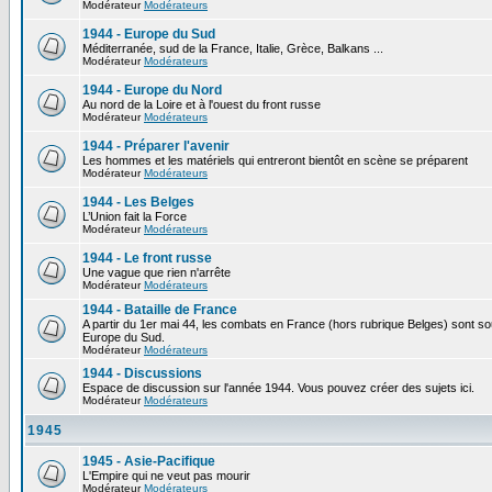
Modérateur
Modérateurs
1944 - Europe du Sud
Méditerranée, sud de la France, Italie, Grèce, Balkans ...
Modérateur
Modérateurs
1944 - Europe du Nord
Au nord de la Loire et à l'ouest du front russe
Modérateur
Modérateurs
1944 - Préparer l'avenir
Les hommes et les matériels qui entreront bientôt en scène se préparent
Modérateur
Modérateurs
1944 - Les Belges
L’Union fait la Force
Modérateur
Modérateurs
1944 - Le front russe
Une vague que rien n'arrête
Modérateur
Modérateurs
1944 - Bataille de France
A partir du 1er mai 44, les combats en France (hors rubrique Belges) sont so
Europe du Sud.
Modérateur
Modérateurs
1944 - Discussions
Espace de discussion sur l'année 1944. Vous pouvez créer des sujets ici.
Modérateur
Modérateurs
1945
1945 - Asie-Pacifique
L'Empire qui ne veut pas mourir
Modérateur
Modérateurs