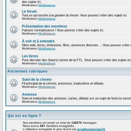
des sujets ici.
Modérateur
Modérateurs
Le forum
Tout ce qui touche à la gestion du forum. Vous pouvez créer des sujets ici.
Modérateur
Modérateurs
Présentation des membres
Faisons connaissance ! Vous pouvez créer des sujets ici.
Modérateur
Modérateurs
À voir et à entendre
Sites web, livres, émissions, films, annonces diverses ... Vous pouvez créer d
Modérateur
Modérateurs
Les livres
Pour discuter des (futurs) tomes de la FTL. Vous pouvez créer des sujets ici
Modérateur
Modérateurs
Anciennes rubriques
Suivi de la chrono
Fil principal de la chrono, annonces, traductions et débats
Modérateur
Modérateurs
Annexes
Suivi et traduction des annexes, cartes, débats sur un sujet de fond ou second
Modérateur
Modérateurs
Qui est en ligne ?
Nos membres ont posté un total de
138270
messages
Nous avons
387
membres enregistrés
L'utilisateur enregistré le plus récent est
aryathesuperstar31