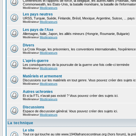
Conférences et rapports de force, la Belgique, les autres Alliés (Polonais, N
Commonwealth, les Etats-Unis, la bataille monétaire, la bataille de l’informatio
Modérateur
Modérateurs
Les pays neutres
URSS, Turquie, Suède, Finlande, Brésil, Mexique, Argentine, Suisse, ... pays
Modérateur
Modérateurs
Les pays de l'Axe
Allemagne, Italie, Japon, les alliés mineurs (Hongrie, Roumanie, Bulgarie)
Modérateur
Modérateurs
Divers
La Croix Rouge, les prisonniers, les conventions internationales, l'expérience 
Modérateur
Modérateurs
L'après-guerre
Les conséquences de la poursuite de la guerre une fois celle-ci terminée
Modérateur
Modérateurs
Matériels et armement
Discussions sur les matériels en tout genre. Vous pouvez créer des sujets ici
Modérateur
Modérateurs
Autres uchronies
Et si la FTL n'avait pas existé ? Vous pouvez créer des sujets ici.
Modérateur
Modérateurs
Discussions
Espace de discussion général. Vous pouvez créer des sujets ici.
Modérateur
Modérateurs
La technique
Le site
Tout ce qui touche au site www.1940lafrancecontinue.org (hors forum), la pr