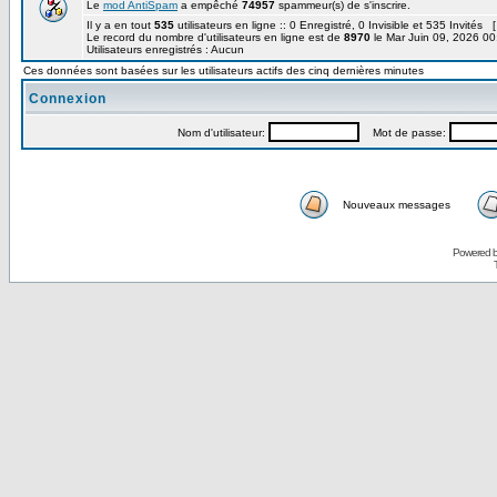
Le
mod AntiSpam
a empêché
74957
spammeur(s) de s'inscrire.
Il y a en tout
535
utilisateurs en ligne :: 0 Enregistré, 0 Invisible et 535 Invités 
Le record du nombre d'utilisateurs en ligne est de
8970
le Mar Juin 09, 2026 00
Utilisateurs enregistrés : Aucun
Ces données sont basées sur les utilisateurs actifs des cinq dernières minutes
Connexion
Nom d'utilisateur:
Mot de passe:
Nouveaux messages
Powered 