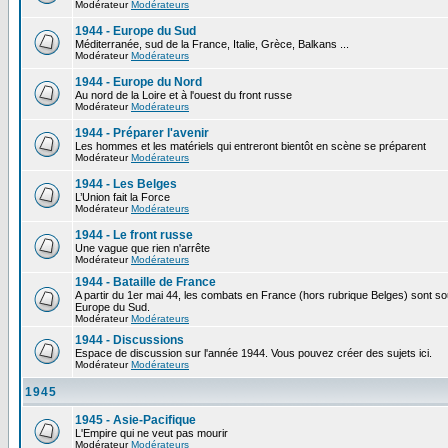
Modérateur
Modérateurs
1944 - Europe du Sud
Méditerranée, sud de la France, Italie, Grèce, Balkans ...
Modérateur
Modérateurs
1944 - Europe du Nord
Au nord de la Loire et à l'ouest du front russe
Modérateur
Modérateurs
1944 - Préparer l'avenir
Les hommes et les matériels qui entreront bientôt en scène se préparent
Modérateur
Modérateurs
1944 - Les Belges
L’Union fait la Force
Modérateur
Modérateurs
1944 - Le front russe
Une vague que rien n'arrête
Modérateur
Modérateurs
1944 - Bataille de France
A partir du 1er mai 44, les combats en France (hors rubrique Belges) sont so
Europe du Sud.
Modérateur
Modérateurs
1944 - Discussions
Espace de discussion sur l'année 1944. Vous pouvez créer des sujets ici.
Modérateur
Modérateurs
1945
1945 - Asie-Pacifique
L'Empire qui ne veut pas mourir
Modérateur
Modérateurs