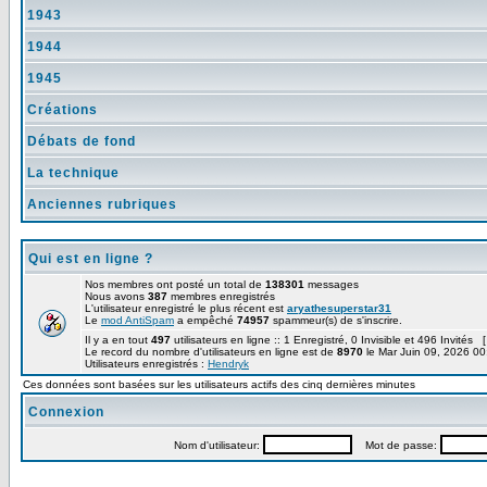
1943
1944
1945
Créations
Débats de fond
La technique
Anciennes rubriques
Qui est en ligne ?
Nos membres ont posté un total de
138301
messages
Nous avons
387
membres enregistrés
L'utilisateur enregistré le plus récent est
aryathesuperstar31
Le
mod AntiSpam
a empêché
74957
spammeur(s) de s'inscrire.
Il y a en tout
497
utilisateurs en ligne :: 1 Enregistré, 0 Invisible et 496 Invités 
Le record du nombre d'utilisateurs en ligne est de
8970
le Mar Juin 09, 2026 00
Utilisateurs enregistrés :
Hendryk
Ces données sont basées sur les utilisateurs actifs des cinq dernières minutes
Connexion
Nom d'utilisateur:
Mot de passe: