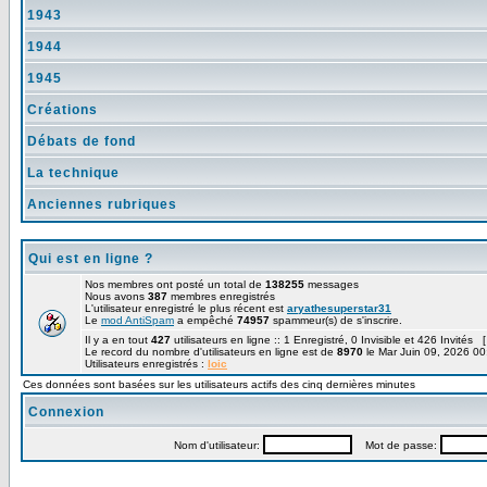
1943
1944
1945
Créations
Débats de fond
La technique
Anciennes rubriques
Qui est en ligne ?
Nos membres ont posté un total de
138255
messages
Nous avons
387
membres enregistrés
L'utilisateur enregistré le plus récent est
aryathesuperstar31
Le
mod AntiSpam
a empêché
74957
spammeur(s) de s'inscrire.
Il y a en tout
427
utilisateurs en ligne :: 1 Enregistré, 0 Invisible et 426 Invités 
Le record du nombre d'utilisateurs en ligne est de
8970
le Mar Juin 09, 2026 00
Utilisateurs enregistrés :
loic
Ces données sont basées sur les utilisateurs actifs des cinq dernières minutes
Connexion
Nom d'utilisateur:
Mot de passe: