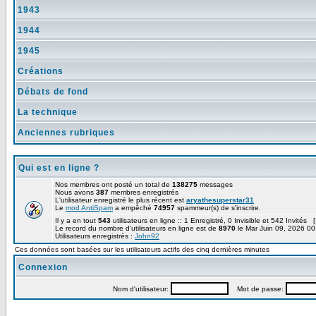
1943
1944
1945
Créations
Débats de fond
La technique
Anciennes rubriques
Qui est en ligne ?
Nos membres ont posté un total de
138275
messages
Nous avons
387
membres enregistrés
L'utilisateur enregistré le plus récent est
aryathesuperstar31
Le
mod AntiSpam
a empêché
74957
spammeur(s) de s'inscrire.
Il y a en tout
543
utilisateurs en ligne :: 1 Enregistré, 0 Invisible et 542 Invités 
Le record du nombre d'utilisateurs en ligne est de
8970
le Mar Juin 09, 2026 00
Utilisateurs enregistrés :
John92
Ces données sont basées sur les utilisateurs actifs des cinq dernières minutes
Connexion
Nom d'utilisateur:
Mot de passe: