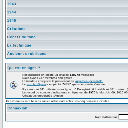
1943
1944
1945
Créations
Débats de fond
La technique
Anciennes rubriques
Qui est en ligne ?
Nos membres ont posté un total de
138278
messages
Nous avons
387
membres enregistrés
L'utilisateur enregistré le plus récent est
aryathesuperstar31
Le
mod AntiSpam
a empêché
74957
spammeur(s) de s'inscrire.
Il y a en tout
481
utilisateurs en ligne :: 0 Enregistré, 0 Invisible et 481 Invités 
Le record du nombre d'utilisateurs en ligne est de
8970
le Mar Juin 09, 2026 00
Utilisateurs enregistrés : Aucun
Ces données sont basées sur les utilisateurs actifs des cinq dernières minutes
Connexion
Nom d'utilisateur: