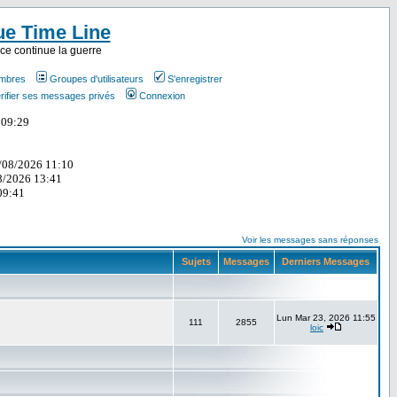
ue Time Line
ce continue la guerre
embres
Groupes d'utilisateurs
S'enregistrer
rifier ses messages privés
Connexion
Voir les messages sans réponses
Sujets
Messages
Derniers Messages
Lun Mar 23, 2026 11:55
111
2855
loic