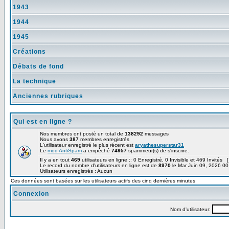
1943
1944
1945
Créations
Débats de fond
La technique
Anciennes rubriques
Qui est en ligne ?
Nos membres ont posté un total de
138292
messages
Nous avons
387
membres enregistrés
L'utilisateur enregistré le plus récent est
aryathesuperstar31
Le
mod AntiSpam
a empêché
74957
spammeur(s) de s'inscrire.
Il y a en tout
469
utilisateurs en ligne :: 0 Enregistré, 0 Invisible et 469 Invités 
Le record du nombre d'utilisateurs en ligne est de
8970
le Mar Juin 09, 2026 00
Utilisateurs enregistrés : Aucun
Ces données sont basées sur les utilisateurs actifs des cinq dernières minutes
Connexion
Nom d'utilisateur: