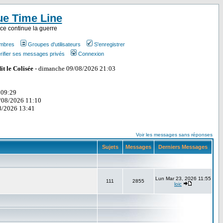
ue Time Line
ce continue la guerre
embres
Groupes d'utilisateurs
S'enregistrer
rifier ses messages privés
Connexion
Voir les messages sans réponses
Sujets
Messages
Derniers Messages
Lun Mar 23, 2026 11:55
111
2855
loic