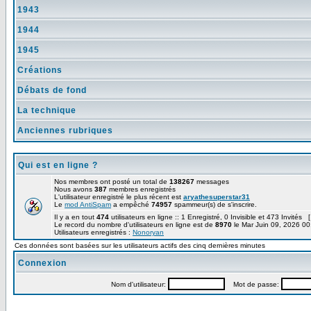
1943
1944
1945
Créations
Débats de fond
La technique
Anciennes rubriques
Qui est en ligne ?
Nos membres ont posté un total de
138267
messages
Nous avons
387
membres enregistrés
L'utilisateur enregistré le plus récent est
aryathesuperstar31
Le
mod AntiSpam
a empêché
74957
spammeur(s) de s'inscrire.
Il y a en tout
474
utilisateurs en ligne :: 1 Enregistré, 0 Invisible et 473 Invités 
Le record du nombre d'utilisateurs en ligne est de
8970
le Mar Juin 09, 2026 00
Utilisateurs enregistrés :
Nonoryan
Ces données sont basées sur les utilisateurs actifs des cinq dernières minutes
Connexion
Nom d'utilisateur:
Mot de passe: