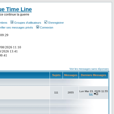
ue Time Line
ce continue la guerre
embres
Groupes d'utilisateurs
S'enregistrer
rifier ses messages privés
Connexion
Voir les messages sans réponses
Sujets
Messages
Derniers Messages
Lun Mar 23, 2026 11:55
111
2855
loic