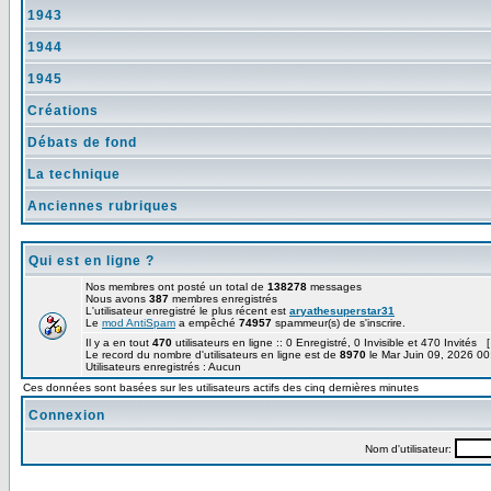
1943
1944
1945
Créations
Débats de fond
La technique
Anciennes rubriques
Qui est en ligne ?
Nos membres ont posté un total de
138278
messages
Nous avons
387
membres enregistrés
L'utilisateur enregistré le plus récent est
aryathesuperstar31
Le
mod AntiSpam
a empêché
74957
spammeur(s) de s'inscrire.
Il y a en tout
470
utilisateurs en ligne :: 0 Enregistré, 0 Invisible et 470 Invités 
Le record du nombre d'utilisateurs en ligne est de
8970
le Mar Juin 09, 2026 00
Utilisateurs enregistrés : Aucun
Ces données sont basées sur les utilisateurs actifs des cinq dernières minutes
Connexion
Nom d'utilisateur: