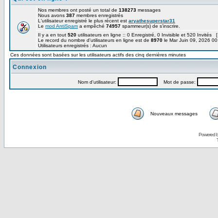
Nos membres ont posté un total de
138273
messages
Nous avons
387
membres enregistrés
L'utilisateur enregistré le plus récent est
aryathesuperstar31
Le
mod AntiSpam
a empêché
74957
spammeur(s) de s'inscrire.
Il y a en tout
520
utilisateurs en ligne :: 0 Enregistré, 0 Invisible et 520 Invités 
Le record du nombre d'utilisateurs en ligne est de
8970
le Mar Juin 09, 2026 00
Utilisateurs enregistrés : Aucun
Ces données sont basées sur les utilisateurs actifs des cinq dernières minutes
Connexion
Nom d'utilisateur:
Mot de passe:
Nouveaux messages
Powered 