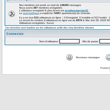
Nos membres ont posté un total de
138265
messages
Nous avons
387
membres enregistrés
L'utilisateur enregistré le plus récent est
aryathesuperstar31
Le
mod AntiSpam
a empêché
74957
spammeur(s) de s'inscrire.
Il y a en tout
513
utilisateurs en ligne :: 0 Enregistré, 0 Invisible et 513 Invités 
Le record du nombre d'utilisateurs en ligne est de
8970
le Mar Juin 09, 2026 00
Utilisateurs enregistrés : Aucun
Ces données sont basées sur les utilisateurs actifs des cinq dernières minutes
Connexion
Nom d'utilisateur:
Mot de passe:
Nouveaux messages
Powered 