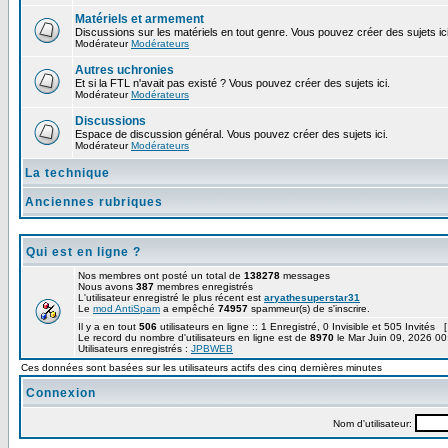
Matériels et armement
Discussions sur les matériels en tout genre. Vous pouvez créer des sujets ici
Modérateur
Modérateurs
Autres uchronies
Et si la FTL n'avait pas existé ? Vous pouvez créer des sujets ici.
Modérateur
Modérateurs
Discussions
Espace de discussion général. Vous pouvez créer des sujets ici.
Modérateur
Modérateurs
La technique
Anciennes rubriques
Qui est en ligne ?
Nos membres ont posté un total de
138278
messages
Nous avons
387
membres enregistrés
L'utilisateur enregistré le plus récent est
aryathesuperstar31
Le
mod AntiSpam
a empêché
74957
spammeur(s) de s'inscrire.
Il y a en tout
506
utilisateurs en ligne :: 1 Enregistré, 0 Invisible et 505 Invités 
Le record du nombre d'utilisateurs en ligne est de
8970
le Mar Juin 09, 2026 00
Utilisateurs enregistrés :
JPBWEB
Ces données sont basées sur les utilisateurs actifs des cinq dernières minutes
Connexion
Nom d'utilisateur: