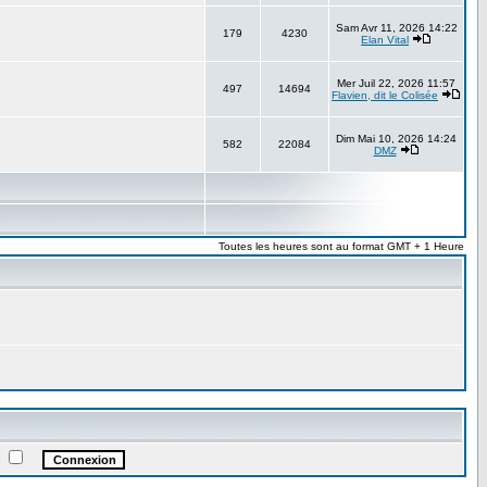
Sam Avr 11, 2026 14:22
179
4230
Elan Vital
Mer Juil 22, 2026 11:57
497
14694
Flavien, dit le Colisée
Dim Mai 10, 2026 14:24
582
22084
DMZ
Toutes les heures sont au format GMT + 1 Heure
e