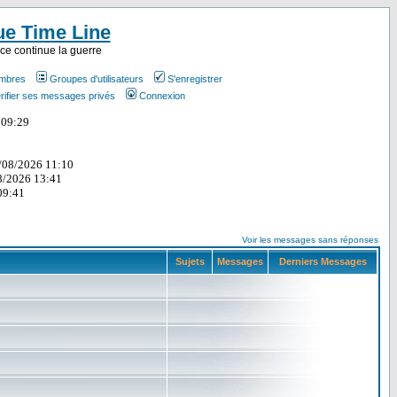
ue Time Line
ce continue la guerre
embres
Groupes d'utilisateurs
S'enregistrer
rifier ses messages privés
Connexion
Voir les messages sans réponses
Sujets
Messages
Derniers Messages