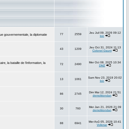
Jeu Juil 09, 2026 09:12
77
2559
que gouvernementale, la diplomatie
loic
Jeu Oct 31, 2024 11:13
43
1209
Colonel Gaunt
Mer Oct 08, 2025 10:34
, la bataille de l’information, la
72
2490
DMZ
Sam Nov 23, 2019 20:02
13
1061
loic
Dim Mai 12, 2024 21:51
86
2745
demolitiondan
Mer Jan 21, 2026 21:39
30
760
demolitiondan
Mer Aoû 05, 2026 10:41
88
6941
Volkmar