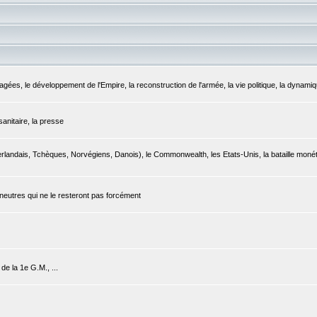
ées, le développement de l'Empire, la reconstruction de l'armée, la vie politique, la dynami
 sanitaire, la presse
rlandais, Tchèques, Norvégiens, Danois), le Commonwealth, les Etats-Unis, la bataille monétaire
 neutres qui ne le resteront pas forcément
de la 1e G.M., ...