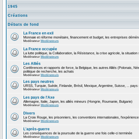
1945
Créations
Débats de fond
La France en exil
Monnaie et réforme monétaire, financement et budget, les entreprises déménag
Modérateur
Modérateurs
La France occupée
La lutte politique, la Collaboration, la Résistance, la crise agricole, la situation
Modérateur
Modérateurs
Les Alliés
Conférences et rapports de force, la Belgique, les autres Alliés (Polonais, Née
politique de recherche, les achats
Modérateur
Modérateurs
Les pays neutres
URSS, Turquie, Suède, Finlande, Brésil, Mexique, Argentine, Suisse, ... pays
Modérateur
Modérateurs
Les pays de l'Axe
Allemagne, Italie, Japon, les alliés mineurs (Hongrie, Roumanie, Bulgarie)
Modérateur
Modérateurs
Divers
La Croix Rouge, les prisonniers, les conventions internationales, l'expérience 
Modérateur
Modérateurs
L'après-guerre
Les conséquences de la poursuite de la guerre une fois celle-ci terminée
Modérateur
Modérateurs