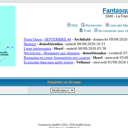
Fantasq
1940 - La Fran
FAQ
Rechercher
Liste des M
Profil
Se connecter pour vé
Rejoindre un Groupe
Powered by
phpBB
© 2001, 2005 phpBB Group
Traduction par :
phpBB-fr.com