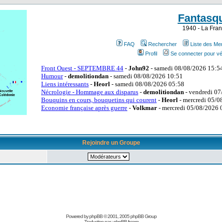
Fantasq
1940 - La Fran
FAQ
Rechercher
Liste des M
Profil
Se connecter pour vé
Rejoindre un Groupe
Powered by
phpBB
© 2001, 2005 phpBB Group
Traduction par :
phpBB-fr.com