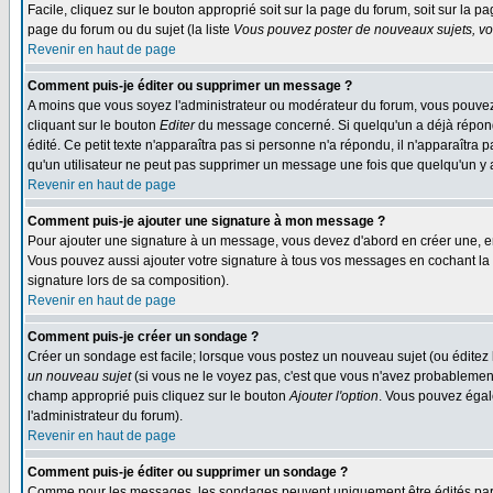
Facile, cliquez sur le bouton approprié soit sur la page du forum, soit sur la p
page du forum ou du sujet (la liste
Vous pouvez poster de nouveaux sujets, vou
Revenir en haut de page
Comment puis-je éditer ou supprimer un message ?
A moins que vous soyez l'administrateur ou modérateur du forum, vous pouvez
cliquant sur le bouton
Editer
du message concerné. Si quelqu'un a déjà répondu
édité. Ce petit texte n'apparaîtra pas si personne n'a répondu, il n'apparaîtra
qu'un utilisateur ne peut pas supprimer un message une fois que quelqu'un y
Revenir en haut de page
Comment puis-je ajouter une signature à mon message ?
Pour ajouter une signature à un message, vous devez d'abord en créer une, en
Vous pouvez aussi ajouter votre signature à tous vos messages en cochant la 
signature lors de sa composition).
Revenir en haut de page
Comment puis-je créer un sondage ?
Créer un sondage est facile; lorsque vous postez un nouveau sujet (ou éditez l
un nouveau sujet
(si vous ne le voyez pas, c'est que vous n'avez probablement
champ approprié puis cliquez sur le bouton
Ajouter l'option
. Vous pouvez égale
l'administrateur du forum).
Revenir en haut de page
Comment puis-je éditer ou supprimer un sondage ?
Comme pour les messages, les sondages peuvent uniquement être édités par le p