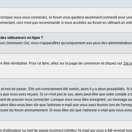
lorsque vous vous connectez, le forum vous gardera seulement connecté pour une pé
nnectant; ceci n'est pas recommandé si vous accédez au forum en utilisant un ordina
es utilisateurs en ligne ?
vous choisissez
Oui
, vous n'apparaîtrez qu'uniquement aux yeux des administrateur
e être réinitialisé. Pour ce faire, allez sur la page de connexion et cliquez sur
J'ai 
t mot de passe. S'ils ont correctement été entrés, alors il y a deux possibilités. Si
s que vous avez reçues. Si ce n'est pas le cas, alors peut-être que votre compte a 
avant de pouvoir vous connecter. Lorsque vous vous êtes enregistré, un message aur
u, alors êtes-vous bien sûr que l'adresse e-mail que vous avez fournie lors de l'enreg
s abuser du forum anonymement. Si vous êtes sûr que l'adresse e-mail que vous avez f
d'utilisateur ou mot de passe incorrect (vérifiez l'e-mail qui vous a été envoyé lo