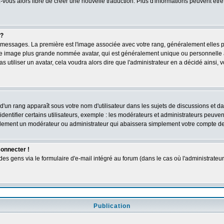
ez-vous alors libre de créer une nouvelle traduction. Plus d'informations peuvent êtr
 ?
des messages. La première est l'image associée avec votre rang, généralement elles
une image plus grande nommée avatar, qui est généralement unique ou personnelle à c
as utiliser un avatar, cela voudra alors dire que l'administrateur en a décidé ains
d'un rang apparaît sous votre nom d'utilisateur dans les sujets de discussions et dans
tifier certains utilisateurs, exemple : les modérateurs et administrateurs peuvent 
bablement un modérateur ou administrateur qui abaissera simplement votre compte d
connecter !
 gens via le formulaire d'e-mail intégré au forum (dans le cas où l'administrateur aur
Publication