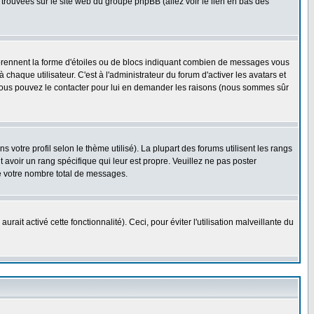
e trouvées sur le site web du groupe phpBB (allez voir le lien en bas des
 prennent la forme d'étoiles ou de blocs indiquant combien de messages vous
haque utilisateur. C'est à l'administrateur du forum d'activer les avatars et
i, vous pouvez le contacter pour lui en demander les raisons (nous sommes sûr
 votre profil selon le thème utilisé). La plupart des forums utilisent les rangs
avoir un rang spécifique qui leur est propre. Veuillez ne pas poster
e votre nombre total de messages.
ait activé cette fonctionnalité). Ceci, pour éviter l'utilisation malveillante du