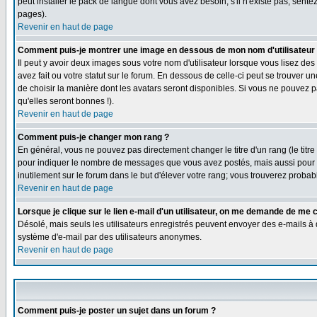
peut installer le pack de langue dont vous avez besoin; s'il n'existe pas, sent
pages).
Revenir en haut de page
Comment puis-je montrer une image en dessous de mon nom d'utilisateur
Il peut y avoir deux images sous votre nom d'utilisateur lorsque vous lisez 
avez fait ou votre statut sur le forum. En dessous de celle-ci peut se trouver 
de choisir la manière dont les avatars seront disponibles. Si vous ne pouvez p
qu'elles seront bonnes !).
Revenir en haut de page
Comment puis-je changer mon rang ?
En général, vous ne pouvez pas directement changer le titre d'un rang (le titre 
pour indiquer le nombre de messages que vous avez postés, mais aussi pour iden
inutilement sur le forum dans le but d'élever votre rang; vous trouverez pro
Revenir en haut de page
Lorsque je clique sur le lien e-mail d'un utilisateur, on me demande de me 
Désolé, mais seuls les utilisateurs enregistrés peuvent envoyer des e-mails à des
système d'e-mail par des utilisateurs anonymes.
Revenir en haut de page
Comment puis-je poster un sujet dans un forum ?