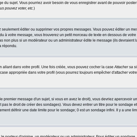
age du sujet. Vous pourriez avoir besoin de vous enregistrer avant de pouvoir poster
s pouvez voter, etc.
)
 seulement éditer ou supprimer vos propres messages. Vous pouvez éditer un messa
 à votre message, vous trouverez un petit morceau de texte en dessous de votre me
 pas non plus si un modérateur ou un administrateur édite le message (ils devraient l
 a répondu.
 allant dans votre profil. Une fois créée, vous pouvez cocher la case
Attacher sa s
case appropriée dans votre profil (vous pourrez toujours empêcher d'attacher votre
e premier message d'un sujet, si vous en avez le droit), vous devriez apercevoir u
 pas le droit de créer des sondages). Vous devez entrer un titre pour le sondage e
ment définir une date limite pour le sondage; 0 est un sondage infini. Il y a une limi
osteur d'origine, un modérateur ou un administrateur. Pour éditer un sondage, cli