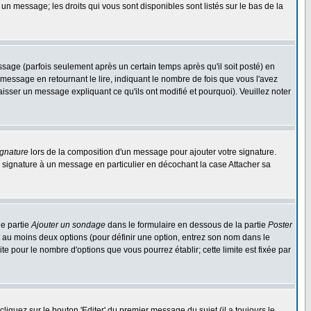
 un message; les droits qui vous sont disponibles sont listés sur le bas de la
ge (parfois seulement après un certain temps après qu'il soit posté) en
ssage en retournant le lire, indiquant le nombre de fois que vous l'avez
aisser un message expliquant ce qu'ils ont modifié et pourquoi). Veuillez noter
ignature
lors de la composition d'un message pour ajouter votre signature.
 signature à un message en particulier en décochant la case Attacher sa
ne partie
Ajouter un sondage
dans le formulaire en dessous de la partie
Poster
t au moins deux options (pour définir une option, entrez son nom dans le
te pour le nombre d'options que vous pourrez établir; cette limite est fixée par
quez sur le bouton 'Editer' du premier message du sujet (il a toujours le