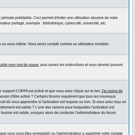
riode préétablie. Ceci permet d'éviter une utilisation abusive de votre
teur partagé, exemple : bibliothèque, cybercafé, université, etc.
s ou vous-même. Vous serez compté comme un utilisateur invisible.
oublié mon mot de passe
, puis suivez les instructions et vous devriez pouvoir
 le support COPPA est activé et que vous avez cliqué sur le lien
J'ai moins de
besoin d'être activé ? Certains forums requièrent que tous les nouveaux
ait dû vous apprendre si l'activation est requise ou non. Si vous avez reçu un
istrement est valide ? L'une des raisons pour lesquelles l'activation est
ournie est valide, essayez alors de contacter l'administrateur du forum.
rsque vous vous êtes enregistré) ou l'administrateur a supprimé votre compte