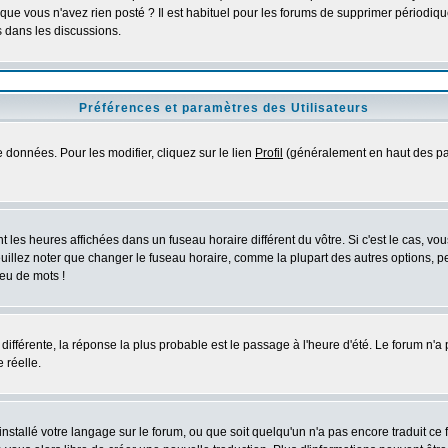
que vous n'avez rien posté ? Il est habituel pour les forums de supprimer périodique
 dans les discussions.
Préférences et paramètres des Utilisateurs
 données. Pour les modifier, cliquez sur le lien
Profil
(généralement en haut des pag
 les heures affichées dans un fuseau horaire différent du vôtre. Si c'est le cas, vo
uillez noter que changer le fuseau horaire, comme la plupart des autres options, peu
jeu de mots !
s différente, la réponse la plus probable est le passage à l'heure d'été. Le forum n'a
 réelle.
 installé votre langage sur le forum, ou que soit quelqu'un n'a pas encore traduit c